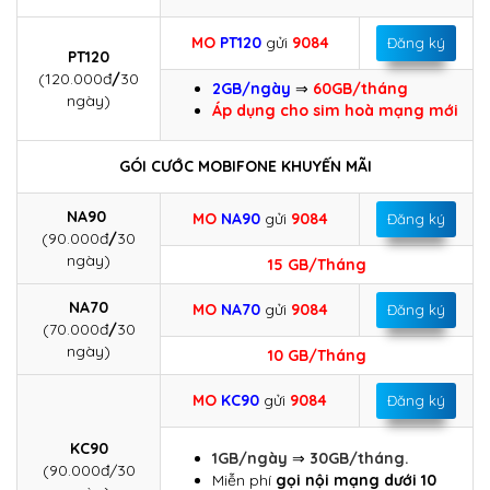
MO
PT120
gửi
9084
Đăng ký
PT120
(120.000đ
/
30
2GB/ngày
⇒
60GB/tháng
ngày)
Áp dụng cho sim hoà mạng mới
GÓI CƯỚC MOBIFONE KHUYẾN MÃI
NA90
MO
NA90
gửi
9084
Đăng ký
(90.000đ
/
30
ngày)
15 GB/Tháng
NA70
MO
NA70
gửi
9084
Đăng ký
(70.000đ
/
30
ngày)
10 GB/Tháng
MO
KC90
gửi
9084
Đăng ký
KC90
1GB/ngày
⇒
30GB/tháng.
(90.000đ/30
Miễn phí
gọi nội mạng dưới 10