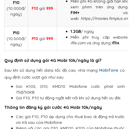
Miễn phí 4G không giới hạn khi
F10
xem phim trên ứng dụng
(10.000đ/
F10
gửi
999
FIM+
và
ngày)
web:
https://movies.fimplus.vn
1.2GB
/ ngày
P10
Miễn phí truy cập website
(10.000đ/
P10
gửi
999
iflix.com
và ứng dụng
iflix
ngày)
Quy định sử dụng gói 4G Mobi 10k/ngày là gì?
Sau khi sử dụng hết data tốc độ cao, nhà mạng
Mobifone
có
quy định cước vượt gói như sau:
Gói K10S, D10, KMD10 Mobifone cước phát sinh
75đ/50KB.
Gói F10, P10 tự động ngắt kết nối khi sử dụng hết ưu đãi.
Thông tin đăng ký gói cước 4G Mobi 10k/ngày
Các gói F10, P10 áp dụng cho thuê bao di động trả trước
và trả sau của Mobifone.
Riêng với các gói D10, KMD10, K10S của Mobifone thuộc