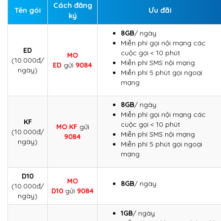
Cách đăng
Tên gói
Ưu đãi
ký
8GB
/ ngày
Miễn phí gọi nội mạng các
ED
cuộc gọi < 10 phút
MO
(10.000đ/
Miễn phí SMS nội mạng
ED
gửi
9084
ngày)
Miễn phí 5 phút gọi ngoại
mạng
8GB
/ ngày
Miễn phí gọi nội mạng các
KF
cuộc gọi < 10 phút
MO KF
gửi
(10.000đ/
Miễn phí SMS nội mạng
9084
ngày)
Miễn phí 5 phút gọi ngoại
mạng
D10
MO
8GB
/ ngày
(10.000đ/
D10
gửi
9084
ngày)
1GB
/ ngày