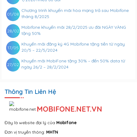
Chương trình khuyến mãi hòa mạng trả sau Mobifone
01/08
tháng 8/2025
Mobifone khuyến mãi 28/2/2025 ưu đãi NGÀY VÀNG
28/02
tặng 50%
Khuyến mãi đăng ký 4G Mobifone tặng tiền từ ngày
17/05
20/5 – 22/5/2024
Khuyến mãi MobiFone tặng 30% – đến 50% data từ
27/02
ngày 26/2 – 28/2/2024
Thông Tin Liên Hệ
MOBIFONE.NET.VN
Đây là website đại lý của
Mobifone
Đơn vị truyền thông:
MHTN