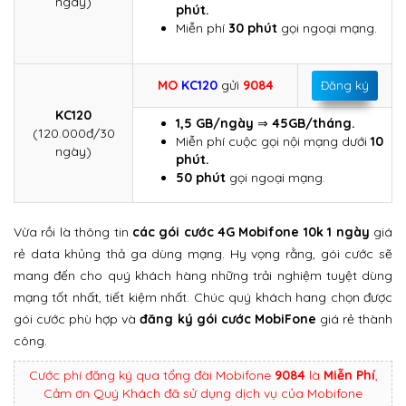
ngày)
phút.
Miễn phí
30 phút
gọi ngoại mạng.
MO
KC120
gửi
9084
Đăng ký
KC120
1,5 GB/ngày
⇒
45GB/tháng.
(120.000đ/30
Miễn phí cuộc gọi nội mạng dưới
10
ngày)
phút.
50 phút
gọi ngoại mạng.
Vừa rồi là thông tin
các gói cước 4G Mobifone 10k 1 ngày
giá
rẻ data khủng thả ga dùng mạng. Hy vọng rằng, gói cước sẽ
mang đến cho quý khách hàng những trải nghiệm tuyệt dùng
mạng tốt nhất, tiết kiệm nhất. Chúc quý khách hang chọn được
gói cước phù hợp và
đăng ký gói cước MobiFone
giá rẻ thành
công.
Cước phí đăng ký qua tổng đài Mobifone
9084
là
Miễn Phí
,
Cảm ơn Quý Khách đã sử dụng dịch vụ của Mobifone