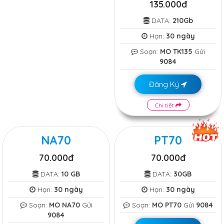
135.000đ
DATA:
210Gb
Hạn:
30 ngày
Soạn:
MO TK135
Gửi
9084
Đăng Ký
Chi tiết
NA70
PT70
70.000đ
70.000đ
DATA:
10 GB
DATA:
30GB
Hạn:
30 ngày
Hạn:
30 ngày
Soạn:
MO NA70
Gửi
Soạn:
MO PT70
Gửi
9084
9084