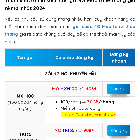
Tham khảo danh sách các gói 4G Mobifone tháng giá
rẻ mới nhất 2024
Nếu có nhu cầu sử dụng mạng nhiều hơn, quý khách hàng có
thể tham khảo danh sách các
gói cước 4G Mobifone theo
tháng
giá rẻ data khủng dưới đây để có thể thoải mái truy cập
mạng:
Đăng ký
Tên gói
Cú pháp đăng ký
nhanh
GÓI 4G MỚI KHUYẾN MÃI
MO
MXH100
gửi
9084
Đăng ký
MXH100
1GB
/ngày ⇒
30GB
/tháng
(100.000đ/tháng
Miễn phí data dùng
ngày)
TikTok, Youtube, Facebook
MO
TK135
gửi
9084
Đăng ký
TK135