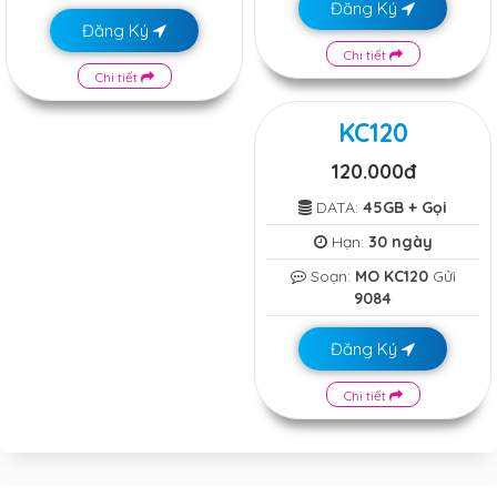
Đăng Ký
Đăng Ký
Chi tiết
Chi tiết
KC120
120.000đ
DATA:
45GB + Gọi
Hạn:
30 ngày
Soạn:
MO KC120
Gửi
9084
Đăng Ký
Chi tiết