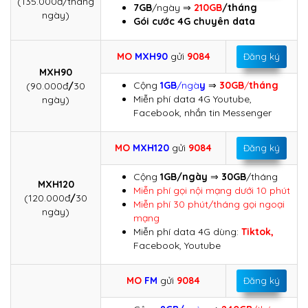
(135.000đ/tháng
7GB
/ngày ⇒
210GB
/tháng
ngày)
Gói cước 4G chuyên data
MO
MXH90
gửi
9084
Đăng ký
MXH90
Cộng
1GB
/ngà
y
⇒
30GB
/
tháng
(90.000đ
/
30
Miễn phí data 4G Youtube,
ngày)
Facebook, nhắn tin Messenger
MO
MXH120
gửi
9084
Đăng ký
Cộng
1GB/ngày
⇒
30GB
/tháng
MXH120
Miễn phí gọi nội mạng dưới 10 phút
(120.000đ
/
30
Miễn phí 30 phút/tháng gọi ngoại
ngày)
mạng
Miễn phí data 4G dùng:
Tiktok,
Facebook, Youtube
MO
FM
gửi
9084
Đăng ký