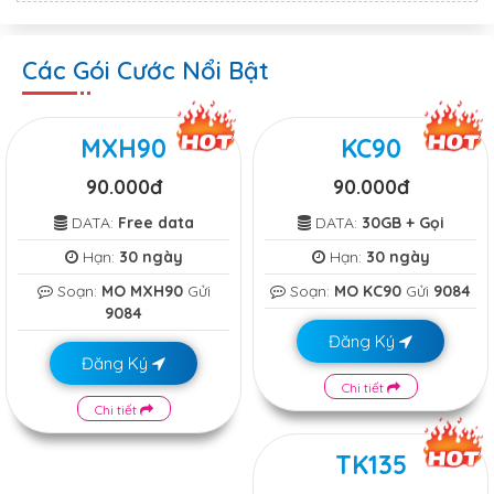
Các Gói Cước Nổi Bật
MXH90
KC90
90.000đ
90.000đ
DATA:
Free data
DATA:
30GB + Gọi
Hạn:
30 ngày
Hạn:
30 ngày
Soạn:
MO MXH90
Gửi
Soạn:
MO KC90
Gửi
9084
9084
Đăng Ký
Đăng Ký
Chi tiết
Chi tiết
TK135