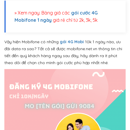
» Xem ngay: Bảng giá các
gói cước 4G
Mobifone 1 ngày
giá rẻ chỉ từ 2k, 3k, 5k
Vậy hiện Mobifone có những
gói 4G Mobi
10k 1 ngày nào, ưu
đãi data ra sao? Tất cả sẽ được mobifone.net.vn thông tin chi
tiết đến quý khách hàng ngay sau đây, hãy dành ra ít phút
theo dõi để chọn cho mình gói cước phù hợp nhất nhé.