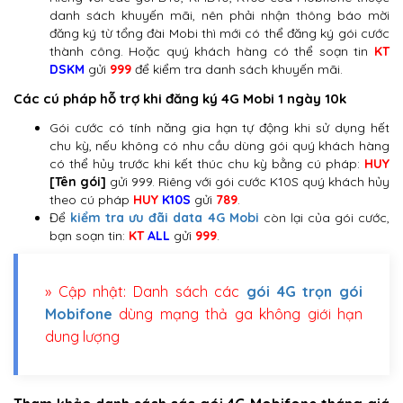
danh sách khuyến mãi, nên phải nhận thông báo mời
đăng ký từ tổng đài Mobi thì mới có thể đăng ký gói cước
thành công. Hoặc quý khách hàng có thể soạn tin
KT
DSKM
gửi
999
để kiểm tra danh sách khuyến mãi.
Các cú pháp hỗ trợ khi đăng ký 4G Mobi 1 ngày 10k
Gói cước có tính năng gia hạn tự động khi sử dụng hết
chu kỳ, nếu không có nhu cầu dùng gói quý khách hàng
có thể hủy trước khi kết thúc chu kỳ bằng cú pháp:
HUY
[Tên gói]
gửi 999. Riêng với gói cước K10S quý khách hủy
theo cú pháp
HUY
K10S
gửi
789
.
Để
kiểm tra ưu đãi data 4G Mobi
còn lại của gói cước,
bạn soạn tin:
KT
ALL
gửi
999
.
» Cập nhật: Danh sách các
gói 4G trọn gói
Mobifone
dùng mạng thả ga không giới hạn
dung lượng