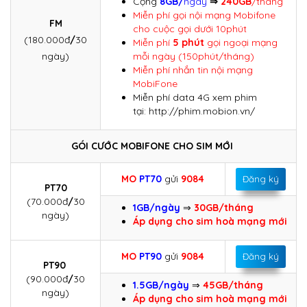
Cộng
8GB/
ngày
⇒
240GB
/tháng
Miễn phí gọi nội mạng Mobifone
FM
cho cuộc gọi dưới 10phút
(180.000đ
/
30
Miễn phí
5 phút
gọi ngoại mạng
ngày)
mỗi ngày (150phút/tháng)
Miễn phí nhắn tin nội mạng
MobiFone
Miễn phí data 4G xem phim
tại: http://phim.mobion.vn/
GÓI CƯỚC MOBIFONE CHO SIM MỚI
MO
PT70
gửi
9084
Đăng ký
PT70
(70.000đ
/
30
1GB/ngày
⇒
30GB/tháng
ngày)
Áp dụng cho sim hoà mạng mới
MO
PT90
gửi
9084
Đăng ký
PT90
(90.000đ
/
30
1.5GB/ngày
⇒
45GB/tháng
ngày)
Áp dụng cho sim hoà mạng mới