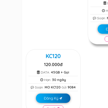
H
Soạn:
KC120
120.000đ
DATA:
45GB + Gọi
Hạn:
30 ngày
Soạn:
MO KC120
Gửi
9084
Đăng Ký