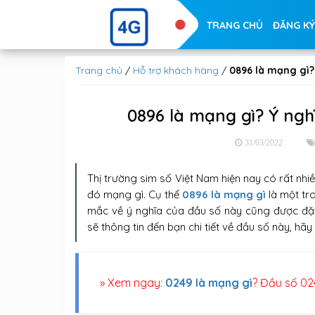
TRANG CHỦ
ĐĂNG KÝ
Trang chủ
/
Hỗ trợ khách hàng
/
0896 là mạng gì? 
0896 là mạng gì? Ý nghĩ
31/03/2022
Thị trường sim số Việt Nam hiện nay có rất nhi
đó mạng gì. Cụ thể
0896 là mạng gì
là một tr
mắc về ý nghĩa của đầu số này cũng được đặt 
sẽ thông tin đến bạn chi tiết về đầu số này, hã
» Xem ngay:
0249 là mạng gì
? Đầu số 02