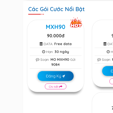
Các Gói Cước Nổi Bật
MXH90
90.000đ
DATA:
Free data
DA
Hạn:
30 ngày
H
Soạn:
MO MXH90
Gửi
Soạn:
9084
Đăng Ký
Chi tiết