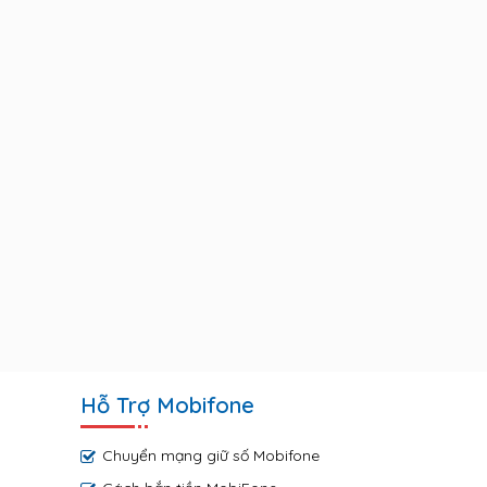
Hỗ Trợ Mobifone
Chuyển mạng giữ số Mobifone