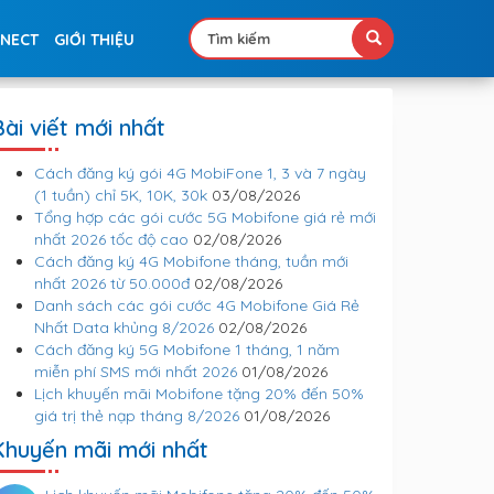
NNECT
GIỚI THIỆU
Bài viết mới nhất
Cách đăng ký gói 4G MobiFone 1, 3 và 7 ngày
(1 tuần) chỉ 5K, 10K, 30k
03/08/2026
Tổng hợp các gói cước 5G Mobifone giá rẻ mới
nhất 2026 tốc độ cao
02/08/2026
Cách đăng ký 4G Mobifone tháng, tuần mới
nhất 2026 từ 50.000đ
02/08/2026
Danh sách các gói cước 4G Mobifone Giá Rẻ
Nhất Data khủng 8/2026
02/08/2026
Cách đăng ký 5G Mobifone 1 tháng, 1 năm
miễn phí SMS mới nhất 2026
01/08/2026
Lịch khuyến mãi Mobifone tặng 20% đến 50%
giá trị thẻ nạp tháng 8/2026
01/08/2026
Khuyến mãi mới nhất