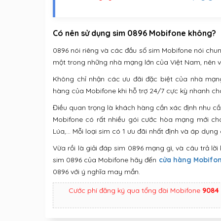
Có nên sử dụng sim 0896 Mobifone không?
0896 nói riêng và các đầu số sim Mobifone nói chu
một trong những nhà mạng lớn của Việt Nam, nên v
Không chỉ nhận các ưu đãi đặc biệt của nhà mạn
hàng của Mobifone khi hỗ trợ 24/7 cực kỳ nhanh ch
Điều quan trọng là khách hàng cần xác định nhu cầ
Mobifone có rất nhiều gói cước hòa mạng mới ch
Lúa,… Mỗi loại sim có 1 ưu đãi nhất định và áp dụn
Vừa rồi là giải đáp sim 0896 mạng gì, và câu trả 
sim 0896 của Mobifone hãy đến
cửa hàng Mobifo
0896 với ý nghĩa may mắn.
Cước phí đăng ký qua tổng đài Mobifone
9084