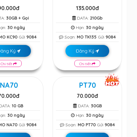
90.000đ
135.000đ
TA:
30GB + Gọi
DATA:
210Gb
ạn:
30 ngày
Hạn:
30 ngày
MO KC90
Gửi
9084
Soạn:
MO TK135
Gửi
9084
Đăng Ký
Đăng Ký
Chi tiết
Chi tiết
NA70
PT70
70.000đ
70.000đ
DATA:
10 GB
DATA:
30GB
ạn:
30 ngày
Hạn:
30 ngày
MO NA70
Gửi
9084
Soạn:
MO PT70
Gửi
9084