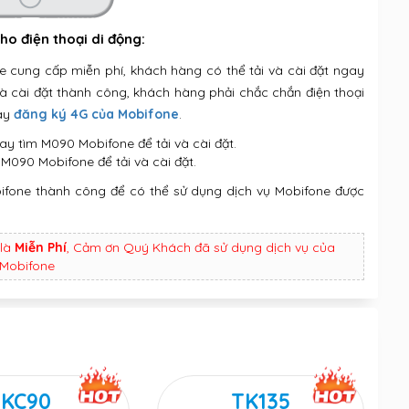
o điện thoại di động:
ung cấp miễn phí, khách hàng có thể tải và cài đặt ngay
à cài đặt thành công, khách hàng phải chắc chắn điện thoại
hay
đăng ký 4G của Mobifone
.
Play tìm M090 Mobifone
để tải và cài đặt.
 M090 Mobifone để tải và cài đặt.
fone thành công để có thể sử dụng dịch vụ Mobifone được
là
Miễn Phí
, Cảm ơn Quý Khách đã sử dụng dịch vụ của
Mobifone
KC90
TK135