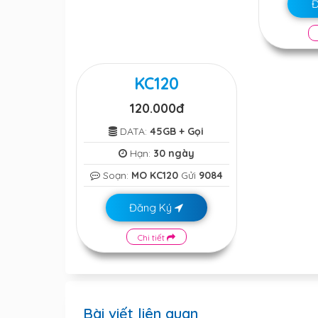
KC120
120.000đ
DATA:
45GB + Gọi
Hạn:
30 ngày
Soạn:
MO KC120
Gửi
9084
Đăng Ký
Chi tiết
Bài viết liên quan