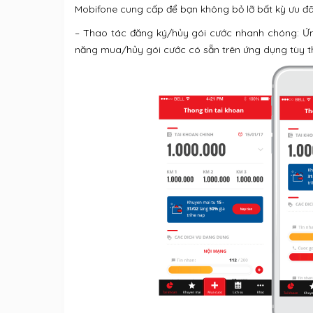
Mobifone cung cấp để bạn không bỏ lỡ bất kỳ ưu đ
– Thao tác đăng ký/hủy gói cước nhanh chóng: Ứ
năng mua/hủy gói cước có sẵn trên ứng dụng tùy th