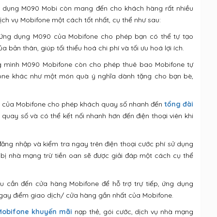
g dụng M090 Mobi còn mang đến cho khách hàng rất nhiều
ịch vụ Mobifone một cách tốt nhất, cụ thể như sau:
t, ứng dụng M090 của Mobifone cho phép bạn có thể tự tạo
bản thân, giúp tối thiểu hoá chi phí và tối ưu hoá lợi ích.
ng mình M090 Mobifone còn cho phép thuê bao Mobifone tự
fone khác như một món quà ý nghĩa dành tặng cho bạn bè,
 của Mobifone cho phép khách quay số nhanh đến
tổng đài
 quay số và có thể kết nối nhanh hơn đến điện thoại viên khi
ăng nhập và kiểm tra ngay trên điện thoại cước phí sử dụng
 bị nhà mạng trừ tiền oan sẽ được giải đáp một cách cụ thể
ầu cần đến cửa hàng Mobifone để hỗ trợ trự tiếp, ứng dụng
gay điểm giao dịch/ cửa hàng gần nhất của Mobifone.
Mobifone khuyến mãi
nạp thẻ, gói cước, dịch vụ nhà mạng