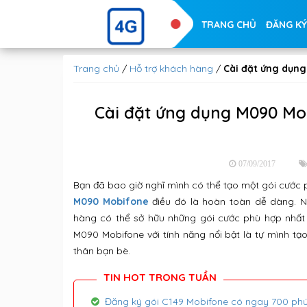
TRANG CHỦ
ĐĂNG KÝ
Trang chủ
/
Hỗ trợ khách hàng
/
Cài đặt ứng dụn
Cài đặt ứng dụng M090 Mo
07/09/2017
Bạn đã bao giờ nghĩ mình có thể tạo một gói cước 
M090 Mobifone
điều đó là hoàn toàn dễ dàng. 
hàng có thể sở hữu những gói cước phù hợp nhất
M090 Mobifone với tính năng nổi bật là tự mình t
thân bạn bè.
Đăng ký gói C149 Mobifone có ngay 700 phú