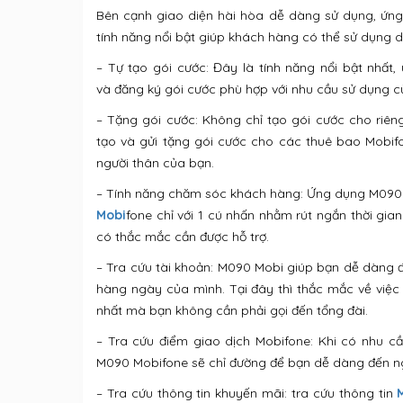
Bên cạnh giao diện hài hòa dễ dàng sử dụng, ứn
tính năng nổi bật giúp khách hàng có thể sử dụng d
– Tự tạo gói cước: Đây là tính năng nổi bật nhấ
và đăng ký gói cước phù hợp với nhu cầu sử dụng của 
– Tặng gói cước: Không chỉ tạo gói cước cho riê
tạo và gửi tặng gói cước cho các thuê bao Mobi
người thân của bạn.
– Tính năng chăm sóc khách hàng: Ứng dụng M090
Mobi
fone chỉ với 1 cú nhấn nhằm rút ngắn thời gian
có thắc mắc cần được hỗ trợ.
– Tra cứu tài khoản: M090 Mobi giúp bạn dễ dàng đ
hàng ngày của mình. Tại đây thì thắc mắc về việc
nhất mà bạn không cần phải gọi đến tổng đài.
– Tra cứu điểm giao dịch Mobifone: Khi có nhu c
M090 Mobifone sẽ chỉ đường để bạn dễ dàng đến n
– Tra cứu thông tin khuyến mãi: tra cứu thông tin