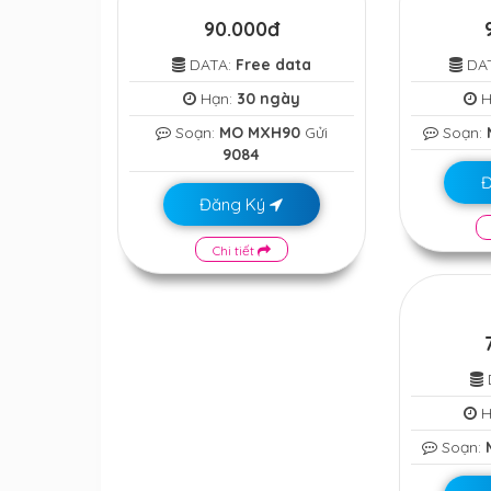
90.000đ
DATA:
Free data
DA
Hạn:
30 ngày
H
Soạn:
MO MXH90
Gửi
Soạn:
9084
Đăng Ký
Chi tiết
H
Soạn: