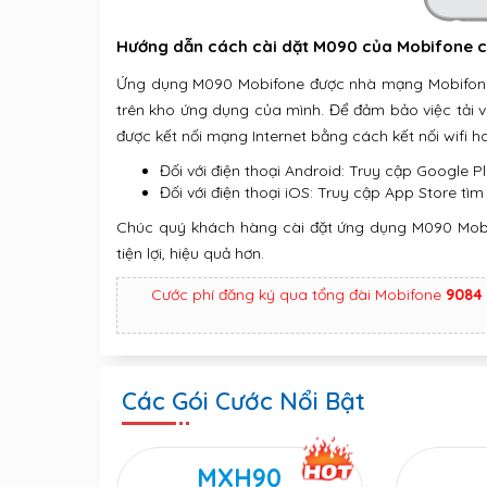
Hướng dẫn cách cài dặt M090 của Mobifone ch
Ứng dụng M090 Mobifone được nhà mạng Mobifone c
trên kho ứng dụng của mình. Để đảm bảo việc tải v
được kết nối mạng Internet bằng cách kết nối wifi 
Đối với điện thoại Android: Truy cập Google 
Đối với điện thoại iOS: Truy cập App Store tìm
Chúc quý khách hàng cài đặt ứng dụng M090 Mobi
tiện lợi, hiệu quả hơn.
Cước phí đăng ký qua tổng đài Mobifone
9084
Các Gói Cước Nổi Bật
MXH90