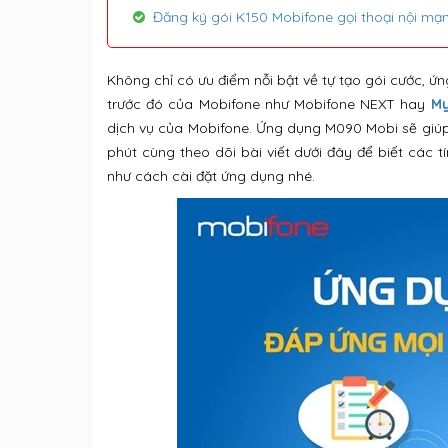
Đăng ký gói K150 Mobifone gọi thoại nội mạn
Không chỉ có ưu điểm nỗi bật về tự tạo gói cước, 
trước đó của Mobifone như Mobifone NEXT hay
My
dịch vụ của Mobifone. Ứng dụng M090 Mobi sẽ giúp
phút cùng theo dõi bài viết dưới đây để biết cá
như cách cài đặt ứng dụng nhé.