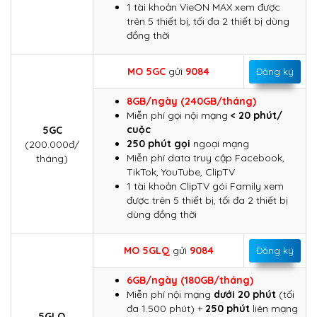
1 tài khoản VieON MAX xem được
trên 5 thiết bị, tối đa 2 thiết bị dùng
đồng thời
MO 5GC
gửi
9084
Đăng ký
8GB/ngày (240GB/tháng)
Miễn phí gọi nội mạng
< 20 phút/
cuộc
5GC
250 phút gọi
ngoại mạng
(200.000đ/
Miễn phí data truy cập Facebook,
tháng)
TikTok, YouTube, ClipTV
1 tài khoản ClipTV gói Family xem
được trên 5 thiết bị, tối đa 2 thiết bị
dùng đồng thời
MO
5GLQ
gửi
9084
Đăng ký
6GB/ngày (180GB/tháng)
Miễn phí nội mạng
dưới 20 phút
(tối
đa 1.500 phút) +
250 phút
liên mạng
5GLQ