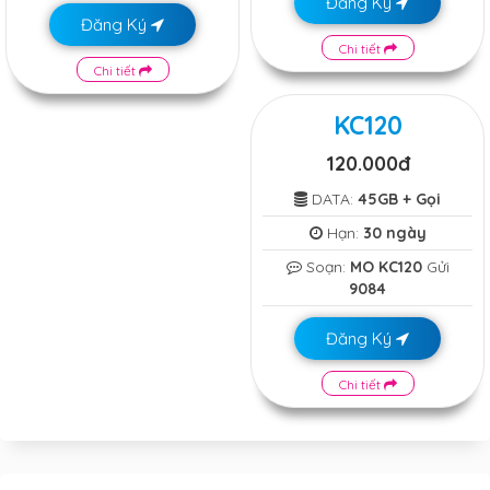
Đăng Ký
Đăng Ký
Chi tiết
Chi tiết
KC120
120.000đ
DATA:
45GB + Gọi
Hạn:
30 ngày
Soạn:
MO KC120
Gửi
9084
Đăng Ký
Chi tiết