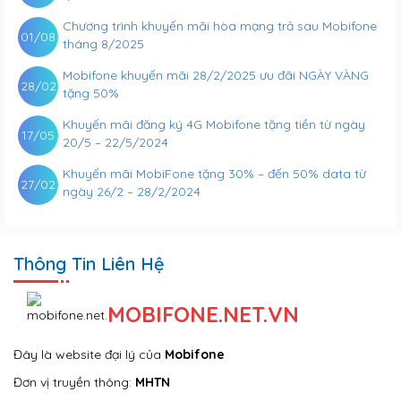
Chương trình khuyến mãi hòa mạng trả sau Mobifone
01/08
tháng 8/2025
Mobifone khuyến mãi 28/2/2025 ưu đãi NGÀY VÀNG
28/02
tặng 50%
Khuyến mãi đăng ký 4G Mobifone tặng tiền từ ngày
17/05
20/5 – 22/5/2024
Khuyến mãi MobiFone tặng 30% – đến 50% data từ
27/02
ngày 26/2 – 28/2/2024
Thông Tin Liên Hệ
MOBIFONE.NET.VN
Đây là website đại lý của
Mobifone
Đơn vị truyền thông:
MHTN