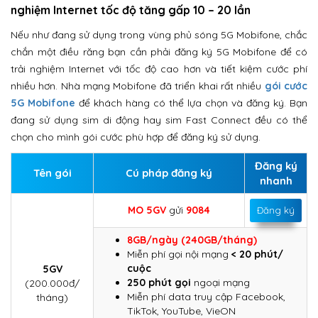
nghiệm Internet tốc độ tăng gấp 10 – 20 lần
Nếu như đang sử dụng trong vùng phủ sóng 5G Mobifone, chắc
chắn một điều răng bạn cần phải đăng ký 5G Mobifone để có
trải nghiệm Internet với tốc độ cao hơn và tiết kiệm cước phí
nhiều hơn. Nhà mạng Mobifone đã triển khai rất nhiều
gói cước
5G Mobifone
để khách hàng có thể lựa chọn và đăng ký. Bạn
đang sử dụng sim di động hay sim Fast Connect đều có thể
chọn cho mình gói cước phù hợp để đăng ký sử dụng.
Đăng ký
Tên gói
Cú pháp đăng ký
nhanh
MO 5GV
gửi
9084
Đăng ký
8GB/ngày (240GB/tháng)
Miễn phí gọi nội mạng
< 20 phút/
cuộc
5GV
250 phút gọi
ngoại mạng
(200.000đ/
Miễn phí data truy cập Facebook,
tháng)
TikTok, YouTube, VieON