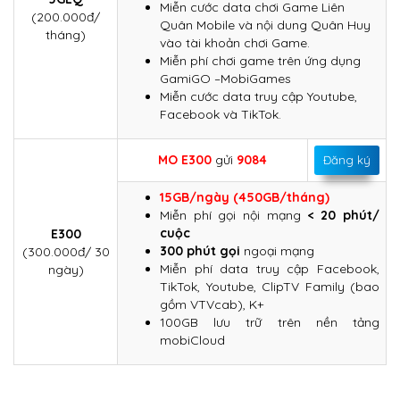
Miễn cước data chơi Game Liên
(200.000đ/
Quân Mobile và nội dung Quân Huy
tháng)
vào tài khoản chơi Game.
Miễn phí chơi game trên ứng dụng
GamiGO –MobiGames
Miễn cước data truy cập Youtube,
Facebook và TikTok.
MO E300
gửi
9084
Đăng ký
15GB/ngày (450GB/tháng)
Miễn phí gọi nội mạng
< 20 phút/
cuộc
E300
300 phút gọi
ngoại mạng
(300.000đ/ 30
Miễn phí data truy cập Facebook,
ngày)
TikTok, Youtube, ClipTV Family (bao
gồm VTVcab), K+
100GB lưu trữ trên nền tảng
mobiCloud