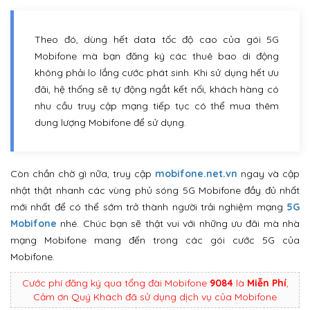
Theo đó, dùng hết data tốc độ cao của gói 5G
Mobifone mà bạn đăng ký các thuê bao di động
không phải lo lắng cước phát sinh. Khi sử dụng hết ưu
đãi, hệ thống sẽ tự động ngắt kết nối, khách hàng có
nhu cầu truy cập mạng tiếp tục có thể mua thêm
dung lượng Mobifone để sử dụng.
Còn chần chờ gì nữa, truy cập
mobifone.net.vn
ngay và cập
nhật thật nhanh các vùng phủ sóng 5G Mobifone đầy đủ nhất
mới nhất để có thể sớm trở thành người trải nghiệm mạng
5G
Mobifone
nhé. Chúc bạn sẽ thật vui với những ưu đãi mà nhà
mạng Mobifone mang đến trong các gói cước 5G của
Mobifone.
Cước phí đăng ký qua tổng đài Mobifone
9084
là
Miễn Phí
,
Cảm ơn Quý Khách đã sử dụng dịch vụ của Mobifone