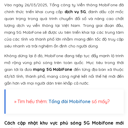
Vào ngày 26/03/2025, Tổng công ty Viễn thông MobiFone đã
chính thức triển khai cung cấp
dịch vụ 5G
, đánh dấu cột mốc
quan trọng trong quá trình chuyển đổi số và nâng cao chất
lượng dịch vụ viễn thông tại Việt Nam. Trong giai đoạn đầu,
mạng 5G MobiFone sẽ được ưu tiên triển khai tại các trung tâm
của các tỉnh và thành phố lớn nhằm mang đến tốc độ truy cập
siêu nhanh và trải nghiệm ổn định cho người dùng.
Không dừng lại ở đó, MobiFone đang tiếp tục đẩy mạnh lộ trình
mở rộng vùng phủ sóng trên toàn quốc. Mục tiêu trong thời
gian tới là đưa
mạng 5G MobiFone
đến từng địa bàn xã thuộc
63/63 tỉnh, thành phố, mang công nghệ kết nối thế hệ mới đến
gần hơn với mọi người dân trên khắp cả nước.
» Tìm hiểu thêm:
Tổng đài Mobifone
số mấy?
Cách cập nhật khu vực phủ sóng 5G Mobifone mới