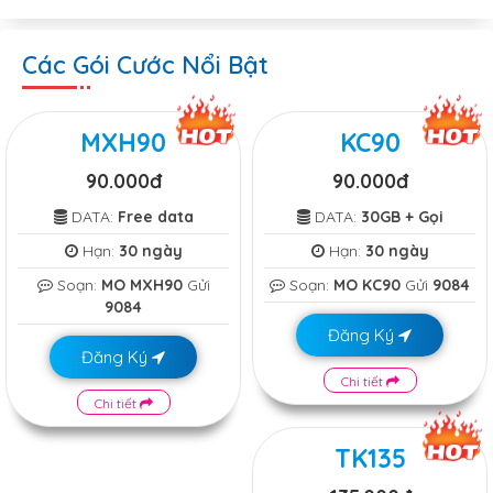
Các Gói Cước Nổi Bật
MXH90
KC90
90.000đ
90.000đ
DATA:
Free data
DATA:
30GB + Gọi
Hạn:
30 ngày
Hạn:
30 ngày
Soạn:
MO MXH90
Gửi
Soạn:
MO KC90
Gửi
9084
9084
Đăng Ký
Đăng Ký
Chi tiết
Chi tiết
TK135