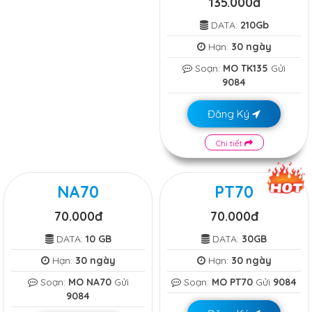
135.000đ
DATA:
210Gb
Hạn:
30 ngày
Soạn:
MO TK135
Gửi
9084
Đăng Ký
Chi tiết
NA70
PT70
70.000đ
70.000đ
DATA:
10 GB
DATA:
30GB
Hạn:
30 ngày
Hạn:
30 ngày
Soạn:
MO NA70
Gửi
Soạn:
MO PT70
Gửi
9084
9084