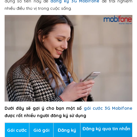
dụng số tiền này để
đăng ký 3G Mobifone
để trải nghiệm
nhiều điều thú vị trong cuộc sống.
Dưới đây sẽ gợi ý cho bạn một số
gói cước 3G Mobifone
được rất nhiều người đăng ký sử dụng
Đăng ký qua tin nhắn
Gói cước
Giá gói
Đăng ký