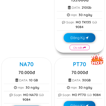
DATA:
210Gb
Hạn:
30 ngày
Soạn:
MO TK135
Gửi
9084
Đăng Ký
Chi tiết
NA70
PT70
70.000đ
70.000đ
DATA:
10 GB
DATA:
30GB
Hạn:
30 ngày
Hạn:
30 ngày
Soạn:
MO NA70
Gửi
Soạn:
MO PT70
Gửi
9084
9084
Đăng Ký