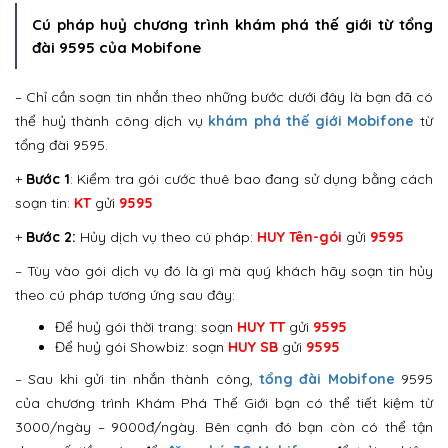
Cú pháp huỷ chương trình khám phá thế giới từ tổng
đài 9595 của Mobifone
– Chỉ cần soạn tin nhắn theo những bước dưới đây là bạn đã có
thể huỷ thành công dịch vụ
khám phá thế giới Mobifone
từ
tổng đài 9595.
+
Bước 1
: Kiểm tra gói cước thuê bao đang sử dụng bằng cách
soạn tin:
KT
gửi
9595
+
Bước 2:
Hủy dịch vụ theo cú pháp:
HUY Tên-gói
gửi
9595
– Tùy vào gói dịch vụ đó là gì mà quý khách hãy soạn tin hủy
theo cú pháp tương ứng sau đây:
Để huỷ gói thời trang: soạn
HUY TT
gửi
9595
Để huỷ gói Showbiz: soạn
HUY SB
gửi
9595
– Sau khi gửi tin nhắn thành công,
tổng đài Mobifone
9595
của chương trình Khám Phá Thế Giới bạn có thể tiết kiệm từ
3000/ngày – 9000đ/ngày. Bên cạnh đó bạn còn có thể tận