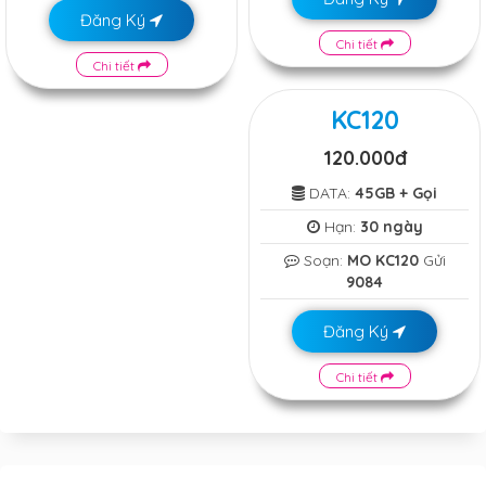
Đăng Ký
Chi tiết
Chi tiết
KC120
120.000đ
DATA:
45GB + Gọi
Hạn:
30 ngày
Soạn:
MO KC120
Gửi
9084
Đăng Ký
Chi tiết