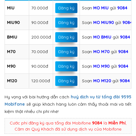
MIU
70.000đ
Soạn
MO MIU
gửi
9084
Đăng ký
MIU90
90.000đ
Soạn
MO MIU90
gửi
9084
Đăng ký
BMIU
200.000đ
Soạn
MO BMIU
gửi
9084
Đăng ký
M70
70.000đ
Soạn
MO M70
gửi
9084
Đăng ký
M90
90.000đ
Soạn
MO M90
gửi
9084
Đăng ký
M120
120.000đ
Soạn
MO M120
gửi
9084
Đăng ký
Hy vọng với bài hướng dẫn cách
huỷ dịch vụ từ tổng đài 9595
Mobifone
sẽ giúp khách hàng luôn cảm thấy thoải mái và tiết
kiệm thật nhiều chi phí nhé!
Cước phí đăng ký qua tổng đài Mobifone
9084
là
Miễn Phí
,
Cảm ơn Quý Khách đã sử dụng dịch vụ của Mobifone