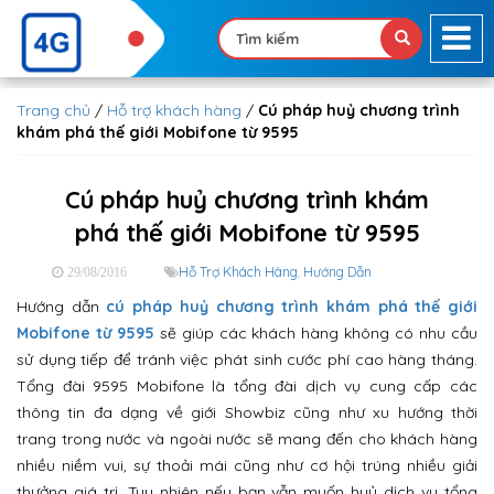
Trang chủ
/
Hỗ trợ khách hàng
/
Cú pháp huỷ chương trình
khám phá thế giới Mobifone từ 9595
Cú pháp huỷ chương trình khám
phá thế giới Mobifone từ 9595
Hỗ Trợ Khách Hàng
,
Hướng Dẫn
29/08/2016
Hướng dẫn
cú pháp huỷ chương trình khám phá thế giới
Mobifone từ 9595
sẽ giúp các khách hàng không có nhu cầu
sử dụng tiếp để tránh việc phát sinh cước phí cao hàng tháng.
Tổng đài 9595 Mobifone là tổng đài dịch vụ cung cấp các
thông tin đa dạng về giới Showbiz cũng như xu hướng thời
trang trong nước và ngoài nước sẽ mang đến cho khách hàng
nhiều niềm vui, sự thoải mái cũng như cơ hội trúng nhiều giải
thưởng giá trị. Tuy nhiên nếu bạn vẫn muốn huỷ dịch vụ tổng