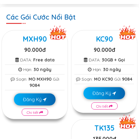
Các Gói Cước Nổi Bật
MXH90
KC90
90.000đ
90.000đ
DATA:
Free data
DATA:
30GB + Gọi
Hạn:
30 ngày
Hạn:
30 ngày
Soạn:
MO MXH90
Gửi
Soạn:
MO KC90
Gửi
9084
9084
Đăng Ký
Đăng Ký
Chi tiết
Chi tiết
TK135
135.000đ