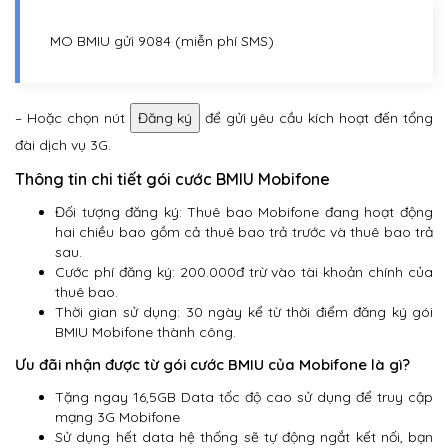
MO BMIU gửi 9084 (miễn phí SMS)
– Hoặc chọn nút
Đăng ký
để gửi yêu cầu kích hoạt đến tổng
đài dịch vụ 3G.
Thông tin chi tiết gói cước BMIU Mobifone
Đối tượng đăng ký: Thuê bao Mobifone đang hoạt động
hai chiều bao gồm cả thuê bao trả trước và thuê bao trả
sau.
Cước phí đăng ký: 200.000đ trừ vào tài khoản chính của
thuê bao.
Thời gian sử dụng: 30 ngày kể từ thời điểm đăng ký gói
BMIU Mobifone thành công.
Ưu đãi nhận được từ gói cước BMIU của Mobifone là gì?
Tặng ngay 16,5GB Data tốc độ cao sử dụng để truy cập
mạng 3G Mobifone
Sử dụng hết data hệ thống sẽ tự động ngắt kết nối, bạn