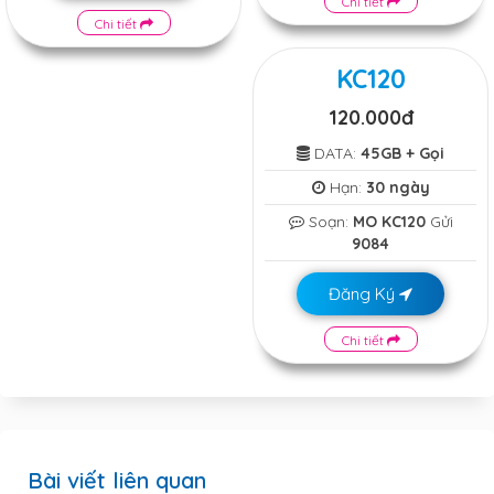
Chi tiết
Chi tiết
KC120
120.000đ
DATA:
45GB + Gọi
Hạn:
30 ngày
Soạn:
MO KC120
Gửi
9084
Đăng Ký
Chi tiết
Bài viết liên quan