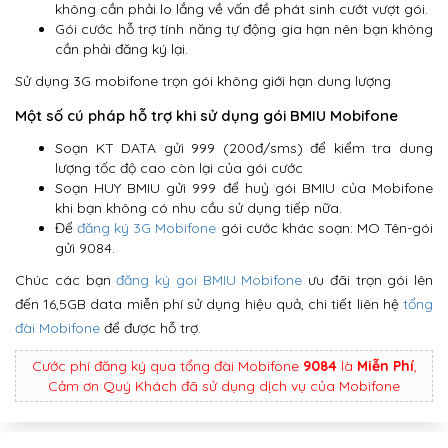
không cần phải lo lắng về vấn đề phát sinh cướt vượt gói.
Gói cước hỗ trợ tính năng tự động gia hạn nên bạn không
cần phải đăng ký lại.
Sử dụng 3G mobifone trọn gói không giới hạn dung lượng
Một số cú pháp hỗ trợ khi sử dụng gói BMIU Mobifone
Soạn KT DATA gửi 999 (200đ/sms) để kiểm tra dung
lượng tốc độ cao còn lại của gói cước
Soạn HUY BMIU gửi 999 để huỷ gói BMIU của Mobifone
khi bạn không có nhu cầu sử dụng tiếp nữa.
Để
đăng ký 3G Mobifone
gói cước khác soạn: MO Tên-gói
gửi 9084.
Chúc các bạn
đăng ký goi BMIU
Mobifone
ưu đãi trọn gói lên
đến 16,5GB data miễn phí sử dụng hiệu quả, chi tiết liên hệ
tổng
đài Mobifone
để được hỗ trợ.
Cước phí đăng ký qua tổng đài Mobifone
9084
là
Miễn Phí
,
Cảm ơn Quý Khách đã sử dụng dịch vụ của Mobifone