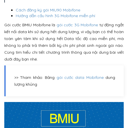
Cách đăng ký gói MIU90 Mobifone
Hướng dẫn cấu hình 3G Mobifone miễn phí
Gói cước BMIU Mobifone là
gói cước 3G Mobifone
tự động ngắt
kết nối data khi sử dụng hết dung lượng, vì vậy bạn có thể hoàn
toàn yên tâm khi sử dụng hết Data tốc độ cao miễn phí, mà
không lo phải trả thêm bất kỳ chi phí phát sinh ngoài gói nào.
Cùng tìm hiểu chi tiết chương trình thông qua nội dung bài viết
dưới đây bạn nhé.
>> Tham khảo: Bảng
gói cước data Mobifone
dung
lượng khủng