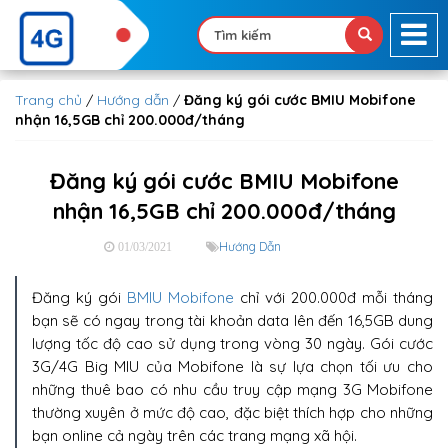
Trang chủ
/
Hướng dẫn
/
Đăng ký gói cước BMIU Mobifone
nhận 16,5GB chỉ 200.000đ/tháng
Đăng ký gói cước BMIU Mobifone
nhận 16,5GB chỉ 200.000đ/tháng
Hướng Dẫn
01/03/2021
Đăng ký gói
BMIU Mobifone
chỉ với 200.000đ mỗi tháng
bạn sẽ có ngay trong tài khoản data lên đến 16,5GB dung
lượng tốc độ cao sử dụng trong vòng 30 ngày. Gói cước
3G/4G Big MIU của Mobifone là sự lựa chọn tối ưu cho
những thuê bao có nhu cầu truy cập mạng 3G Mobifone
thường xuyên ở mức độ cao, đặc biệt thích hợp cho những
bạn online cả ngày trên các trang mạng xã hội.