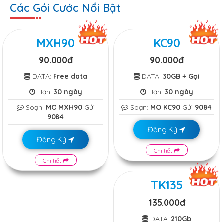
Các Gói Cước Nổi Bật
MXH90
KC90
90.000đ
90.000đ
DATA:
Free data
DATA:
30GB + Gọi
Hạn:
30 ngày
Hạn:
30 ngày
Soạn:
MO MXH90
Gửi
Soạn:
MO KC90
Gửi
9084
9084
Đăng Ký
Đăng Ký
Chi tiết
Chi tiết
TK135
135.000đ
DATA:
210Gb