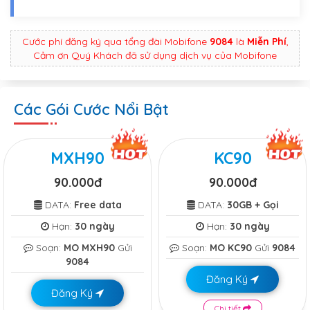
Cước phí đăng ký qua tổng đài Mobifone
9084
là
Miễn Phí
,
Cảm ơn Quý Khách đã sử dụng dịch vụ của Mobifone
Các Gói Cước Nổi Bật
MXH90
KC90
90.000đ
90.000đ
DATA:
Free data
DATA:
30GB + Gọi
Hạn:
30 ngày
Hạn:
30 ngày
Soạn:
MO MXH90
Gửi
Soạn:
MO KC90
Gửi
9084
9084
Đăng Ký
Đăng Ký
Chi tiết