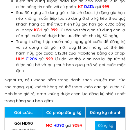
Kiểm tra dung lượng data tốc độ cao còn lại của gói
cước bằng tin nhắn với cú pháp:
KT
DATA
gửi
999
.
Sau 30 ngày sử dụng gói cước sẽ được tự động gia hạn,
nếu không muốn tiếp tục sử dụng ở chu ký tiếp theo quý
khách hàng có thể thực hiện hủy gia hạn gói cước bằng
cú pháp:
KGH
gửi
999
. Ưu đãi và thời gian sử dụng còn lại
của gói cước sẽ được bảo lưu đến hết chu kỳ 30 ngày.
Trong trường hợp muốn hủy ngay gói cước để đăng ký
và sử dụng một gói mới, quý khách hàng có thể tiến
hành hủy gói cước C120N của Mobifone bằng cú pháp:
HUY
C120N
gửi
999
. Ưu đãi và thời gian còn lại lập tức sẽ
được hủy bỏ và quý thuê bao quay trở về gói cước mặc
định.
Ngoài ra, nếu không nằm trong danh sách khuyến mãi của
nhà mạng, quý khách hàng có thể tham khảo các gói cước 4G
Mobifone giá rẻ, data khủng được chọn lựa đăng ký nhiều nhất
trong bảng sau bao gồm:
Gói cước
Cú pháp đăng ký
Đăng ký nhanh
Gói HD90
MO
HD90
gửi
9084
Đăng ký