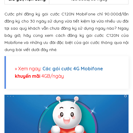
Cước phí đăng ký gói cước C120N MobiFone chỉ 90.000đ/lần
đăng ký cho 30 ngày sử dụng vừa tiết kiệm lại vừa nhiều ưu đãi
tại sao quý khách vẫn chưa đăng ký sử dụng ngay nào? Ngay
bây giờ, hãy cùng xem cách đăng ký gói cước C120N của
Mobifone và những ưu đãi đặc biệt của gói cước thông qua nội
dung bài viết dưới đây nhé.
» Xem ngay:
Các
gói cước 4G Mobifone
khuyến mãi
4GB/ngày