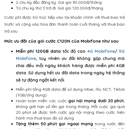
2 chu kỳ đầu đăng ký: Giá gói 90.000đ/tháng.
Từ chu kỳ thứ 3 trở đi: Giá gói 120.000đ/tháng.
Cước phí được trừ trực tiếp vào tài khoản chính với thuê bao trả
trước và cộng vào hóa đơn thanh toán cuối tháng với thuê bao
trả sau.
Mức ưu đãi của gói cước C120N của Mobifone như sau
Miễn phí 120GB data
tốc độ cao
4G Mobifone
/
5G
Mobifone
, tuy nhiên ưu đãi không gộp chung mà
chia đều mỗi ngày khách hàng được miễn phí 4GB
data. Sử dụng hết ưu đãi data trong ngày hệ thống
sẽ tự động ngắt kết nối.
Miễn phí tổng 4GB data để sử dụng Viber, ifix, NCT, Tiktok
(1GB/ứng dụng).
Hoàn toàn miễn các cuộc
gọi nội mạng dưới 20 phút
,
không giới hạn số lần gọi trong tháng. Mỗi cuộc gọi quá
20 phút sẽ được tính cước gọi nội mạng theo cước hiện
hành mà thuê bao đó sử dụng.
Tặng thêm 50 phút gọi ngoại mạng
trong nước đến