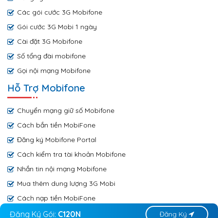
Các gói cước 3G Mobifone
Gói cước 3G Mobi 1 ngày
Cài đặt 3G Mobifone
Số tổng đài mobifone
Gọi nội mạng Mobifone
Hỗ Trợ Mobifone
Chuyển mạng giữ số Mobifone
Cách bắn tiền MobiFone
Đăng ký Mobifone Portal
Cách kiểm tra tài khoản Mobifone
Nhắn tin nội mạng Mobifone
Mua thêm dung lượng 3G Mobi
Cách nạp tiền MobiFone
Đăng Ký Gói:
C120N
Đăng Ký
Copyright © 2019 by Mobifone.net.vn