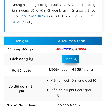
Nhưng hiện nay, các gói cước C120N, C120 đều đang
tạm ngưng đăng ký mới, quý khách hàng có thể lựa
chọn
gói cước KC120
(45GB data) hoặc
gói cước
KC90
(30GB).
Tên gói
KC120 Mobifone
Cú pháp đăng ký
MO
KC120
gửi
9084
Cách đăng ký
Đăng ký
1,5GB
/ngày ⇒
45GB
/ tháng
Ưu đãi data
Miễn phí gọi nội mạng dưới 10
phút
Ưu đãi gọi miễn
Miễn phí 50 phút gọi ngoại
phí
mạng
Giá gói/Hạn dùng
120.000đ/30 ngày