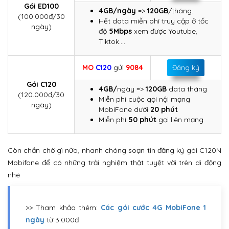
Gói ED100
4GB/ngày
=>
120GB
/tháng.
(100.000đ/30
Hết data miễn phí truy cập ở tốc
ngày)
độ
5Mbps
xem được Youtube,
Tiktok….
MO
C120
gửi
9084
Đăng ký
Gói C120
4GB/
ngày =>
120GB
data tháng
(120.000đ/30
Miễn phí cuộc gọi nội mạng
ngày)
MobiFone dưới
20 phút
Miễn phí
50 phút
gọi liên mạng
Còn chần chờ gì nữa, nhanh chóng soạn tin đăng ký gói C120N
Mobifone để có những trải nghiệm thật tuyệt vời trên di động
nhé
>> Tham khảo thêm:
Các gói cước 4G MobiFone 1
ngày
từ 3.000đ