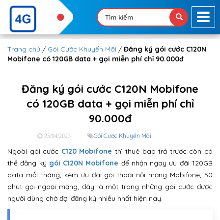
Trang chủ
/
Gói Cước Khuyến Mãi
/
Đăng ký gói cước C120N
Mobifone có 120GB data + gọi miễn phí chỉ 90.000đ
Đăng ký gói cước C120N Mobifone
có 120GB data + gọi miễn phí chỉ
90.000đ
Gói Cước Khuyến Mãi
25/04/2023
Ngoài gói cước
C120 Mobifone
thì thuê bao trả trước còn có
thể đăng ký
gói C120N Mobifone
để nhận ngay ưu đãi 120GB
data mỗi tháng, kèm ưu đãi gọi thoại nội mạng Mobifone, 50
phút gọi ngoại mạng, đây là một trong những gói cước được
người dùng chờ đợi đăng ký nhiều nhất hiện nay.