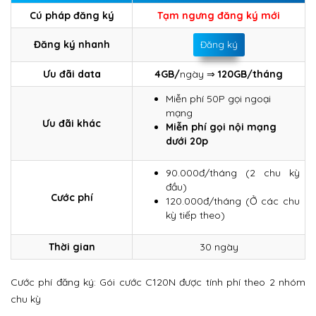
Cú pháp đăng ký
Tạm ngưng đăng ký mới
Đăng ký nhanh
Đăng ký
Ưu đãi data
4GB/
ngày ⇒
120GB/tháng
Miễn phí 50P gọi ngoại
mạng
Ưu đãi khác
Miễn phí gọi nội mạng
dưới 20p
90.000đ/tháng (2 chu kỳ
đầu)
Cước phí
120.000đ/tháng (Ở các chu
kỳ tiếp theo)
Thời gian
30 ngày
Cước phí đăng ký: Gói cước C120N được tính phí theo 2 nhóm
chu kỳ