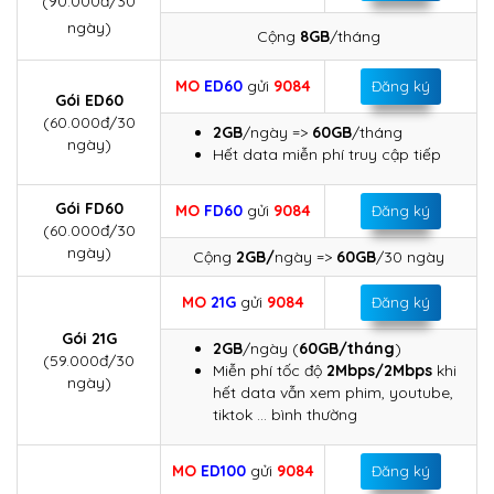
(90.000đ/30
ngày)
Cộng
8GB
/tháng
MO
ED60
gửi
9084
Đăng ký
Gói ED60
(60.000đ/30
2GB
/ngày =>
60GB
/tháng
ngày)
Hết data miễn phí truy cập tiếp
Gói FD60
MO
FD60
gửi
9084
Đăng ký
(60.000đ/30
ngày)
Cộng
2GB/
ngày =>
60GB
/30 ngày
MO
21G
gửi
9084
Đăng ký
Gói 21G
2GB
/ngày (
60GB/tháng
)
(59.000đ/30
Miễn phí tốc độ
2Mbps/2Mbps
khi
ngày)
hết data vẫn xem phim, youtube,
tiktok … bình thường
MO
ED100
gửi
9084
Đăng ký