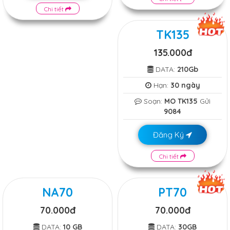
Chi tiết
TK135
135.000đ
DATA:
210Gb
Hạn:
30 ngày
Soạn:
MO TK135
Gửi
9084
Đăng Ký
Chi tiết
NA70
PT70
70.000đ
70.000đ
DATA:
10 GB
DATA:
30GB