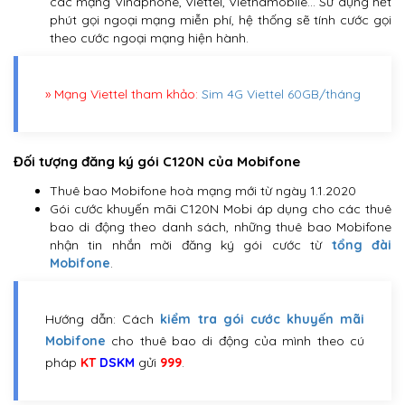
các mạng Vinaphone, Viettel, Vietnamobile… Sử dụng hết
phút gọi ngoại mạng miễn phí, hệ thống sẽ tính cước gọi
theo cước ngoại mạng hiện hành.
» Mạng Viettel tham khảo:
Sim 4G Viettel 60GB/tháng
Đối tượng đăng ký gói C120N của Mobifone
Thuê bao Mobifone hoà mạng mới từ ngày 1.1.2020
Gói cước khuyến mãi C120N Mobi áp dụng cho các thuê
bao di động theo danh sách, những thuê bao Mobifone
nhận tin nhắn mời đăng ký gói cước từ
tổng đài
Mobifone
.
Hướng dẫn: Cách
kiểm tra gói cước khuyến mãi
Mobifone
cho thuê bao di động của mình theo cú
pháp
KT
DSKM
gửi
999
.