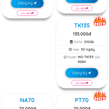
Đăng Ký
Chi tiết
Chi tiết
TK135
135.000đ
DATA:
210Gb
Hạn:
30 ngày
Soạn:
MO TK135
Gửi
9084
Đăng Ký
Chi tiết
NA70
PT70
70.000đ
70.000đ