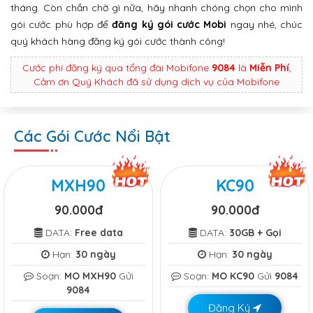
tháng. Còn chần chờ gì nữa, hãy nhanh chóng chọn cho mình
gói cước phù hợp để
đăng ký gói cước Mobi
ngay nhé, chúc
quý khách hàng đăng ký gói cước thành công!
Cước phí đăng ký qua tổng đài Mobifone
9084
là
Miễn Phí
,
Cảm ơn Quý Khách đã sử dụng dịch vụ của Mobifone
Các Gói Cước Nổi Bật
MXH90
KC90
90.000đ
90.000đ
DATA:
Free data
DATA:
30GB + Gọi
Hạn:
30 ngày
Hạn:
30 ngày
Soạn:
MO MXH90
Gửi
Soạn:
MO KC90
Gửi
9084
9084
Đăng Ký