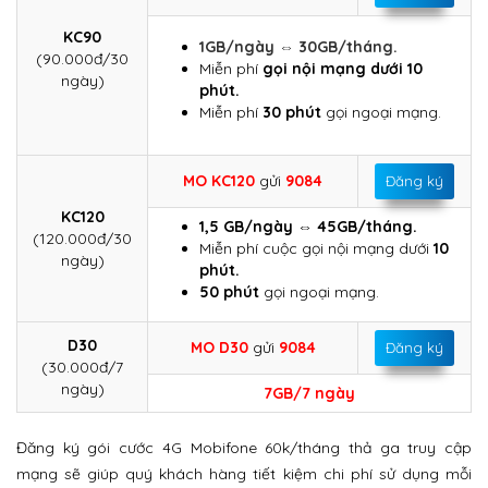
KC90
1GB/ngày ⇔ 30GB/tháng.
(90.000đ/30
Miễn phí
gọi nội mạng dưới 10
ngày)
phút.
Miễn phí
30 phút
gọi ngoại mạng.
MO KC120
gửi
9084
Đăng ký
KC120
1,5 GB/ngày ⇔ 45GB/tháng.
(120.000đ/30
Miễn phí cuộc gọi nội mạng dưới
10
ngày)
phút.
50 phút
gọi ngoại mạng.
D30
MO D30
gửi
9084
Đăng ký
(30.000đ/7
ngày)
7GB/7 ngày
Đăng ký gói cước 4G Mobifone 60k/tháng thả ga truy cập
mạng sẽ giúp quý khách hàng tiết kiệm chi phí sử dụng mỗi