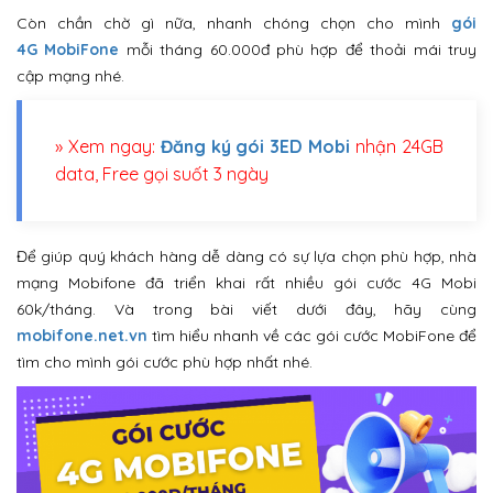
Còn chần chờ gì nữa, nhanh chóng chọn cho mình
gói
4G MobiFone
mỗi tháng 60.000đ phù hợp để thoải mái truy
cập mạng nhé.
» Xem ngay:
Đăng ký gói 3ED Mobi
nhận 24GB
data, Free gọi suốt 3 ngày
Để giúp quý khách hàng dễ dàng có sự lựa chọn phù hợp, nhà
mạng Mobifone đã triển khai rất nhiều gói cước 4G Mobi
60k/tháng. Và trong bài viết dưới đây, hãy cùng
mobifone.net.vn
tìm hiểu nhanh về các gói cước MobiFone để
tìm cho mình gói cước phù hợp nhất nhé.