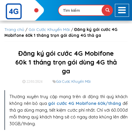
Trang chủ
/
Gói Cước Khuyến Mãi
/
Đăng ký gói cước 4G
Mobifone 60k 1 tháng trọn gói dùng 4G thả ga
Đăng ký gói cước 4G Mobifone
60k 1 tháng trọn gói dùng 4G thả
ga
Gói Cước Khuyến Mãi
22/01/2024
Thường xuyên truy cập mạng trên di động thì quý khách
không nên bỏ qua
gói cước 4G Mobifone 60k/tháng
để
thả ga dùng mạng, tiết kiệm cước phí nhất. Chỉ với 60.000đ
mỗi tháng quý khách hàng sẽ có ngay data khủng lên đến
30GB/tháng.