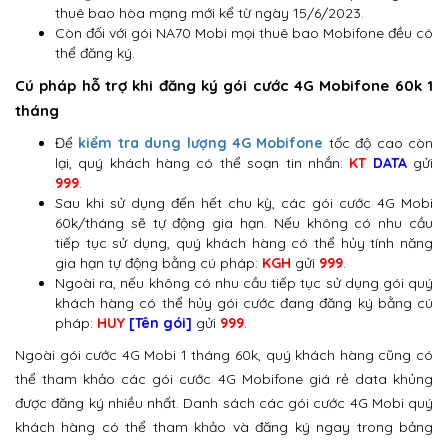
thuê bao hòa mạng mới kể từ ngày 15/6/2023.
Còn đối với gói NA70 Mobi mọi thuê bao Mobifone đều có
thể đăng ký.
Cú pháp hỗ trợ khi đăng ký gói cước 4G Mobifone 60k 1
tháng
Để
kiểm tra dung lượng 4G Mobifone
tốc độ cao còn
lại, quý khách hàng có thể soạn tin nhắn:
KT
DATA
gửi
999
.
Sau khi sử dụng đến hết chu kỳ, các gói cước 4G Mobi
60k/tháng sẽ tự động gia hạn. Nếu không có nhu cầu
tiếp tục sử dụng, quý khách hàng có thể hủy tính năng
gia hạn tự động bằng cú pháp:
KGH
gửi
999
.
Ngoài ra, nếu không có nhu cầu tiếp tục sử dụng gói quý
khách hàng có thể hủy gói cước đang đăng ký bằng cú
pháp:
HUY
[Tên gói]
gửi
999
.
Ngoài gói cước 4G Mobi 1 tháng 60k, quý khách hàng cũng có
thể tham khảo các gói cước 4G Mobifone giá rẻ data khủng
được đăng ký nhiều nhất. Danh sách các gói cước 4G Mobi quý
khách hàng có thể tham khảo và đăng ký ngay trong bảng