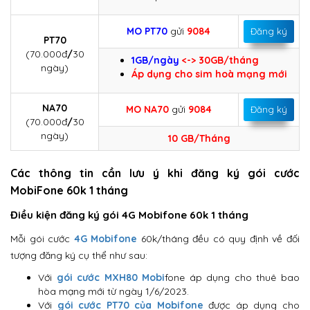
MO PT70
gửi
9084
Đăng ký
PT70
(70.000đ
/
30
1GB/ngày
<-> 30GB/tháng
ngày)
Áp dụng cho sim hoà mạng mới
NA70
MO NA70
gửi
9084
Đăng ký
(70.000đ
/
30
ngày)
10 GB/Tháng
Các thông tin cần lưu ý khi đăng ký gói cước
MobiFone 60k 1 tháng
Điều kiện đăng ký gói 4G Mobifone 60k 1 tháng
Mỗi gói cước
4G Mobifone
60k/tháng đều có quy định về đối
tượng đăng ký cụ thể như sau:
Với
gói cước MXH80 Mobi
fone áp dụng cho thuê bao
hòa mạng mới từ ngày 1/6/2023.
Với
gói cước PT70 của Mobifone
được áp dụng cho