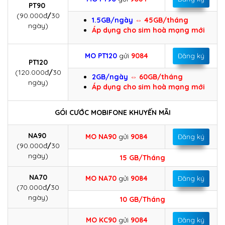
PT90
(90.000đ
/
30
1.5GB/ngày
⇔ 45GB/tháng
ngày)
Áp dụng cho sim hoà mạng mới
MO PT120
gửi
9084
Đăng ký
PT120
(120.000đ
/
30
2GB/ngày
⇔ 60GB/tháng
ngày)
Áp dụng cho sim hoà mạng mới
GÓI CƯỚC MOBIFONE KHUYẾN MÃI
NA90
MO NA90
gửi
9084
Đăng ký
(90.000đ
/
30
ngày)
15 GB/Tháng
NA70
MO NA70
gửi
9084
Đăng ký
(70.000đ
/
30
ngày)
10 GB/Tháng
MO KC90
gửi
9084
Đăng ký