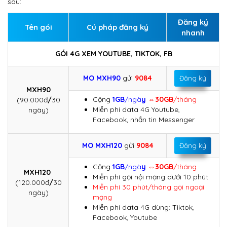
sau:
Đăng ký
Tên gói
Cú pháp đăng ký
nhanh
GÓI 4G XEM YOUTUBE, TIKTOK, FB
MO MXH90
gửi
9084
Đăng ký
MXH90
Cộng
1GB
/ngà
y
⇔
30GB
/tháng
(90.000đ
/
30
Miễn phí data 4G Youtube,
ngày)
Facebook, nhắn tin Messenger
MO MXH120
gửi
9084
Đăng ký
Cộng
1GB
/ngà
y
⇔
30GB
/tháng
MXH120
Miễn phí gọi nội mạng dưới 10 phút
(120.000đ
/
30
Miễn phí 30 phút/tháng gọi ngoại
ngày)
mạng
Miễn phí data 4G dùng: Tiktok,
Facebook, Youtube