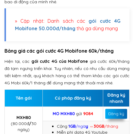
bao di động của mình nhé.
» Cập nhật: Danh sách các
gói cước 4G
Mobifone 50.000đ/tháng
thả ga dùng mạng
Bảng giá các gói cước 4G Mobifone 60k/tháng
Hiện tại, các
gói cước 4G của Mobifone
giá cước 60k/tháng
đã tạm ngưng triển khai. Tuy nhiên, nếu có nhu cầu dùng mạng
tiết kiệm nhất, quý khách hàng có thể tham khảo các gói cước
4G Mobi 60k/1 tháng để dùng mạng thật thoải mái nhé.
Đăng ký
Tên gói
Cú pháp đăng ký
nhanh
MO MXH80
gửi
9084
Đăng ký
MXH80
(80.000đ
/
30
Cộng
1GB
/ngà
y
⇔
30GB
/tháng
ngày)
Miễn phí data 4G Youtube