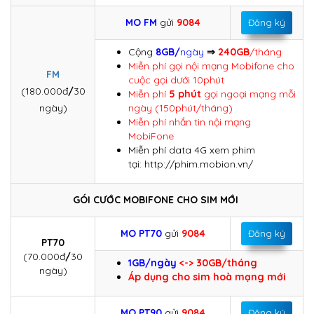
MO FM
gửi
9084
Đăng ký
Cộng
8GB/
ngày
⇒
240GB
/tháng
Miễn phí gọi nội mạng Mobifone cho
FM
cuộc gọi dưới 10phút
(180.000đ
/
30
Miễn phí
5 phút
gọi ngoại mạng mỗi
ngày)
ngày (150phút/tháng)
Miễn phí nhắn tin nội mạng
MobiFone
Miễn phí data 4G xem phim
tại: http://phim.mobion.vn/
GÓI CƯỚC MOBIFONE CHO SIM MỚI
MO PT70
gửi
9084
Đăng ký
PT70
(70.000đ
/
30
1GB/ngày
<-> 30GB/tháng
ngày)
Áp dụng cho sim hoà mạng mới
MO PT90
gửi
9084
Đăng ký