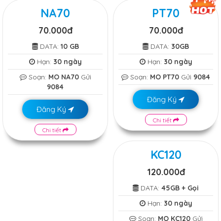
NA70
PT70
70.000đ
70.000đ
DATA:
10 GB
DATA:
30GB
Hạn:
30 ngày
Hạn:
30 ngày
Soạn:
MO NA70
Gửi
Soạn:
MO PT70
Gửi
9084
9084
Đăng Ký
Đăng Ký
Chi tiết
Chi tiết
KC120
120.000đ
DATA:
45GB + Gọi
Hạn:
30 ngày
Soạn:
MO KC120
Gửi