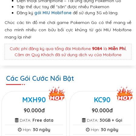
Điện thoại Smartphone – Tải ứng dụng Pokemon Go
Tập thể dục tay để "săn" được nhiều Pokemon
Đăng ký
gói MIU Mobifone
để sử dụng 3G xả láng.
Chúc các tín đồ mê chơi game Pokemon Go có thể mang về
cho mình nhiều con bửu bối cực khủng từ gói MIU Mobifone
mang lại nhé!
Cước phí đăng ký qua tổng đài Mobifone
9084
là
Miễn Phí
,
Cảm ơn Quý Khách đã sử dụng dịch vụ của Mobifone
Các Gói Cước Nổi Bật
MXH90
KC90
90.000đ
90.000đ
DATA:
Free data
DATA:
30GB + Gọi
Hạn:
30 ngày
Hạn:
30 ngày