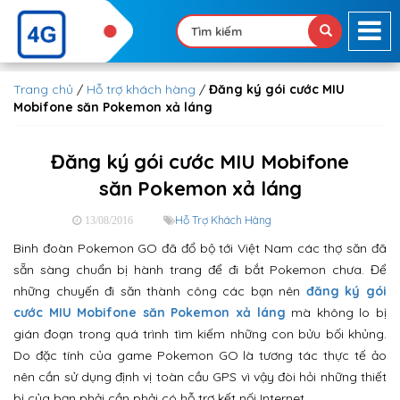
Trang chủ
/
Hỗ trợ khách hàng
/
Đăng ký gói cước MIU
Mobifone săn Pokemon xả láng
Đăng ký gói cước MIU Mobifone
săn Pokemon xả láng
Hỗ Trợ Khách Hàng
13/08/2016
Binh đoàn Pokemon GO đã đổ bộ tới Việt Nam các thợ săn đã
sẵn sàng chuẩn bị hành trang để đi bắt Pokemon chưa. Để
những chuyến đi săn thành công các bạn nên
đăng ký gói
cước MIU Mobifone săn Pokemon xả láng
mà không lo bị
gián đoạn trong quá trình tìm kiếm những con bửu bối khủng.
Do đặc tính của game Pokemon GO là tương tác thực tế ảo
nên cần sử dụng định vị toàn cầu GPS vì vậy đòi hỏi những thiết
bị của bạn phải cần phải có hỗ trợ kết nối Internet.