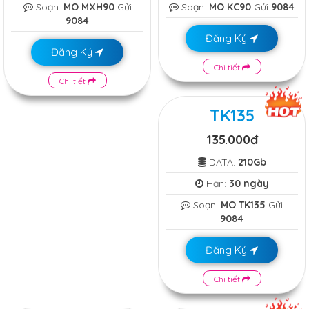
Soạn:
MO MXH90
Gửi
Soạn:
MO KC90
Gửi
9084
9084
Đăng Ký
Đăng Ký
Chi tiết
Chi tiết
TK135
135.000đ
DATA:
210Gb
Hạn:
30 ngày
Soạn:
MO TK135
Gửi
9084
Đăng Ký
Chi tiết