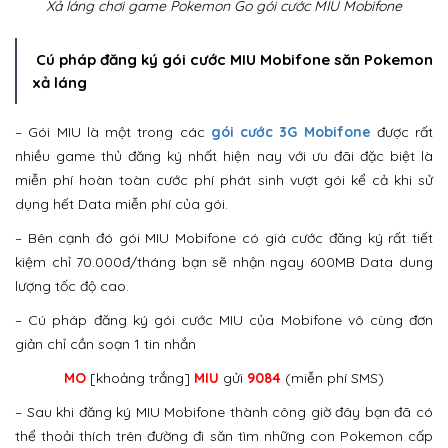
Xả láng chơi game Pokemon Go gói cước MIU Mobifone
Cú pháp đăng ký gói cước MIU Mobifone săn Pokemon
xả láng
– Gói MIU là một trong các
gói cước 3G Mobifone
được rất
nhiều game thủ đăng ký nhất hiện nay với ưu đãi đặc biệt là
miễn phí hoàn toàn cước phí phát sinh vượt gói kể cả khi sử
dụng hết Data miễn phí của gói.
– Bên cạnh đó gói MIU Mobifone có giá cước đăng ký rất tiết
kiệm chỉ 70.000đ/tháng bạn sẽ nhận ngay 600MB Data dung
lượng tốc độ cao.
– Cú pháp đăng ký gói cước MIU của Mobifone vô cùng đơn
giản chỉ cần soạn 1 tin nhắn
MO
[khoảng trắng]
MIU
gửi
9084
(miễn phí SMS)
– Sau khi đăng ký MIU Mobifone thành công giờ đây bạn đã có
thể thoải thích trên đường đi săn tìm những con Pokemon cấp