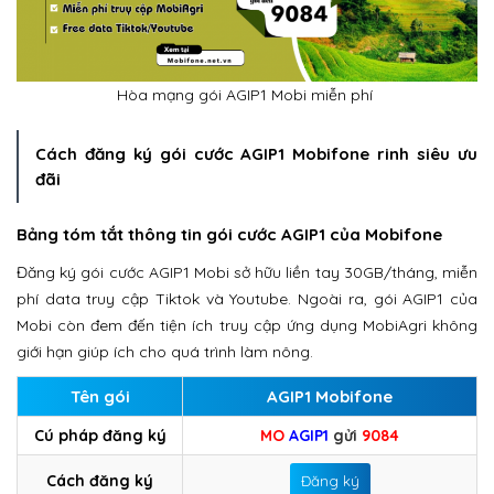
Hòa mạng gói AGIP1 Mobi miễn phí
Cách đăng ký gói cước AGIP1 Mobifone rinh siêu ưu
đãi
Bảng tóm tắt thông tin gói cước AGIP1 của Mobifone
Đăng ký gói cước AGIP1 Mobi sở hữu liền tay 30GB/tháng, miễn
phí data truy cập Tiktok và Youtube. Ngoài ra, gói AGIP1 của
Mobi còn đem đến tiện ích truy cập ứng dụng MobiAgri không
giới hạn giúp ích cho quá trình làm nông.
Tên gói
AGIP1 Mobifone
Cú pháp đăng ký
MO
AGIP1
gửi
9084
Cách đăng ký
Đăng ký