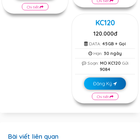
Chi tiết
Chi tiết
KC120
120.000đ
DATA:
45GB + Gọi
Hạn:
30 ngày
Soạn:
MO KC120
Gửi
9084
Đăng Ký
Chi tiết
Bài viết liên quan