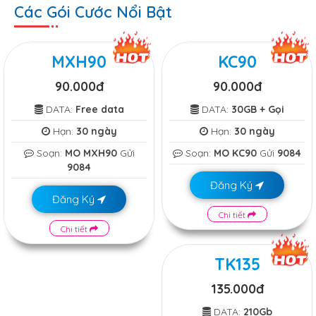
Các Gói Cước Nổi Bật
MXH90
KC90
90.000đ
90.000đ
DATA:
Free data
DATA:
30GB + Gọi
Hạn:
30 ngày
Hạn:
30 ngày
Soạn:
MO MXH90
Gửi
Soạn:
MO KC90
Gửi
9084
9084
Đăng Ký
Đăng Ký
Chi tiết
Chi tiết
TK135
135.000đ
DATA:
210Gb