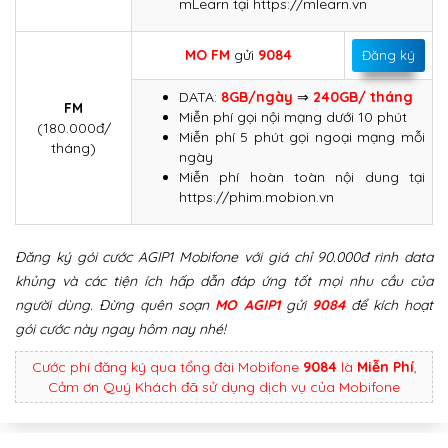
mLearn tại https://mlearn.vn
MO FM
gửi
9084
Đăng ký
DATA:
8GB/ngày
⇒
240GB/ tháng
FM
Miễn phí gọi nội mạng dưới 10 phút
(180.000đ/
Miễn phí 5 phút gọi ngoại mạng mỗi
tháng)
ngày
Miễn phí hoàn toàn nội dung tại
https://phim.mobion.vn
Đăng ký gói cước AGIP1 Mobifone với giá chỉ 90.000đ rinh data
khủng và các tiện ích hấp dẫn đáp ứng tốt mọi nhu cầu của
người dùng. Đừng quên soạn
MO AGIP1
gửi
9084
để kích hoạt
gói cước này ngay hôm nay nhé!
Cước phí đăng ký qua tổng đài Mobifone
9084
là
Miễn Phí
,
Cảm ơn Quý Khách đã sử dụng dịch vụ của Mobifone