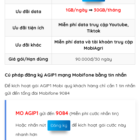
1GB/ngày
⇒
30GB/tháng
Ưu đãi data
Miễn phí data truy cập Youtube,
Ưu đãi tiện ích
Tiktok
Miễn phí data và tài khoản truy cập
Ưu đãi khác
MobiAgri
Giá gói/Hạn dùng
90.000đ/30 ngày
Cú pháp đăng ký AGIP1 mạng Mobifone bằng tin nhắn
Để kích hoạt gói AGIP1 Mobi quý khách hàng chỉ cần 1 tin nhắn
gửi đến tổng đài Mobifone 9084
MO AGIP1
9084
gửi đến
(Miễn phí cước nhắn tin)
Hoặc nhấn nút
để kích hoạt gói cước này
Đăng ký
nhanh hơn