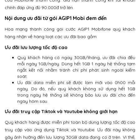
của Mobifone thành công. Gia hạn thành công khi tài khoản
chính đáp ứng đủ 90.000đ trở lên.
Nội dung ưu đãi từ gói AGIP1 Mobi đem đến
Hòa mạng thành công gói cước AGIP1 Mobifone quý khách
hàng nhận về hàng loạt các ưu đãi bao gồm
Ưu đãi lưu lượng tốc độ cao
Quý khách hàng có ngay 30GB/tháng, ưu đãi chia đều
mỗi ngày 1GB/ngày. Dùng hết 1GB 1 ngày hệ thống tạm
ngắt kết nối nhằm tránh chi phí phát sinh ngoài kiểm
soát.
Ưu đãi data miễn phí sẽ được làm mới vào 0h00 mỗi
ngày. Do đó, nếu quý khách không sử dụng hết 1GB
trong ngày hệ thống sẽ không bảo lưu ưu đãi cho đến
ngày hôm sau.
Ưu đãi truy cập Tiktok và Youtube không giới hạn
Quý khách hàng được miễn phí toàn bộ dung lượng tốc độ cao
truy cập vào ứng dụng Tiktok và Youtube. Ưu đãi này không
gây ảnh hưởng đến lưu lượng 30GB data đang có ở trên. Vì thế,