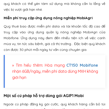
quý khách có thể yên tâm sử dụng mà không cần lo lắng về
việc bị vượt giới hạn nhé.
Miễn phí truy cập ứng dụng nông nghiệp MobiAgri
Quý thuê bao được miễn phí data và tài khoản tốc độ cao để
truy cập vào ứng dụng quản lý nông nghiệp MobiAgri của
Mobifone. Ứng dụng này đem đến nhiều tiện ích về việc canh
mùa vụ, tin tức sâu bệnh, giá cả thị trường… Đặc biệt quý khách
còn được 30 phút mỗi ngày tư vấn cùng chuyên gia.
» Tìm hiểu thêm: Hòa mạng
CT150 Mobifone
nhận 6GB/ngày, miễn phí data dùng MXH không
giới hạn
Một số cú pháp hỗ trợ dùng gói AGIP1 Mobi
Ngoài cú pháp đăng ký gói cước, quý khách hàng cần bỏ túi