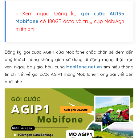
» Xem ngay: Đăng ký
gói cước AG135
Mobifone
có 180GB data và truy cập MobiAgri
miễn phí
Đăng ký gói cước AGIP1 của Mobifone chắc chắn sẽ đem đến
quý khách hàng không gian sử dụng di động mạng thật trọn
vẹn. Ngay bây giờ, hãy cùng
Mobifone.net.vn
tìm hiểu thông
tin chi tiết về gói cước AGIP1 mạng Mobifone trong bài viết bên
dưới nhé.