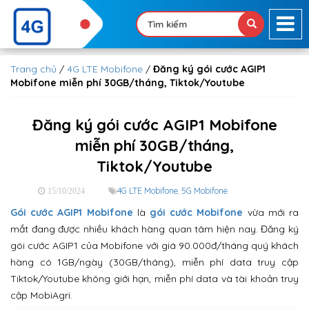
Trang chủ
/
4G LTE Mobifone
/
Đăng ký gói cước AGIP1
Mobifone miễn phí 30GB/tháng, Tiktok/Youtube
Đăng ký gói cước AGIP1 Mobifone
miễn phí 30GB/tháng,
Tiktok/Youtube
4G LTE Mobifone
,
5G Mobifone
15/10/2024
Gói cước AGIP1 Mobifone
là
gói cước Mobifone
vừa mới ra
mắt đang được nhiều khách hàng quan tâm hiện nay. Đăng ký
gói cước AGIP1 của Mobifone với giá 90.000đ/tháng quý khách
hàng có 1GB/ngày (30GB/tháng), miễn phí data truy cập
Tiktok/Youtube không giới hạn, miễn phí data và tài khoản truy
cập MobiAgri.