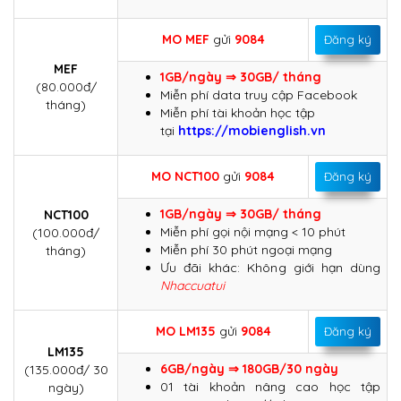
MO MEF
gửi
9084
Đăng ký
MEF
1GB/ngày ⇒ 30GB/ tháng
(80.000đ/
Miễn phí data truy cập Facebook​
tháng)
Miễn phí tài khoản học tập
tại
https://mobienglish.vn
MO
NCT100
gửi
9084
Đăng ký
1GB/ngày ⇒ 30GB/ tháng
NCT100
Miễn phí gọi nội mạng < 10 phút
(100.000đ/
Miễn phí 30 phút ngoại mạng
tháng)
Ưu đãi khác: Không giới hạn dùng
Nhaccuatui
MO
LM135
gửi
9084
Đăng ký
LM135
6GB/ngày ⇒ 180GB/30 ngày
(135.000đ/ 30
01 tài khoản nâng cao học tập
ngày)