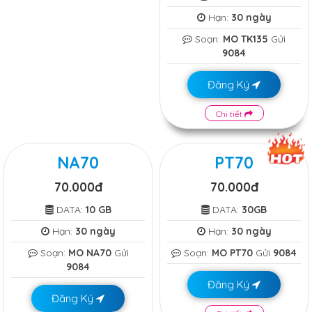
Hạn:
30 ngày
Soạn:
MO TK135
Gửi
9084
Đăng Ký
Chi tiết
NA70
PT70
70.000đ
70.000đ
DATA:
10 GB
DATA:
30GB
Hạn:
30 ngày
Hạn:
30 ngày
Soạn:
MO NA70
Gửi
Soạn:
MO PT70
Gửi
9084
9084
Đăng Ký
Đăng Ký