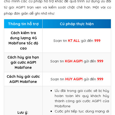
cho mình các cú pháp hỗ trợ khác để quá trình sử dụng ưu đãi
từ gói AGIP1 trọn vẹn và kiểm soát chặt chẽ hơn. Một vài cú
pháp đơn giản dễ ghi nhớ như:
Thông tin hỗ trợ
Cú pháp thực hiện
Cách kiểm tra
dung lượng 4G
Soạn tin
KT ALL
gửi đến
999
Mobifone tốc độ
cao
Cách hủy gia hạn
Soạn tin
KGH AGIP1
gửi đến
999
gói cước AGIP1
Mobifone
Cách hủy gói cước
Soạn tin
HUY AGIP1
gửi đến
999
AGIP1 Mobifone
Ưu đãi trong gói cước sẽ bị hủy
hoàn toàn khi quý khách hủy
thành công gói cước AGIP1 của
Mobifone
Cước phí tiếp tục dùng mạng di
Lưu ý: