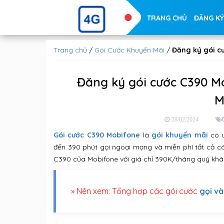
TRANG CHỦ
ĐĂNG KÝ
Trang chủ
/
Gói Cước Khuyến Mãi
/
Đăng ký gói c
Đăng ký gói cước C390 M
M
28/02/2024
Gói cước C390 Mobifone
là
gói khuyến mãi
có ư
đến 390 phút gọi ngoại mạng và miễn phí tất cả c
C390 của Mobifone với giá chỉ 390K/tháng quý khá
» Nên xem: Tổng hợp các gói cước
gọi v