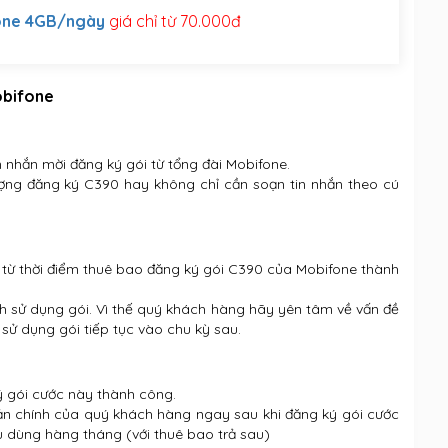
one 4GB/ngày
giá chỉ từ 70.000đ
obifone
n nhắn mời đăng ký gói từ tổng đài Mobifone.
ợng đăng ký C390 hay không chỉ cần soạn tin nhắn theo cú
ể từ thời điểm thuê bao đăng ký gói C390 của Mobifone thành
ình sử dụng gói. Vì thế quý khách hàng hãy yên tâm về vấn đề
 sử dụng gói tiếp tục vào chu kỳ sau.
ý gói cước này thành công.
khoản chính của quý khách hàng ngay sau khi đăng ký gói cước
u dùng hàng tháng (với thuê bao trả sau)