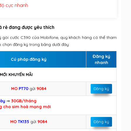
độ cực nhanh
 rẻ đang được yêu thích
ý gói cước C390 của Mobifone, quý khách hàng có thể tham
 chọn đăng ký trong bảng dưới đây:
Đăng ký
Cú pháp đăng ký
nhanh
 MỚI KHUYẾN MÃI
MO
PT70
gửi
9084
Đăng ký
gày
⇒
30GB/tháng
g cho sim hoà mạng mới
MO
TK135
gửi
9084
Đăng ký