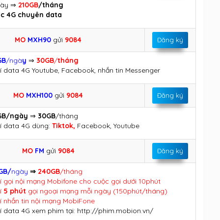
gày ⇒
210GB
/tháng
ớc 4G chuyên data
MO
MXH90
gửi
9084
Đăng ký
GB
/ngà
y
⇒
30GB
/
tháng
í data 4G Youtube, Facebook, nhắn tin Messenger
MO
MXH100
gửi
9084
Đăng ký
GB/ngày
⇒
30GB
/tháng
í data 4G dùng:
Tiktok,
Facebook, Youtube
MO
FM
gửi
9084
Đăng ký
GB/
ngày
⇒
240GB
/tháng
í gọi nội mạng Mobifone cho cuộc gọi dưới 10phút
í
5 phút
gọi ngoại mạng mỗi ngày (150phút/tháng)
í nhắn tin nội mạng MobiFone
í data 4G xem phim tại: http://phim.mobion.vn/