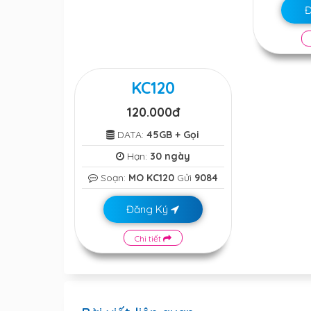
KC120
120.000đ
DATA:
45GB + Gọi
Hạn:
30 ngày
Soạn:
MO KC120
Gửi
9084
Đăng Ký
Chi tiết