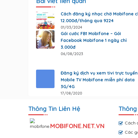
Bài viết liên quan
Cách đăng ký nhạc chờ Mobifone c
12.000đ/tháng qua 9224
01/03/2024
Gói cước FB1 Mobifone – Gói
Facebook Mobifone 1 ngày chỉ
3.000đ
06/08/2023
Đăng ký dịch vụ xem tivi trực tuyến
Mobile TV Mobifone miễn phí data
3G/4G
17/08/2020
Thông Tin Liên Hệ
Thông 
Cách 
MOBIFONE.NET.VN
Các g