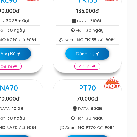
KC90
TK135
90.000đ
135.000đ
TA:
30GB + Gọi
DATA:
210Gb
ạn:
30 ngày
Hạn:
30 ngày
MO KC90
Gửi
9084
Soạn:
MO TK135
Gửi
9084
Đăng Ký
Đăng Ký
Chi tiết
Chi tiết
NA70
PT70
70.000đ
70.000đ
DATA:
10 GB
DATA:
30GB
ạn:
30 ngày
Hạn:
30 ngày
MO NA70
Gửi
9084
Soạn:
MO PT70
Gửi
9084