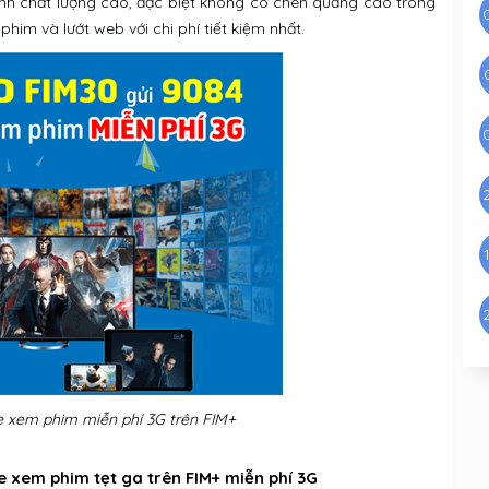
anh chất lượng cao, đặc biệt không có chèn quảng cáo trong
him và lướt web với chi phí tiết kiệm nhất.
e xem phim miễn phí 3G trên FIM+
 xem phim tẹt ga trên FIM+ miễn phí 3G