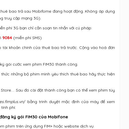
và thuê bao trả sau Mobifome đang hoạt động. Không áp dụng
ng truy cập mạng 3G).
n phí 3G bạn chỉ cần soạn tin nhắn với cú pháp:
i
9084
(miễn phí SMS)
o tài khoản chính của thuê bao trả trước. Cộng vào hoá đơn
g ký gói cước xem phim FIM30 thành công.
g thức những bộ phim mình yêu thích thuê bao hãy thực hiện
Store…. Sau đó cài đặt thành công bạn có thể xem phim tùy
es.fimplus.vn
/ bằng trình duyệt mặc định của máy để xem
tính phí.
 đăng ký gói FIM30 của Mobifone
em phim trên ứng dụng FIM+ hoặc website dịch vụ.