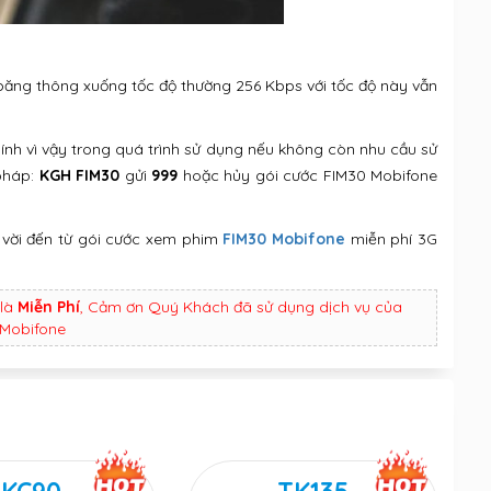
 băng thông xuống tốc độ thường 256 Kbps với tốc độ này vẫn
hính vì vậy trong quá trình sử dụng nếu không còn nhu cầu sử
 pháp:
KGH FIM30
gửi
999
hoặc hủy gói cước FIM30 Mobifone
 vời đến từ gói cước xem phim
FIM30 Mobifone
miễn phí 3G
là
Miễn Phí
, Cảm ơn Quý Khách đã sử dụng dịch vụ của
Mobifone