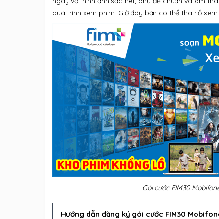
ngày với hình ảnh sắc nét, phụ đề chuẩn và âm th
quá trình xem phim. Giờ đây bạn có thể tha hồ xem p
Gói cước FIM30 Mobifon
Hướng dẫn đăng ký gói cước FIM30 Mobifone