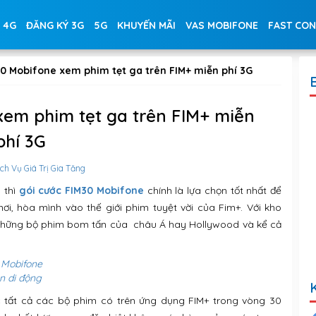
 4G
ĐĂNG KÝ 3G
5G
KHUYẾN MÃI
VAS MOBIFONE
FAST CO
30 Mobifone xem phim tẹt ga trên FIM+ miễn phí 3G
xem phim tẹt ga trên FIM+ miễn
phí 3G
ch Vụ Giá Trị Gia Tăng
 thì
gói cước FIM30 Mobifone
chính là lựa chọn tốt nhất để
i, hòa mình vào thế giới phim tuyệt vời của Fim+. Với kho
, những bộ phim bom tấn của châu Á hay Hollywood và kể cả
 Mobifone
ên di động
 tất cả các bộ phim có trên ứng dụng FIM+ trong vòng 30