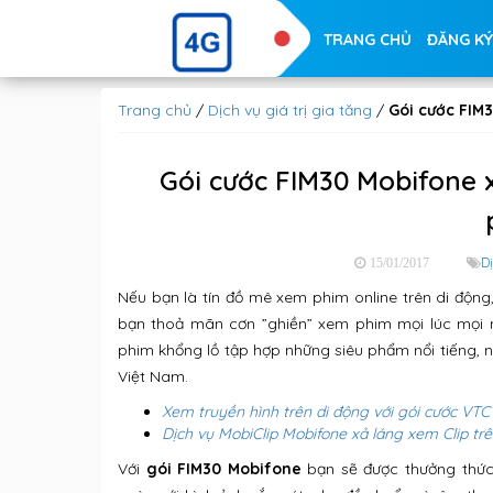
TRANG CHỦ
ĐĂNG KÝ
Trang chủ
/
Dịch vụ giá trị gia tăng
/
Gói cước FIM
Gói cước FIM30 Mobifone 
Dị
15/01/2017
Nếu bạn là tín đồ mê xem phim online trên di động,
bạn thoả mãn cơn ”ghiền” xem phim mọi lúc mọi nơ
phim khổng lồ tập hợp những siêu phẩm nổi tiếng
Việt Nam.
Xem truyền hình trên di động với gói cước VTC
Dịch vụ MobiClip Mobifone xả láng xem Clip tr
Với
gói FIM30 Mobifone
bạn sẽ được thưởng thức