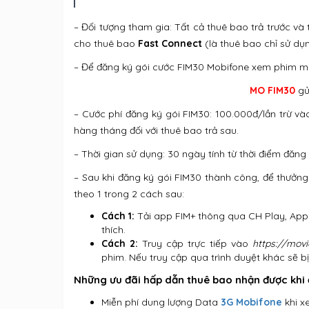
– Đối tượng tham gia: Tất cả thuê bao trả trước 
cho thuê bao
Fast Connect
(là thuê bao chỉ sử dụ
– Để đăng ký gói cước FIM30 Mobifone xem phim miễ
MO FIM30
gử
– Cước phí đăng ký gói FIM30: 100.000đ/lần trừ và
hàng tháng đối với thuê bao trả sau.
– Thời gian sử dụng: 30 ngày tính từ thời điểm đăn
– Sau khi đăng ký gói FIM30 thành công, để thưởn
theo 1 trong 2 cách sau:
Cách 1:
Tải app FIM+ thông qua CH Play, App 
thích.
Cách 2:
Truy cập trực tiếp vào
https://movi
phim. Nếu truy cập qua trình duyệt khác sẽ bị 
Những ưu đãi hấp dẫn thuê bao nhận được khi
Miễn phí dung lượng Data
3G Mobifone
khi x