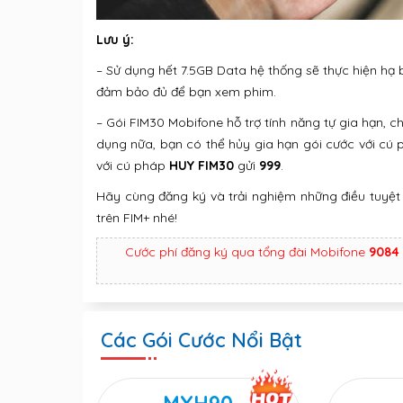
Lưu ý:
– Sử dụng hết 7.5GB Data hệ thống sẽ thực hiện hạ
đảm bảo đủ để bạn xem phim.
– Gói FIM30 Mobifone hỗ trợ tính năng tự gia hạn, c
dụng nữa, bạn có thể hủy gia hạn gói cước với cú
với cú pháp
HUY FIM30
gửi
999
.
Hãy cùng đăng ký và trải nghiệm những điều tuyệt
trên FIM+ nhé!
Cước phí đăng ký qua tổng đài Mobifone
9084
Các Gói Cước Nổi Bật