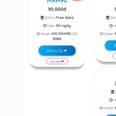
MXH90
90.000đ
DATA:
Free data
DA
Hạn:
30 ngày
H
Soạn:
MO MXH90
Gửi
Soạn:
9084
Đăng Ký
Chi tiết
H
Soạn: