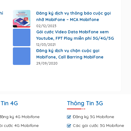
hỉ
Đăng ký dịch vụ thông báo cuộc gọi
nhỡ MobiFone – MCA Mobifone
02/12/2023
Gói cước Video Data Mobifone xem
Youtube, FPT Play miễn phí 3G/4G/5G
12/03/2021
Đăng ký dịch vụ chặn cuộc gọi
Mobifone, Call Barring MobiFone
29/09/2020
Tin 4G
Thông Tin 3G
đăng ký 4G Mobifone
Đăng ký 3G Mobifone
ói cước 4G Mobifone
Các gói cước 3G Mobifone