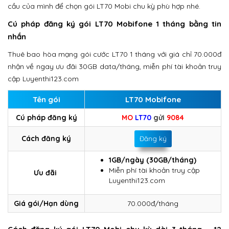
cầu của mình để chọn gói LT70 Mobi chu kỳ phù hợp nhé.
Cú pháp đăng ký gói LT70 Mobifone 1 tháng bằng tin
nhắn
Thuê bao hòa mạng gói cước LT70 1 tháng với giá chỉ 70.000đ
nhận về ngay ưu đãi 30GB data/tháng, miễn phí tài khoản truy
cập Luyenthi123.com
Tên gói
LT70 Mobifone
Cú pháp đăng ký
MO
LT70
gửi
9084
Cách đăng ký
Đăng ký
1GB/ngày (30GB/tháng)
Miễn phí tài khoản truy cập
Ưu đãi
Luyenthi123.com
Giá gói/Hạn dùng
70.000đ/tháng