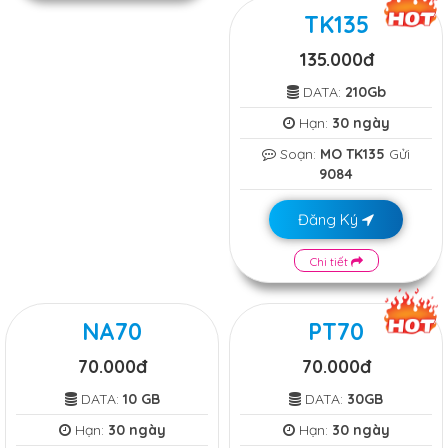
TK135
135.000đ
DATA:
210Gb
Hạn:
30 ngày
Soạn:
MO TK135
Gửi
9084
Đăng Ký
Chi tiết
NA70
PT70
70.000đ
70.000đ
DATA:
10 GB
DATA:
30GB
Hạn:
30 ngày
Hạn:
30 ngày