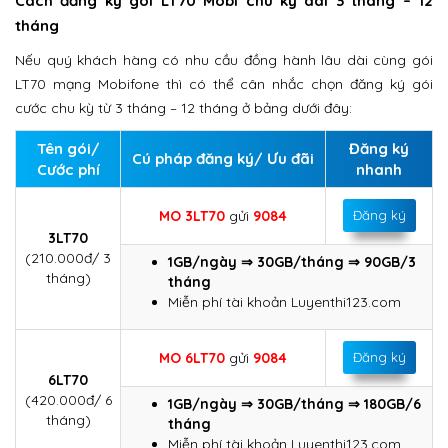
Cách đăng ký gói LT70 Mobi chu kỳ dài 3 tháng – 12
tháng
Nếu quý khách hàng có nhu cầu đồng hành lâu dài cùng gói
LT70 mạng Mobifone thì có thể cân nhắc chọn đăng ký gói
cước chu kỳ từ 3 tháng – 12 tháng ở bảng dưới đây:
Tên gói/
Đăng ký
Cú pháp đăng ký/ Ưu đãi
Cước phí
nhanh
MO 3LT70
gửi
9084
Đăng ký
3LT70
(210.000đ/ 3
1GB/ngày ⇒ 30GB/tháng ⇒ 90GB/3
tháng)
tháng
Miễn phí tài khoản Luyenthi123.com
MO 6LT70
gửi
9084
Đăng ký
6LT70
(420.000đ/ 6
1GB/ngày ⇒ 30GB/tháng ⇒ 180GB/6
tháng)
tháng
Miễn phí tài khoản Luyenthi123.com