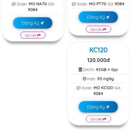
Soạn:
MO NA70
Gửi
Soạn:
MO PT70
Gửi
9084
9084
Đăng Ký
Đăng Ký
Chi tiết
Chi tiết
KC120
120.000đ
DATA:
45GB + Gọi
Hạn:
30 ngày
Soạn:
MO KC120
Gửi
9084
Đăng Ký
Chi tiết