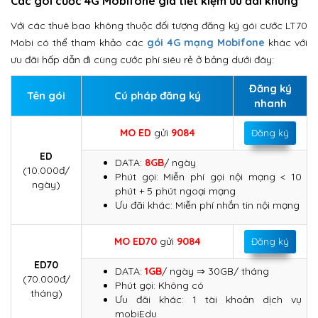
Các gói cước 4G Mobifone giá tiết kiệm ưu đãi khủng
Với các thuê bao không thuộc đối tượng đăng ký gói cước LT70
Mobi có thể tham khảo các
gói 4G mạng Mobifone
khác với
ưu đãi hấp dẫn đi cùng cước phí siêu rẻ ở bảng dưới đây:
Đăng ký
Tên gói
Cú pháp đăng ký
nhanh
MO
ED
gửi
9084
Đăng ký
ED
DATA:
8GB
/ ngày
(10.000đ/
Phút gọi: Miễn phí gọi nội mạng < 10
ngày)
phút + 5 phút ngoại mạng
Ưu đãi khác: Miễn phí nhắn tin nội mạng
MO ED70
gửi
9084
Đăng ký
ED70
DATA:
1GB
/ ngày ⇒ 30GB/ tháng
(70.000đ/
Phút gọi: Không có
tháng)
Ưu đãi khác: 1 tài khoản dịch vụ
mobiEdu