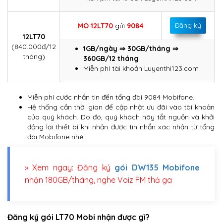
MO 12LT70
gửi
9084
Đăng ký
12LT70
(840.000đ/12
1GB/ngày ⇒ 30GB/tháng ⇒
tháng)
360GB/12 tháng
Miễn phí tài khoản Luyenthi123.com
Miễn phí cước nhắn tin đến tổng đài 9084 Mobifone.
Hệ thống cần thời gian để cập nhật ưu đãi vào tài khoản
của quý khách. Do đó, quý khách hãy tắt nguồn và khởi
động lại thiết bị khi nhận được tin nhắn xác nhận từ tổng
đài Mobifone nhé.
» Xem ngay: Đăng ký
gói DW135 Mobifone
nhận 180GB/tháng, nghe Voiz FM thả ga
Đăng ký gói LT70 Mobi nhận được gì?