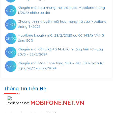
Khuyến mãi hòa mạng mới trả trước Mobifone tháng
01/01
1/2026 nhiều ưu đãi
Chương trình khuyến mãi hòa mạng trả sau Mobifone
01/08
tháng 8/2025
Mobifone khuyến mãi 28/2/2025 ưu đãi NGÀY VÀNG
28/02
tặng 50%
Khuyến mãi đăng ký 4G Mobifone tặng tiền từ ngày
17/05
20/5 – 22/5/2024
Khuyến mãi MobiFone tặng 30% – đến 50% data từ
27/02
ngày 26/2 – 28/2/2024
Thông Tin Liên Hệ
MOBIFONE.NET.VN