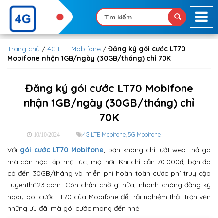
Trang chủ
/
4G LTE Mobifone
/
Đăng ký gói cước LT70
Mobifone nhận 1GB/ngày (30GB/tháng) chỉ 70K
Đăng ký gói cước LT70 Mobifone
nhận 1GB/ngày (30GB/tháng) chỉ
70K
4G LTE Mobifone
,
5G Mobifone
10/10/2024
Với
gói cước LT70 Mobifone
, bạn không chỉ lướt web thả ga
mà còn học tập mọi lúc, mọi nơi. Khi chỉ cần 70.000đ, bạn đã
có đến 30GB/tháng và miễn phí hoàn toàn cước phí truy cập
Luyenthi123.com. Còn chần chờ gì nữa, nhanh chóng đăng ký
ngay gói cước LT70 của Mobifone để trải nghiệm thật trọn vẹn
những ưu đãi mà gói cước mang đến nhé.