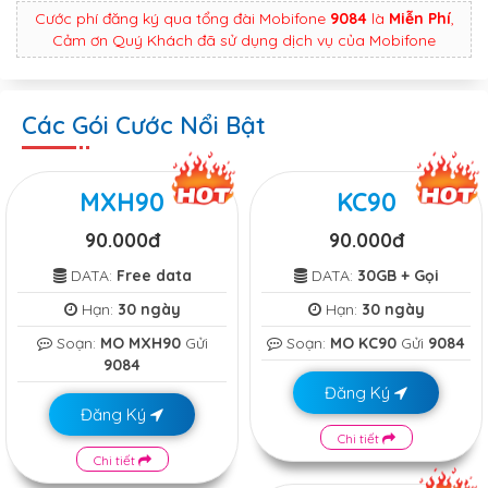
Cước phí đăng ký qua tổng đài Mobifone
9084
là
Miễn Phí
,
Cảm ơn Quý Khách đã sử dụng dịch vụ của Mobifone
Các Gói Cước Nổi Bật
MXH90
KC90
90.000đ
90.000đ
DATA:
Free data
DATA:
30GB + Gọi
Hạn:
30 ngày
Hạn:
30 ngày
Soạn:
MO MXH90
Gửi
Soạn:
MO KC90
Gửi
9084
9084
Đăng Ký
Đăng Ký
Chi tiết
Chi tiết