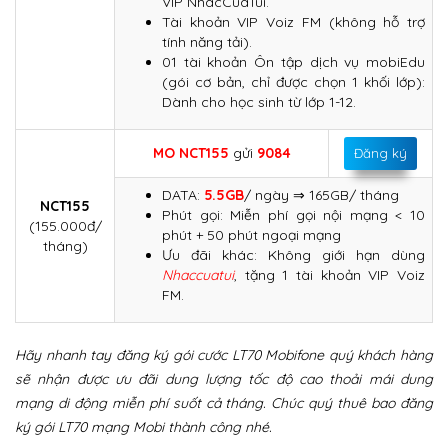
VIP NhacCuaTui.
Tài khoản VIP Voiz FM (không hỗ trợ
tính năng tải).
01 tài khoản Ôn tập dịch vụ mobiEdu
(gói cơ bản, chỉ được chọn 1 khối lớp):
Dành cho học sinh từ lớp 1-12.
MO NCT155
gửi
9084
Đăng ký
DATA:
5.5GB
/ ngày ⇒ 165GB/ tháng
NCT155
Phút gọi: Miễn phí gọi nội mạng < 10
(155.000đ/
phút + 50 phút ngoại mạng
tháng)
Ưu đãi khác: Không giới hạn dùng
Nhaccuatui
, tặng 1 tài khoản VIP Voiz
FM.
Hãy nhanh tay đăng ký gói cước LT70 Mobifone quý khách hàng
sẽ nhận được ưu đãi dung lượng tốc độ cao thoải mái dung
mạng di động miễn phí suốt cả tháng. Chúc quý thuê bao đăng
ký gói LT70 mạng Mobi thành công nhé.