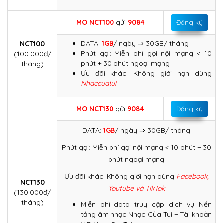
MO
NCT100
gửi
9084
Đăng ký
DATA:
1GB
/ ngày ⇒ 30GB/ tháng
NCT100
Phút gọi: Miễn phí gọi nội mạng < 10
(100.000đ/
phút + 30 phút ngoại mạng
tháng)
Ưu đãi khác: Không giới hạn dùng
Nhaccuatui
MO
NCT130
gửi
9084
Đăng ký
DATA:
1GB
/ ngày ⇒ 30GB/ tháng
Phút gọi: Miễn phí gọi nội mạng < 10 phút + 30
phút ngoại mạng
Ưu đãi khác: Không giới hạn dùng
Facebook,
NCT130
Youtube và TikTok
(130.000đ/
tháng)
Miễn phí data truy cập dịch vụ Nền
tảng âm nhạc Nhạc Của Tui + Tài khoản