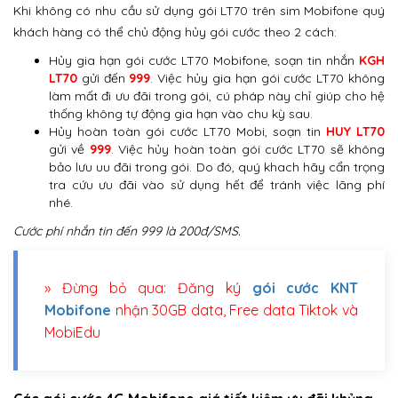
Khi không có nhu cầu sử dụng gói LT70 trên sim Mobifone quý
khách hàng có thể chủ động hủy gói cước theo 2 cách:
Hủy gia hạn gói cước LT70 Mobifone, soạn tin nhắn
KGH
LT70
gửi đến
999
. Việc hủy gia hạn gói cước LT70 không
làm mất đi ưu đãi trong gói, cú pháp này chỉ giúp cho hệ
thống không tự động gia hạn vào chu kỳ sau.
Hủy hoàn toàn gói cước LT70 Mobi, soạn tin
HUY LT70
gửi về
999
. Việc hủy hoàn toàn gói cước LT70 sẽ không
bảo lưu uu đãi trong gói. Do đó, quý khach hãy cẩn trọng
tra cứu ưu đãi vào sử dụng hết để tránh việc lãng phí
nhé.
Cước phí nhắn tin đến 999 là 200đ/SMS.
» Đừng bỏ qua: Đăng ký
gói cước KNT
Mobifone
nhận 30GB data, Free data Tiktok và
MobiEdu