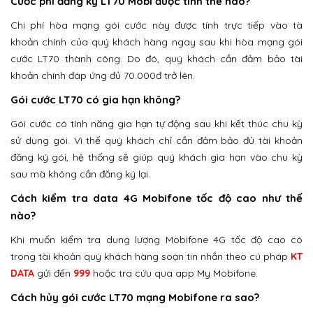
Cước phí đăng ký LT70 Mobi được tính thế nào?
Chi phí hòa mạng gói cước này được tính trực tiếp vào tà
khoản chính của quý khách hàng ngay sau khi hòa mạng gói
cước LT70 thành công. Do đó, quý khách cần đảm bảo tài
khoản chính đáp ứng đủ 70.000đ trở lên.
Gói cước LT70 có gia hạn không?
Gói cước có tính năng gia hạn tự động sau khi kết thúc chu kỳ
sử dụng gói. Vì thế quý khách chỉ cần đảm bảo đủ tài khoản
đăng ký gói, hệ thống sẽ giúp quý khách gia hạn vào chu kỳ
sau mà không cần đăng ký lại.
Cách kiểm tra data 4G Mobifone tốc độ cao như thế
nào?
Khi muốn kiểm tra dung lượng Mobifone 4G tốc độ cao có
trong tài khoản quý khách hàng soạn tin nhắn theo cú pháp
KT
DATA
gửi đến
999
hoặc tra cứu qua app My Mobifone.
Cách hủy gói cước LT70 mạng Mobifone ra sao?