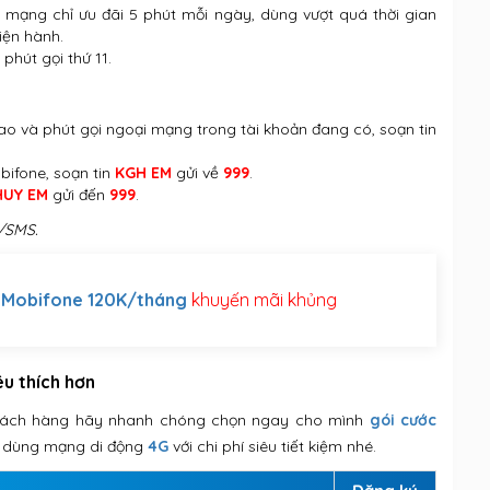
 mạng chỉ ưu đãi 5 phút mỗi ngày, dùng vượt quá thời gian
hiện hành.
phút gọi thứ 11.
ao và phút gọi ngoại mạng trong tài khoản đang có, soạn tin
bifone, soạn tin
KGH EM
gửi về
999
.
HUY EM
gửi đến
999
.
đ/SMS.
 Mobifone 120K/tháng
khuyến mãi khủng
êu thích hơn
khách hàng hãy nhanh chóng chọn ngay cho mình
gói cước
c dùng mạng di động
4G
với chi phí siêu tiết kiệm nhé.