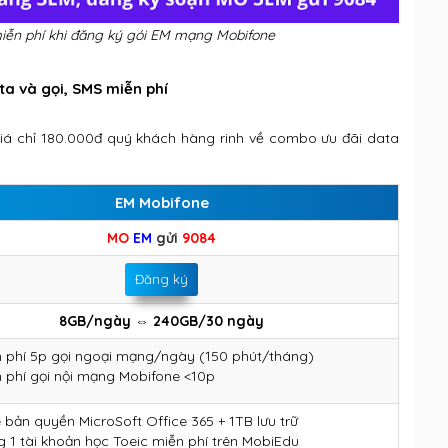
miễn phí khi đăng ký gói EM mạng Mobifone
ta và gọi, SMS miễn phí
iá chỉ 180.000đ quý khách hàng rinh về combo ưu đãi data
EM Mobifone
MO
EM
gửi
9084
Đăng ký
8GB/ngày ⇔ 240GB/30 ngày
n phí 5p gọi ngoại mạng/ngày (150 phút/tháng)
 phí gọi nội mạng Mobifone <10p
 bản quyền MicroSoft Office 365 + 1TB lưu trữ
 1 tài khoản học Toeic miễn phí trên MobiEdu