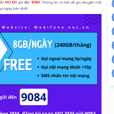
hắn
MO EM
gửi đến
9084
. Thông tin rõ hơn về gói khuyến mãi
g ngay bên dưới.