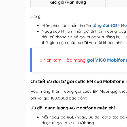
Giá gói/Hạn dùng
Lưu ý:
Miễn phí cước nhắn tin đến
tổng đài 9084 Mo
Ngay sau khi tin nhắn gửi đi thành công, qu
đầy đủ thông tin về gói cước vừa đăng ký. Lú
thời gian cập nhật ưu đãi vào tài khoản nhé.
» Nên xem: Hòa mạng
gói V180 Mobifon
Chi tiết ưu đãi từ gói cước EM của Mobifon
Hòa mạng thành công gói cước EM Mobi quý khác
phí với giá 180.000đ bao gồm:
Ưu đãi dung lượng 4G Mobifone miễn phí
Mỗi ngày có 8GB/ngày, ưu đãi data tốc độ 
được từ gói là 240GB/tháng.