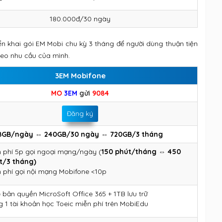
180.000đ/30 ngày
n khai gói EM Mobi chu kỳ 3 tháng để người dùng thuận tiện
heo nhu cầu của mình.
3EM Mobifone
MO
3EM
gửi
9084
Đăng ký
8GB/ngày ⇔ 240GB/30 ngày ⇔ 720GB/3 tháng
n phí 5p gọi ngoại mạng/ngày (
150 phút/tháng
⇔ 450
t/3 tháng)
 phí gọi nội mạng Mobifone <10p
 bản quyền MicroSoft Office 365 + 1TB lưu trữ
 1 tài khoản học Toeic miễn phí trên MobiEdu