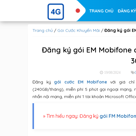
TRANG CHỦ
ĐĂNG KÝ
Trang chủ
/
Gói Cước Khuyến Mãi
/
Đăng ký gói E
Đăng ký gói EM Mobifone c
3
19/08/2024
Đăng ký
gói cước EM Mobifone
với giá chỉ
(240GB/tháng), miễn phí 5 phút gọi ngoại mạng, m
nhắn nội mạng, miễn phí 1 tài khoản Microsoft Offic
» Tìm hiểu ngay: Đăng ký
gói FM Mobifo