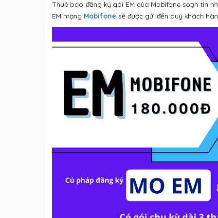
Thuê bao đăng ký gói EM của Mobifone soạn tin n
EM mạng
Mobifone
sẽ được gửi đến quý khách hàn