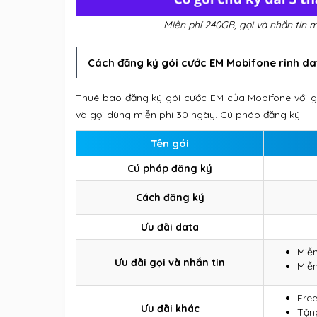
Miễn phí 240GB, gọi và nhắn tin 
Cách đăng ký gói cước EM Mobifone rinh da
Thuê bao đăng ký gói cước EM của Mobifone với g
và gọi dùng miễn phí 30 ngày. Cú pháp đăng ký:
Tên gói
Cú pháp đăng ký
Cách đăng ký
Ưu đãi data
Miễ
Ưu đãi gọi và nhắn tin
Miễn
Free
Ưu đãi khác
Tặng