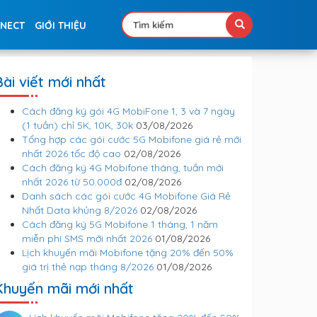
NNECT
GIỚI THIỆU
Bài viết mới nhất
Cách đăng ký gói 4G MobiFone 1, 3 và 7 ngày
(1 tuần) chỉ 5K, 10K, 30k
03/08/2026
Tổng hợp các gói cước 5G Mobifone giá rẻ mới
nhất 2026 tốc độ cao
02/08/2026
Cách đăng ký 4G Mobifone tháng, tuần mới
nhất 2026 từ 50.000đ
02/08/2026
Danh sách các gói cước 4G Mobifone Giá Rẻ
Nhất Data khủng 8/2026
02/08/2026
Cách đăng ký 5G Mobifone 1 tháng, 1 năm
miễn phí SMS mới nhất 2026
01/08/2026
Lịch khuyến mãi Mobifone tặng 20% đến 50%
giá trị thẻ nạp tháng 8/2026
01/08/2026
Khuyến mãi mới nhất