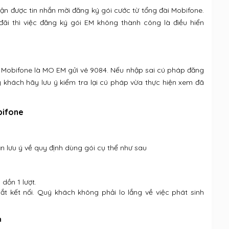
ận được tin nhắn mời đăng ký gói cước từ tổng đài Mobifone.
ãi thì việc đăng ký gói EM không thành công là điều hiển
 Mobifone là MO EM gửi vê 9084. Nếu nhập sai cú pháp đăng
 khách hãy lưu ý kiểm tra lại cú pháp vừa thực hiện xem đã
bifone
n lưu ý về quy định dùng gói cụ thể như sau
dồn 1 lượt.
t kết nối. Quý khách không phải lo lắng về việc phát sinh
n