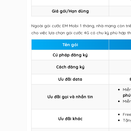
Giá gói/Hạn dùng
Ngoài gói cước EM Mobi 1 tháng, nhà mạng còn triể
cho việc lựa chọn gói cước 4G có chu kỳ phù hợp t
Tên gói
Cú pháp đăng ký
Cách đăng ký
Ưu đãi data
Miễ
phú
Ưu đãi gọi và nhắn tin
Miễn
Free
Ưu đãi khác
Tặng