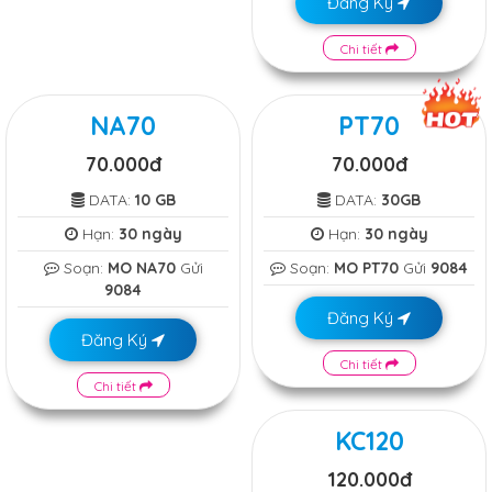
Đăng Ký
Chi tiết
NA70
PT70
70.000đ
70.000đ
DATA:
10 GB
DATA:
30GB
Hạn:
30 ngày
Hạn:
30 ngày
Soạn:
MO NA70
Gửi
Soạn:
MO PT70
Gửi
9084
9084
Đăng Ký
Đăng Ký
Chi tiết
Chi tiết
KC120
120.000đ