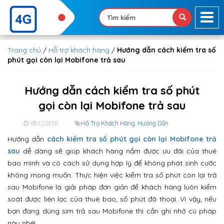
Trang chủ
/
Hỗ trợ khách hàng
/
Hướng dẫn cách kiểm tra số
phút gọi còn lại Mobifone trả sau
Hướng dẫn cách kiểm tra số phút
gọi còn lại Mobifone trả sau
Hỗ Trợ Khách Hàng
,
Hướng Dẫn
08/12/2016
Hướng dẫn
cách kiểm tra số phút gọi còn lại Mobifone trả
sau
dễ dàng sẽ giúp khách hàng nắm được ưu đãi của thuê
bao mình và có cách sử dụng hợp lý để không phát sinh cước
không mong muốn. Thực hiện việc kiểm tra số phút còn lại trả
sau Mobifone là giải pháp đơn giản để khách hàng luôn kiểm
soát được liên lạc của thuê bao, số phút đã thoại. Vì vậy, nếu
bạn đang dùng sim trả sau Mobifone thì cần ghi nhớ cú pháp
này nhé!