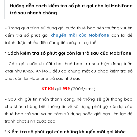
Hướng dẫn cách kiểm tra số phút gọi còn lại Mobifone
trả sau nhanh chóng
– Trong quá trình sử dụng gói cước thuê bao nên thường xuyên
kiểm tra số phút gọi
khuyến mãi của Mobifone
còn lại để
tránh được nhiều điều đáng tiếc xảy ra, cụ thể:
* Cách kiểm tra số phút gọi còn lại trả sau của Mobifone
– Các gói cước ưu đãi cho thuê bao trả sau hiện đang triển
khai như KN69, KN149… đều có chung một cú pháp kiểm tra số
phút còn lại Mobifone trả sau như sau:
KT KN
gửi
999
(200đ/sms)
– Sau khi gửi tin nhắn thành công, hệ thống sẽ gửi thông báo
cho khách hàng biết thông tin về số lượng phút gọi còn lại của
thuê bao trả sau và an tâm sử dụng hoặc giới hạn liên lạc để
tránh phát sinh cước cao.
* Kiểm tra số phút gọi của những khuyến mãi gọi khác