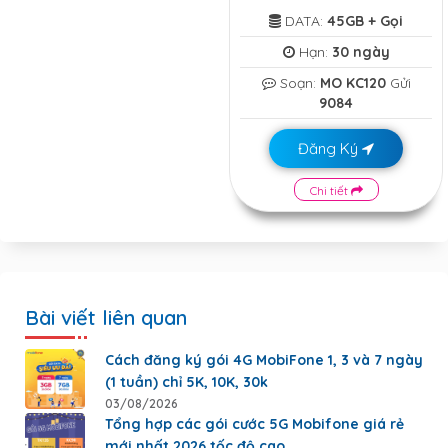
DATA:
45GB + Gọi
Hạn:
30 ngày
Soạn:
MO KC120
Gửi
9084
Đăng Ký
Chi tiết
Bài viết liên quan
Cách đăng ký gói 4G MobiFone 1, 3 và 7 ngày
(1 tuần) chỉ 5K, 10K, 30k
03/08/2026
Tổng hợp các gói cước 5G Mobifone giá rẻ
mới nhất 2026 tốc độ cao