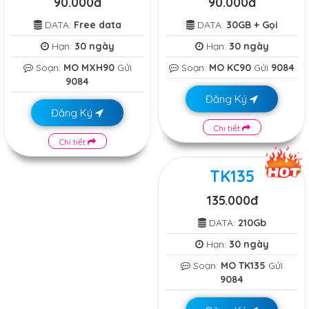
90.000đ
90.000đ
DATA:
Free data
DATA:
30GB + Gọi
Hạn:
30 ngày
Hạn:
30 ngày
Soạn:
MO MXH90
Gửi
Soạn:
MO KC90
Gửi
9084
9084
Đăng Ký
Đăng Ký
Chi tiết
Chi tiết
TK135
135.000đ
DATA:
210Gb
Hạn:
30 ngày
Soạn:
MO TK135
Gửi
9084