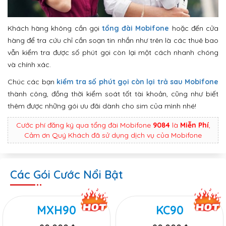
Khách hàng không cần gọi
tổng đài Mobifone
hoặc đến cửa
hàng để tra cứu chỉ cần soạn tin nhắn như trên là các thuê bao
vẫn kiểm tra được số phút gọi còn lại một cách nhanh chóng
và chính xác.
Chúc các bạn
kiểm tra số phút gọi còn lại trả sau Mobifone
thành công, đồng thời kiểm soát tốt tài khoản, cũng như biết
thêm được những gói ưu đãi dành cho sim của mình nhé!
Cước phí đăng ký qua tổng đài Mobifone
9084
là
Miễn Phí
,
Cảm ơn Quý Khách đã sử dụng dịch vụ của Mobifone
Các Gói Cước Nổi Bật
MXH90
KC90