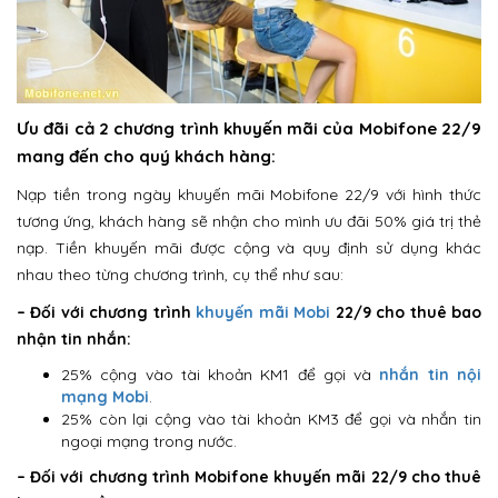
Ưu đãi cả 2 chương trình khuyến mãi của Mobifone 22/9
mang đến cho quý khách hàng:
Nạp tiền trong ngày khuyến mãi Mobifone 22/9 với hình thức
tương ứng, khách hàng sẽ nhận cho mình ưu đãi 50% giá trị thẻ
nạp. Tiền khuyến mãi được cộng và quy định sử dụng khác
nhau theo từng chương trình, cụ thể như sau:
– Đối với chương trình
khuyến mãi Mobi
22/9 cho thuê bao
nhận tin nhắn:
25% cộng vào tài khoản KM1 để gọi và
nhắn tin nội
mạng Mobi
.
25% còn lại cộng vào tài khoản KM3 để gọi và nhắn tin
ngoại mạng trong nước.
– Đối với chương trình Mobifone khuyến mãi 22/9 cho thuê