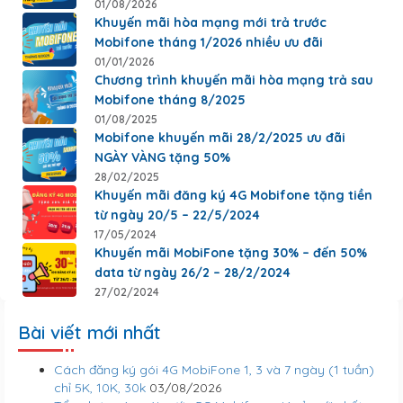
01/08/2026
Khuyến mãi hòa mạng mới trả trước
Mobifone tháng 1/2026 nhiều ưu đãi
01/01/2026
Chương trình khuyến mãi hòa mạng trả sau
Mobifone tháng 8/2025
01/08/2025
Mobifone khuyến mãi 28/2/2025 ưu đãi
NGÀY VÀNG tặng 50%
28/02/2025
Khuyến mãi đăng ký 4G Mobifone tặng tiền
từ ngày 20/5 – 22/5/2024
17/05/2024
Khuyến mãi MobiFone tặng 30% – đến 50%
data từ ngày 26/2 – 28/2/2024
27/02/2024
Bài viết mới nhất
Cách đăng ký gói 4G MobiFone 1, 3 và 7 ngày (1 tuần)
chỉ 5K, 10K, 30k
03/08/2026