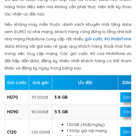
hàng thỏa điều kiện mà không cần phải thực hiện bất kỳ thao
tác nhận ưu đãi nào.
Nếu không may mắn thuộc danh sách khuyến mãi tặng data
xem EURO từ nhà mạng, khách hàng cũng đừng lo lắng nhé bởi
nhà mạng Mobifone cung cấp rất nhiều
gói cước 4G Mobifone
data khủng với giá siêu rẻ giúp quý khách hàng thoải mái hơn
trong việc truy cập mạng. Các gói cước 4G của Mobifone ưu
đãi hấp dẫn được đăng ký nhiều nhất khách hàng có thể tham
khảo và đăng ký ngay trong bảng sau:
Gói cước
Giá gói
Ưu đãi
Đăng 
HD70
70.000đ
3.8 GB
Đăng 
HD90
90.000đ
5.5 GB
Đăng 
120GB (4GB/ngày)
1.500p gọi nội mạng
C120
120.000đ
Đăng 