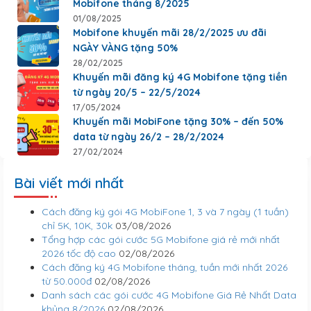
Mobifone tháng 8/2025
01/08/2025
Mobifone khuyến mãi 28/2/2025 ưu đãi
NGÀY VÀNG tặng 50%
28/02/2025
Khuyến mãi đăng ký 4G Mobifone tặng tiền
từ ngày 20/5 – 22/5/2024
17/05/2024
Khuyến mãi MobiFone tặng 30% – đến 50%
data từ ngày 26/2 – 28/2/2024
27/02/2024
Bài viết mới nhất
Cách đăng ký gói 4G MobiFone 1, 3 và 7 ngày (1 tuần)
chỉ 5K, 10K, 30k
03/08/2026
Tổng hợp các gói cước 5G Mobifone giá rẻ mới nhất
2026 tốc độ cao
02/08/2026
Cách đăng ký 4G Mobifone tháng, tuần mới nhất 2026
từ 50.000đ
02/08/2026
Danh sách các gói cước 4G Mobifone Giá Rẻ Nhất Data
khủng 8/2026
02/08/2026