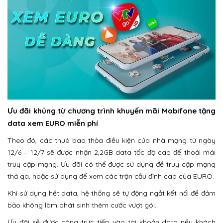
Ưu đãi khủng từ chương trình khuyến mãi Mobifone tặng
data xem EURO miễn phí
Theo đó, các thuê bao thỏa điều kiện của nhà mạng từ ngày
12/6 – 12/7 sẽ được nhận 2,2GB data tốc độ cao để thoải mái
truy cập mạng. Ưu đãi có thể được sử dụng để truy cập mạng
thả ga, hoặc sử dụng để xem các trận cầu đỉnh cao của EURO.
Khi sử dụng hết data, hệ thống sẽ tự động ngắt kết nối để đảm
bảo không làm phát sinh thêm cước vượt gói.
Ưu đãi sẽ được công trực tiếp vào tài khoản data nếu khách