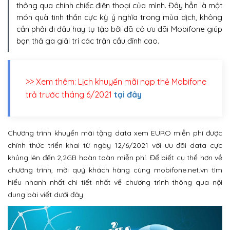
thông qua chính chiếc điện thoại của mình. Đây hẳn là một
món quà tinh thần cực kỳ ý nghĩa trong mùa dịch, không
cần phải đi đâu hay tụ tập bởi đã có ưu đãi Mobifone giúp
bạn thả ga giải trí các trận cầu đỉnh cao.
>> Xem thêm: Lịch khuyến mãi nạp thẻ Mobifone
trả trước tháng 6/2021
tại đây
Chương trình khuyến mãi tặng data xem EURO miễn phí được
chính thức triển khai từ ngày 12/6/2021 với ưu đãi data cực
khủng lên đến 2,2GB hoàn toàn miễn phí. Để biết cụ thể hơn về
chương trình, mời quý khách hàng cùng mobifone.net.vn tìm
hiểu nhanh nhất chi tiết nhất về chương trình thông qua nội
dung bài viết dưới đây.