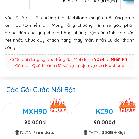
50 phút gọi ngoại mạng
Vừa rồi là chi tiết chương trình Mobifone khuyến mãi tặng data
xem EURO miễn phí. Mong rằng chương trình sẽ góp phần
mang đến cho quý khách hàng những trận cầu đỉnh cao sắc
nét nhất. Chúc quý khách hàng may mắn, nhận ưu đãi thành
công!
Cước phí đăng ký qua tổng đài Mobifone
9084
là
Miễn Phí
,
Cảm ơn Quý Khách đã sử dụng dịch vụ của Mobifone
Các Gói Cước Nổi Bật
MXH90
KC90
90.000đ
90.000đ
DATA:
Free data
DATA:
30GB + Gọi