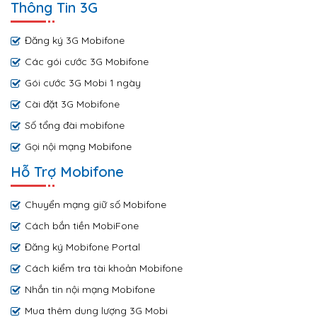
Thông Tin 3G
Đăng ký 3G Mobifone
Các gói cước 3G Mobifone
Gói cước 3G Mobi 1 ngày
Cài đặt 3G Mobifone
Số tổng đài mobifone
Gọi nội mạng Mobifone
Hỗ Trợ Mobifone
Chuyển mạng giữ số Mobifone
Cách bắn tiền MobiFone
Đăng ký Mobifone Portal
Cách kiểm tra tài khoản Mobifone
Nhắn tin nội mạng Mobifone
Mua thêm dung lượng 3G Mobi