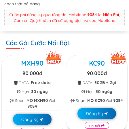
cách thật dễ dàng.
Cước phí đăng ký qua tổng đài Mobifone
9084
là
Miễn Phí
,
Cảm ơn Quý Khách đã sử dụng dịch vụ của Mobifone
Các Gói Cước Nổi Bật
MXH90
KC90
90.000đ
90.000đ
DATA:
Free data
DATA:
30GB + Gọi
Hạn:
30 ngày
Hạn:
30 ngày
Soạn:
MO MXH90
Gửi
Soạn:
MO KC90
Gửi
9084
9084
Đăng Ký
Đăng Ký
Chi tiết