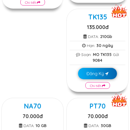
Chi tiết
TK135
135.000đ
DATA:
210Gb
Hạn:
30 ngày
Soạn:
MO TK135
Gửi
9084
Đăng Ký
Chi tiết
NA70
PT70
70.000đ
70.000đ
DATA:
10 GB
DATA:
30GB