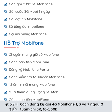
Các gói cước 3G Mobifone
Gói cước 3G Mobi 1 ngày
Cài đặt 3G Mobifone
Số tổng đài mobifone
Gọi nội mạng Mobifone
Hỗ Trợ Mobifone
Chuyển mạng giữ số Mobifone
Cách bắn tiền MobiFone
Đăng ký Mobifone Portal
Cách kiểm tra tài khoản Mobifone
Nhắn tin nội mạng Mobifone
Mua thêm dung lượng 3G Mobi
Cách nạp tiền MobiFone
XEM
Cách đăng ký gói 4G MobiFone 1, 3 và 7 ngày (1
Copyright © 2019 by Mobifone.net.vn
tuần) chỉ 5K, 10K, 30k
TIẾP: