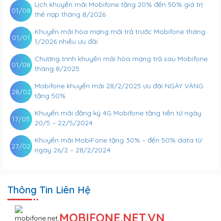
Lịch khuyến mãi Mobifone tặng 20% đến 50% giá trị
01/08
thẻ nạp tháng 8/2026
Khuyến mãi hòa mạng mới trả trước Mobifone tháng
01/01
1/2026 nhiều ưu đãi
Chương trình khuyến mãi hòa mạng trả sau Mobifone
01/08
tháng 8/2025
Mobifone khuyến mãi 28/2/2025 ưu đãi NGÀY VÀNG
28/02
tặng 50%
Khuyến mãi đăng ký 4G Mobifone tặng tiền từ ngày
17/05
20/5 – 22/5/2024
Khuyến mãi MobiFone tặng 30% – đến 50% data từ
27/02
ngày 26/2 – 28/2/2024
Thông Tin Liên Hệ
MOBIFONE.NET.VN