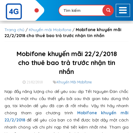
Trang chủ
/
Khuyến mãi Mobifone
/
Mobifone khuyến mãi
22/2/2018 cho thuê bao trả trước nhận tin nhắn
Mobifone khuyến mãi 22/2/2018
cho thuê bao trả trước nhận tin
nhắn
Khuyến Mãi Mobifone
21/02/2018
Nạp đầy năng lượng cho dế yêu sau dịp Tết Nguyên Đán chắc
chắn là một nhu cầu thiết yếu bởi sau thời gian tiêu dùng thả
ga, tài khoản dế yêu đã cạn đi rất nhiều. Vậy thì hãy nhanh
chóng tham gia chương trình
Mobifone khuyến mãi
22/2/2018
để dế yêu của bạn có thể được bật dậy một cách
nhanh chóng với chi phí nạp thẻ tiết kiệm nhất nhé. Tham gia