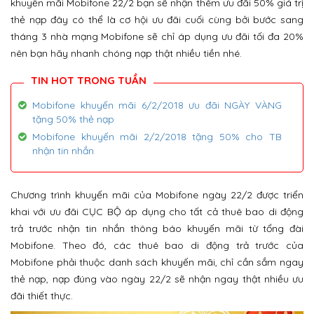
khuyến mãi Mobifone 22/2 bạn sẽ nhận thêm ưu đãi 50% giá trị
thẻ nạp đây có thể là cơ hội ưu đãi cuối cùng bởi bước sang
tháng 3 nhà mạng Mobifone sẽ chỉ áp dụng ưu đãi tối đa 20%
nên bạn hãy nhanh chóng nạp thật nhiều tiền nhé.
Mobifone khuyến mãi 6/2/2018 ưu đãi NGÀY VÀNG
tặng 50% thẻ nạp
Mobifone khuyến mãi 2/2/2018 tặng 50% cho TB
nhận tin nhắn
Chương trình khuyến mãi của Mobifone ngày 22/2 được triển
khai với ưu đãi CỤC BỘ áp dụng cho tất cả thuê bao di động
trả trước nhận tin nhắn thông báo khuyến mãi từ tổng đài
Mobifone. Theo đó, các thuê bao di động trả trước của
Mobifone phải thuộc danh sách khuyến mãi, chỉ cần sắm ngay
thẻ nạp, nạp đúng vào ngày 22/2 sẽ nhận ngay thật nhiều ưu
đãi thiết thực.