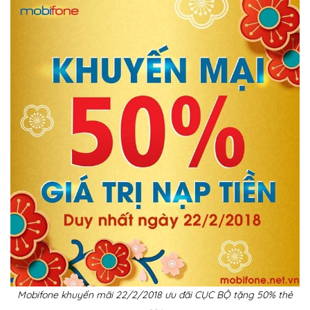
Mobifone khuyến mãi 22/2/2018 ưu đãi CỤC BỘ tặng 50% thẻ