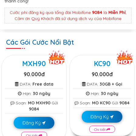
thành công!
Cước phí đăng ký qua tổng đài Mobifone
9084
là
Miễn Phí
,
Cảm ơn Quý Khách đã sử dụng dịch vụ của Mobifone
Các Gói Cước Nổi Bật
MXH90
KC90
90.000đ
90.000đ
DATA:
Free data
DATA:
30GB + Gọi
Hạn:
30 ngày
Hạn:
30 ngày
Soạn:
MO MXH90
Gửi
Soạn:
MO KC90
Gửi
9084
9084
Đăng Ký
Đăng Ký
Chi tiết
Chi tiết