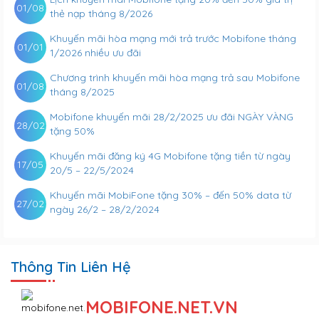
01/08
thẻ nạp tháng 8/2026
Khuyến mãi hòa mạng mới trả trước Mobifone tháng
01/01
1/2026 nhiều ưu đãi
Chương trình khuyến mãi hòa mạng trả sau Mobifone
01/08
tháng 8/2025
Mobifone khuyến mãi 28/2/2025 ưu đãi NGÀY VÀNG
28/02
tặng 50%
Khuyến mãi đăng ký 4G Mobifone tặng tiền từ ngày
17/05
20/5 – 22/5/2024
Khuyến mãi MobiFone tặng 30% – đến 50% data từ
27/02
ngày 26/2 – 28/2/2024
Thông Tin Liên Hệ
MOBIFONE.NET.VN