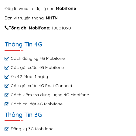
Đây là website đại lý của
Mobifone
Đơn vị truyền thông:
MHTN
Tổng đài Mobifone:
18001090
Thông Tin 4G
Cách đăng ký 4G Mobifone
Các gói cước 4G Mobifone
Đk 4G Mobi 1 ngày
Các gói cước 4G Fast Connect
Cách kiểm tra dung lượng 4G Mobifone
Cách cài đặt 4G Mobifone
Thông Tin 3G
Đăng ký 3G Mobifone