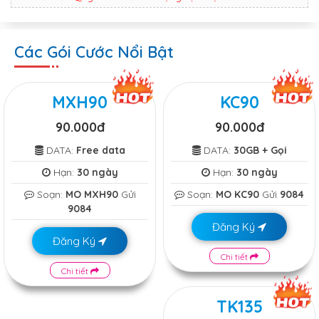
Các Gói Cước Nổi Bật
MXH90
KC90
90.000đ
90.000đ
DATA:
Free data
DATA:
30GB + Gọi
Hạn:
30 ngày
Hạn:
30 ngày
Soạn:
MO MXH90
Gửi
Soạn:
MO KC90
Gửi
9084
9084
Đăng Ký
Đăng Ký
Chi tiết
Chi tiết
TK135