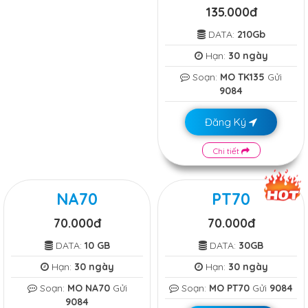
135.000đ
DATA:
210Gb
Hạn:
30 ngày
Soạn:
MO TK135
Gửi
9084
Đăng Ký
Chi tiết
NA70
PT70
70.000đ
70.000đ
DATA:
10 GB
DATA:
30GB
Hạn:
30 ngày
Hạn:
30 ngày
Soạn:
MO NA70
Gửi
Soạn:
MO PT70
Gửi
9084
9084