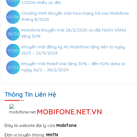
01/01
1/2026 nhiều ưu đãi
Chương trình khuyến mãi hòa mạng trả sau Mobifone
01/08
tháng 8/2025
Mobifone khuyến mãi 28/2/2025 ưu đãi NGÀY VÀNG
28/02
tặng 50%
Khuyến mãi đăng ký 4G Mobifone tặng tiền từ ngày
17/05
20/5 – 22/5/2024
Khuyến mãi MobiFone tặng 30% – đến 50% data từ
27/02
ngày 26/2 – 28/2/2024
Thông Tin Liên Hệ
MOBIFONE.NET.VN
Đây là website đại lý của
Mobifone
Đơn vị truyền thông:
MHTN