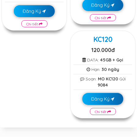
Đăng Ký
Đăng Ký
Chi tiết
Chi tiết
KC120
120.000đ
DATA:
45GB + Gọi
Hạn:
30 ngày
Soạn:
MO KC120
Gửi
9084
Đăng Ký
Chi tiết