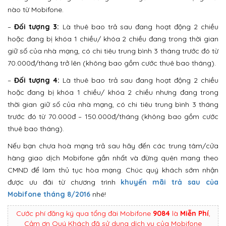
nào từ Mobifone.
–
Đối tượng 3:
Là thuê bao trả sau đang hoạt động 2 chiều
hoặc đang bị khóa 1 chiều/ khóa 2 chiều đang trong thời gian
giữ số của nhà mạng, có chi tiêu trung bình 3 tháng trước đó từ
70.000đ/tháng trở lên (không bao gồm cước thuê bao tháng).
–
Đối tượng 4:
Là thuê bao trả sau đang hoạt động 2 chiều
hoặc đang bị khóa 1 chiều/ khóa 2 chiều nhưng đang trong
thời gian giữ số của nhà mạng, có chi tiêu trung bình 3 tháng
trước đó từ 70.000đ – 150.000đ/tháng (không bao gồm cước
thuê bao tháng).
Nếu bạn chưa hoà mạng trả sau hãy đến các trung tâm/cửa
hàng giao dịch Mobifone gần nhất và đừng quên mang theo
CMND để làm thủ tục hòa mạng. Chúc quý khách sớm nhận
được ưu đãi từ chương trình
khuyến mãi trả sau của
Mobifone tháng 8/2016
nhé!
Cước phí đăng ký qua tổng đài Mobifone
9084
là
Miễn Phí
,
Cảm ơn Quý Khách đã sử dụng dịch vụ của Mobifone