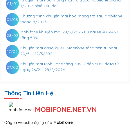
Khuyến mãi hòa mạng mới trả trước Mobifone tháng
01/01
1/2026 nhiều ưu đãi
Chương trình khuyến mãi hòa mạng trả sau Mobifone
01/08
tháng 8/2025
Mobifone khuyến mãi 28/2/2025 ưu đãi NGÀY VÀNG
28/02
tặng 50%
Khuyến mãi đăng ký 4G Mobifone tặng tiền từ ngày
17/05
20/5 – 22/5/2024
Khuyến mãi MobiFone tặng 30% – đến 50% data từ
27/02
ngày 26/2 – 28/2/2024
Thông Tin Liên Hệ
MOBIFONE.NET.VN
Đây là website đại lý của
Mobifone