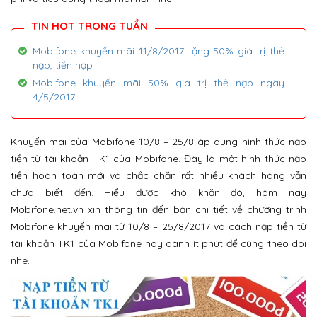
Mobifone khuyến mãi 11/8/2017 tặng 50% giá trị thẻ
nạp, tiền nạp
Mobifone khuyến mãi 50% giá trị thẻ nạp ngày
4/5/2017
Khuyến mãi của Mobifone 10/8 – 25/8 áp dụng hình thức nạp
tiền từ tài khoản TK1 của Mobifone. Đây là một hình thức nạp
tiền hoàn toàn mới và chắc chắn rất nhiều khách hàng vẫn
chưa biết đến. Hiểu được khó khăn đó, hôm nay
Mobifone.net.vn xin thông tin đến bạn chi tiết về chương trình
Mobifone khuyến mãi từ 10/8 – 25/8/2017 và cách nạp tiền từ
tài khoản TK1 của Mobifone hãy dành ít phút để cùng theo dõi
nhé.