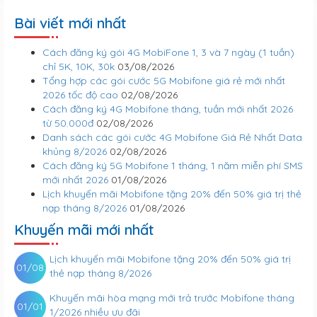
Bài viết mới nhất
Cách đăng ký gói 4G MobiFone 1, 3 và 7 ngày (1 tuần)
chỉ 5K, 10K, 30k
03/08/2026
Tổng hợp các gói cước 5G Mobifone giá rẻ mới nhất
2026 tốc độ cao
02/08/2026
Cách đăng ký 4G Mobifone tháng, tuần mới nhất 2026
từ 50.000đ
02/08/2026
Danh sách các gói cước 4G Mobifone Giá Rẻ Nhất Data
khủng 8/2026
02/08/2026
Cách đăng ký 5G Mobifone 1 tháng, 1 năm miễn phí SMS
mới nhất 2026
01/08/2026
Lịch khuyến mãi Mobifone tặng 20% đến 50% giá trị thẻ
nạp tháng 8/2026
01/08/2026
Khuyến mãi mới nhất
Lịch khuyến mãi Mobifone tặng 20% đến 50% giá trị
01/08
thẻ nạp tháng 8/2026
Khuyến mãi hòa mạng mới trả trước Mobifone tháng
01/01
1/2026 nhiều ưu đãi