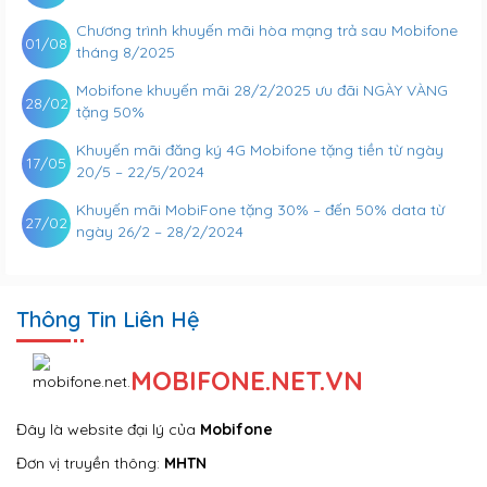
Chương trình khuyến mãi hòa mạng trả sau Mobifone
01/08
tháng 8/2025
Mobifone khuyến mãi 28/2/2025 ưu đãi NGÀY VÀNG
28/02
tặng 50%
Khuyến mãi đăng ký 4G Mobifone tặng tiền từ ngày
17/05
20/5 – 22/5/2024
Khuyến mãi MobiFone tặng 30% – đến 50% data từ
27/02
ngày 26/2 – 28/2/2024
Thông Tin Liên Hệ
MOBIFONE.NET.VN
Đây là website đại lý của
Mobifone
Đơn vị truyền thông:
MHTN