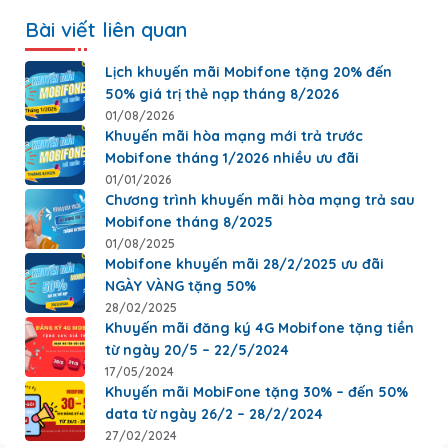
Bài viết liên quan
Lịch khuyến mãi Mobifone tặng 20% đến
50% giá trị thẻ nạp tháng 8/2026
01/08/2026
Khuyến mãi hòa mạng mới trả trước
Mobifone tháng 1/2026 nhiều ưu đãi
01/01/2026
Chương trình khuyến mãi hòa mạng trả sau
Mobifone tháng 8/2025
01/08/2025
Mobifone khuyến mãi 28/2/2025 ưu đãi
NGÀY VÀNG tặng 50%
28/02/2025
Khuyến mãi đăng ký 4G Mobifone tặng tiền
từ ngày 20/5 – 22/5/2024
17/05/2024
Khuyến mãi MobiFone tặng 30% – đến 50%
data từ ngày 26/2 – 28/2/2024
27/02/2024