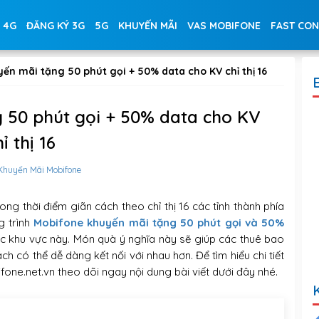
 4G
ĐĂNG KÝ 3G
5G
KHUYẾN MÃI
VAS MOBIFONE
FAST CO
ến mãi tặng 50 phút gọi + 50% data cho KV chỉ thị 16
 50 phút gọi + 50% data cho KV
ỉ thị 16
Khuyến Mãi Mobifone
ng thời điểm giãn cách theo chỉ thị 16 các tỉnh thành phía
g trình
Mobifone khuyến mãi tặng 50 phút gọi và 50%
c khu vực này. Món quà ý nghĩa này sẽ giúp các thuê bao
ch có thể dễ dàng kết nối với nhau hơn. Để tìm hiểu chi tiết
one.net.vn theo dõi ngay nội dung bài viết dưới đây nhé.