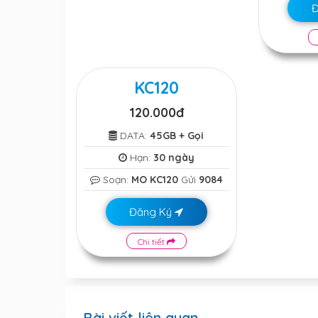
KC120
120.000đ
DATA:
45GB + Gọi
Hạn:
30 ngày
Soạn:
MO KC120
Gửi
9084
Đăng Ký
Chi tiết
Bài viết liên quan