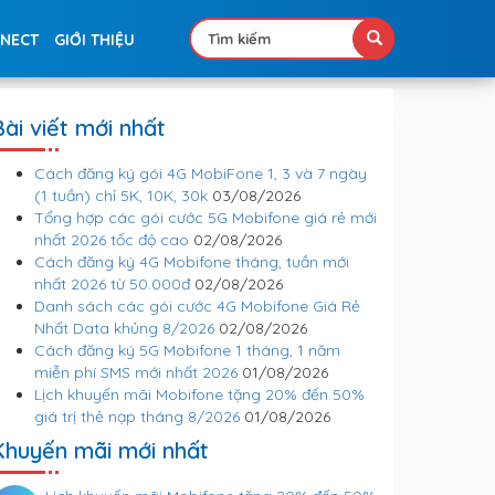
NNECT
GIỚI THIỆU
Bài viết mới nhất
Cách đăng ký gói 4G MobiFone 1, 3 và 7 ngày
(1 tuần) chỉ 5K, 10K, 30k
03/08/2026
Tổng hợp các gói cước 5G Mobifone giá rẻ mới
nhất 2026 tốc độ cao
02/08/2026
Cách đăng ký 4G Mobifone tháng, tuần mới
nhất 2026 từ 50.000đ
02/08/2026
Danh sách các gói cước 4G Mobifone Giá Rẻ
Nhất Data khủng 8/2026
02/08/2026
Cách đăng ký 5G Mobifone 1 tháng, 1 năm
miễn phí SMS mới nhất 2026
01/08/2026
Lịch khuyến mãi Mobifone tặng 20% đến 50%
giá trị thẻ nạp tháng 8/2026
01/08/2026
Khuyến mãi mới nhất