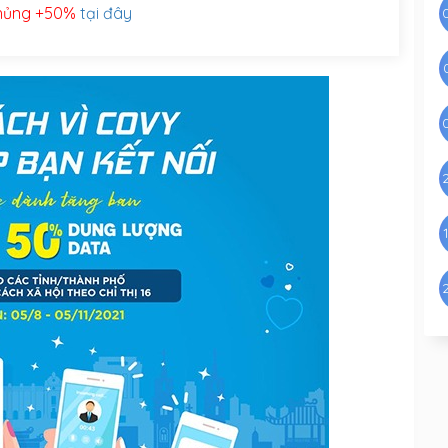
khủng +50%
tại đây