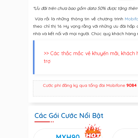
*Ưu đãi trên chưa bao gồm data 50% được tặng thêm
Vừa rồi là những thông tin về chương trình
Mobif
theo chỉ thị 16. Hy vọng rằng với những ưu đãi hấp
nhà và kết nối với mọi người. Chúc quý khách hàng 
>> Các thắc mắc về khuyến mãi, khách 
trợ
Cước phí đăng ký qua tổng đài Mobifone
9084
Các Gói Cước Nổi Bật
MXH90