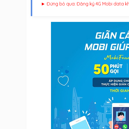
► Đừng bỏ qua: Đăng ký 4G Mobi data 