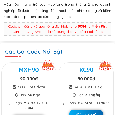
Hãy hòa mạng trả sau Mobifone trong tháng 2 cho doanh
nghiệp để được nhận tặng điện thoại miễn phí sử dụng và kiểm
soát tốt chi phí liên lạc của công ty nhé!
Cước phí đăng ký qua tổng đài Mobifone
9084
là
Miễn Phí
,
Cảm ơn Quý Khách đã sử dụng dịch vụ của Mobifone
Các Gói Cước Nổi Bật
MXH90
KC90
90.000đ
90.000đ
DATA:
Free data
DATA:
30GB + Gọi
Hạn:
30 ngày
Hạn:
30 ngày
Soạn:
MO MXH90
Gửi
Soạn:
MO KC90
Gửi
9084
9084
Đăng Ký