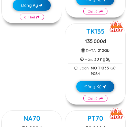
Đăng Ký
Chi tiết
Chi tiết
TK135
135.000đ
DATA:
210Gb
Hạn:
30 ngày
Soạn:
MO TK135
Gửi
9084
Đăng Ký
Chi tiết
NA70
PT70