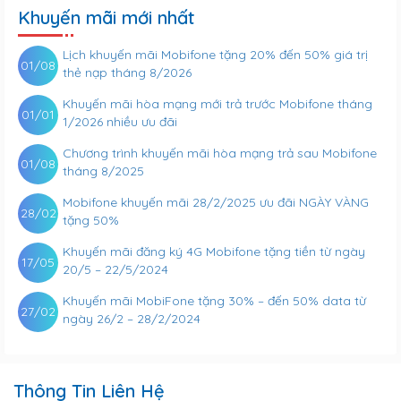
Khuyến mãi mới nhất
Lịch khuyến mãi Mobifone tặng 20% đến 50% giá trị
01/08
thẻ nạp tháng 8/2026
Khuyến mãi hòa mạng mới trả trước Mobifone tháng
01/01
1/2026 nhiều ưu đãi
Chương trình khuyến mãi hòa mạng trả sau Mobifone
01/08
tháng 8/2025
Mobifone khuyến mãi 28/2/2025 ưu đãi NGÀY VÀNG
28/02
tặng 50%
Khuyến mãi đăng ký 4G Mobifone tặng tiền từ ngày
17/05
20/5 – 22/5/2024
Khuyến mãi MobiFone tặng 30% – đến 50% data từ
27/02
ngày 26/2 – 28/2/2024
Thông Tin Liên Hệ