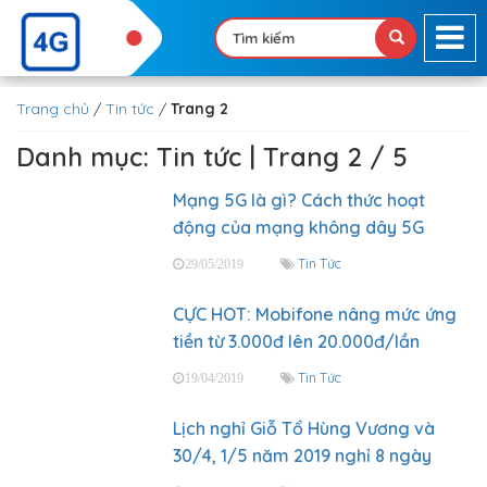
Trang chủ
/
Tin tức
/
Trang 2
Danh mục: Tin tức | Trang 2 / 5
Mạng 5G là gì? Cách thức hoạt
động của mạng không dây 5G
Tin Tức
29/05/2019
CỰC HOT: Mobifone nâng mức ứng
tiền từ 3.000đ lên 20.000đ/lần
Tin Tức
19/04/2019
Lịch nghỉ Giỗ Tổ Hùng Vương và
30/4, 1/5 năm 2019 nghỉ 8 ngày