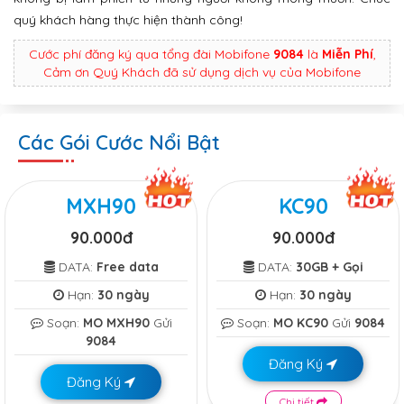
quý khách hàng thực hiện thành công!
Cước phí đăng ký qua tổng đài Mobifone
9084
là
Miễn Phí
,
Cảm ơn Quý Khách đã sử dụng dịch vụ của Mobifone
Các Gói Cước Nổi Bật
MXH90
KC90
90.000đ
90.000đ
DATA:
Free data
DATA:
30GB + Gọi
Hạn:
30 ngày
Hạn:
30 ngày
Soạn:
MO MXH90
Gửi
Soạn:
MO KC90
Gửi
9084
9084
Đăng Ký
Đăng Ký
Chi tiết