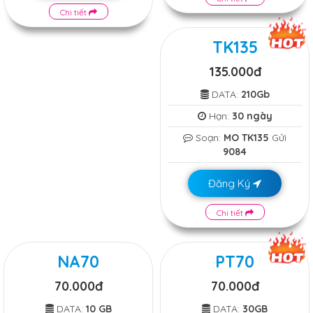
Chi tiết
TK135
135.000đ
DATA:
210Gb
Hạn:
30 ngày
Soạn:
MO TK135
Gửi
9084
Đăng Ký
Chi tiết
NA70
PT70
70.000đ
70.000đ
DATA:
10 GB
DATA:
30GB