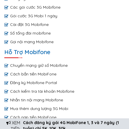
Các gói cước 3G Mobifone
Gói cước 3G Mobi 1 ngày
Cài đặt 3G Mobifone
Số tổng đài mobifone
Gọi nội mạng Mobifone
Hỗ Trợ Mobifone
Chuyển mạng giữ số Mobifone
Cách bắn tiền MobiFone
Đăng ký Mobifone Portal
Cách kiểm tra tài khoản Mobifone
Nhắn tin nội mạng Mobifone
Mua thêm dung lượng 3G Mobi
Cách nạp tiền MobiFone
XEM
Cách đăng ký gói 4G MobiFone 1, 3 và 7 ngày (1
Copyright © 2019 by Mobifone.net.vn
tuần) chỉ 5K, 10K, 30k
TIẾP: