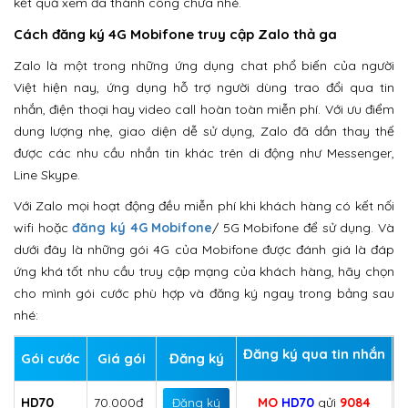
kết quả xem đã thành công chưa nhé.
Cách đăng ký 4G Mobifone truy cập Zalo thả ga
Zalo là một trong những ứng dụng chat phổ biến của người
Việt hiện nay, ứng dụng hỗ trợ người dùng trao đổi qua tin
nhắn, điện thoại hay video call hoàn toàn miễn phí. Với ưu điểm
dung lượng nhẹ, giao diện dễ sử dụng, Zalo đã dần thay thế
được các nhu cầu nhắn tin khác trên di động như Messenger,
Line Skype.
Với Zalo mọi hoạt động đều miễn phí khi khách hàng có kết nối
wifi hoặc
đăng ký 4G Mobifone
/ 5G Mobifone để sử dụng. Và
dưới đây là những gói 4G của Mobifone được đánh giá là đáp
ứng khá tốt nhu cầu truy cập mạng của khách hàng, hãy chọn
cho mình gói cước phù hợp và đăng ký ngay trong bảng sau
nhé:
Đăng ký qua tin nhắn
Gói cước
Giá gói
Đăng ký
HD70
70.000đ
MO
HD70
gửi
9084
Đăng ký