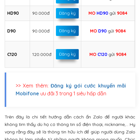
HD90
90.000đ
MO
HD90
gửi
9084
Đăng ký
D90
90.000đ
Đăng ký
MO
D90
gửi
9084
C120
120.000đ
Đăng ký
MO
C120
gửi
9084
>> Xem thêm:
Đăng ký gói cước khuyến mãi
Mobifone
ưu đãi 3 trong 1 siêu hấp dẫn
Trên đây là chi tiết hướng dẫn cách ẩn Zalo để người khác
không tìm thấy dù họ có thông tin số điện thoại, nickname,… Hy
vọng rằng đây sẽ là thông tin hữu ích để giúp người dùng Zalo
không bị làm phiền từ những người không mong muốn. Chúc