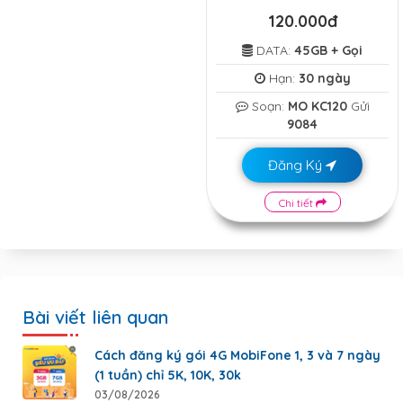
120.000đ
DATA:
45GB + Gọi
Hạn:
30 ngày
Soạn:
MO KC120
Gửi
9084
Đăng Ký
Chi tiết
Bài viết liên quan
Cách đăng ký gói 4G MobiFone 1, 3 và 7 ngày
(1 tuần) chỉ 5K, 10K, 30k
03/08/2026