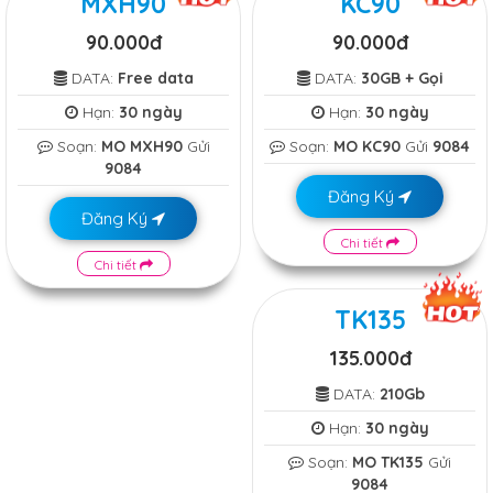
MXH90
KC90
90.000đ
90.000đ
DATA:
Free data
DATA:
30GB + Gọi
Hạn:
30 ngày
Hạn:
30 ngày
Soạn:
MO MXH90
Gửi
Soạn:
MO KC90
Gửi
9084
9084
Đăng Ký
Đăng Ký
Chi tiết
Chi tiết
TK135
135.000đ
DATA:
210Gb
Hạn:
30 ngày
Soạn:
MO TK135
Gửi
9084