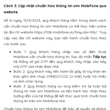
Cách 3: Cập nhật chuẩn hóa thông tin sim Mobifone qua
website
Kể từ ngày 15/3/2023, quý khách hàng nằm trong danh sách
cần chuẩn hóa thông tin sim Mobifone có thể thực hiện online
tại địa chỉ website https://tttb.mobifone.vn/thay-doi-tttb/. Truy
cập vào địa chỉ website này, bạn tiến hành chuẩn hóa theo
các bước sau:
Bước 1: Quý khách hàng nhập vào số điện thoại
Mobifone cần chuẩn hóa thông tin. Sau đó nhấn
Tiếp tục
hệ thống sẽ gửi OTP đến quý khách, hãy nhập vào dãy
mã OTP vừa nhận được nhé.
Bước 2: Quý khách hãy tiến hành tải giấy tờ tùy thân lên
bao gồm ảnh chụp CMND/CCCD (2 mặt) hoặc hộ chiếu
và ảnh chân dung.
Bước 3: Quý khách hàng vui lòng kiểm tra lại toàn bộ
thông tin trên sim Mobifone và tiến hành Xác nhận theo
hướng dẫn của hệ thống để kết thúc quá trình chuẩn hóa
thông tin trên sim Mobifone nhé.
Chuẩn hóa thông tin sim Mobifone để bảo vệ quyền lợi khách