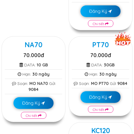
Đăng Ký
Chi tiết
NA70
PT70
70.000đ
70.000đ
DATA:
10 GB
DATA:
30GB
Hạn:
30 ngày
Hạn:
30 ngày
Soạn:
MO NA70
Gửi
Soạn:
MO PT70
Gửi
9084
9084
Đăng Ký
Đăng Ký
Chi tiết
Chi tiết
KC120