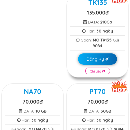
TK135
135.000đ
DATA:
210Gb
Hạn:
30 ngày
Soạn:
MO TK135
Gửi
9084
Đăng Ký
Chi tiết
NA70
PT70
70.000đ
70.000đ
DATA:
10 GB
DATA:
30GB
Hạn:
30 ngày
Hạn:
30 ngày
Soạn:
MO NA70
Gửi
Soạn:
MO PT70
Gửi
9084