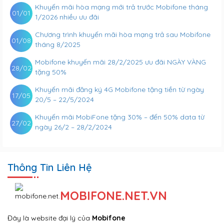
Khuyến mãi hòa mạng mới trả trước Mobifone tháng
01/01
1/2026 nhiều ưu đãi
Chương trình khuyến mãi hòa mạng trả sau Mobifone
01/08
tháng 8/2025
Mobifone khuyến mãi 28/2/2025 ưu đãi NGÀY VÀNG
28/02
tặng 50%
Khuyến mãi đăng ký 4G Mobifone tặng tiền từ ngày
17/05
20/5 – 22/5/2024
Khuyến mãi MobiFone tặng 30% – đến 50% data từ
27/02
ngày 26/2 – 28/2/2024
Thông Tin Liên Hệ
MOBIFONE.NET.VN
Đây là website đại lý của
Mobifone