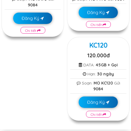
9084
Đăng Ký
Đăng Ký
Chi tiết
Chi tiết
KC120
120.000đ
DATA:
45GB + Gọi
Hạn:
30 ngày
Soạn:
MO KC120
Gửi
9084
Đăng Ký
Chi tiết