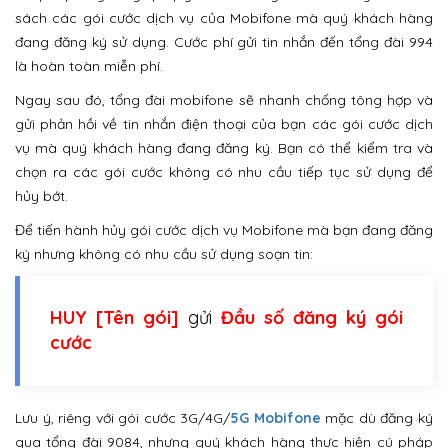
sách các gói cước dịch vụ của Mobifone mà quý khách hàng
đang đăng ký sử dụng. Cước phí gửi tin nhắn đến tổng đài 994
là hoàn toàn miễn phí.
Ngay sau đó, tổng đài mobifone sẽ nhanh chống tông hợp và
gửi phản hồi về tin nhắn điện thoại của bạn các gói cước dịch
vụ mà quý khách hàng đang đăng ký. Bạn có thể kiểm tra và
chọn ra các gói cước không có nhu cầu tiếp tục sử dụng để
hủy bớt.
Để tiến hành hủy gói cước dịch vụ Mobifone mà bạn đang đăng
ký nhưng không có nhu cầu sử dụng soạn tin:
HUY [Tên gói]
gửi
Đầu số đăng ký gói
cước
Lưu ý, riêng với gói cước 3G/4G/
5G Mobifone
mặc dù đăng ký
qua tổng đài 9084, nhưng quý khách hàng thực hiện cú pháp