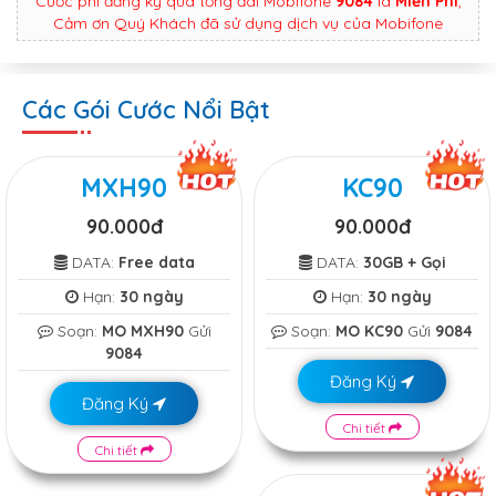
Cước phí đăng ký qua tổng đài Mobifone
9084
là
Miễn Phí
,
Cảm ơn Quý Khách đã sử dụng dịch vụ của Mobifone
Các Gói Cước Nổi Bật
MXH90
KC90
90.000đ
90.000đ
DATA:
Free data
DATA:
30GB + Gọi
Hạn:
30 ngày
Hạn:
30 ngày
Soạn:
MO MXH90
Gửi
Soạn:
MO KC90
Gửi
9084
9084
Đăng Ký
Đăng Ký
Chi tiết
Chi tiết