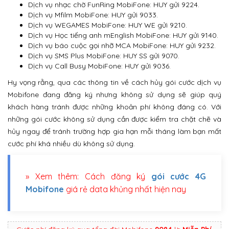
Dịch vụ nhạc chờ FunRing MobiFone: HUY gửi 9224.
Dịch vụ Mfilm MobiFone: HUY gửi 9033.
Dịch vụ WEGAMES MobiFone: HUY WE gửi 9210.
Dịch vụ Học tiếng anh mEnglish MobiFone: HUY gửi 9140.
Dịch vụ báo cuộc gọi nhỡ MCA MobiFone: HUY gửi 9232.
Dịch vụ SMS Plus MobiFone: HUY SS gửi 9070.
Dịch vụ Call Busy MobiFone: HUY gửi 9036.
Hy vọng rằng, qua các thông tin về cách hủy gói cước dịch vụ
Mobifone đang đăng ký nhưng không sử dụng sẽ giúp quý
khách hàng tránh được những khoản phí không đáng có. Với
những gói cước không sử dụng cần được kiểm tra chặt chẽ và
hủy ngay để tránh trường hợp gia hạn mỗi tháng làm bạn mất
cước phí khá nhiều dù không sử dụng.
» Xem thêm: Cách đăng ký
gói cước 4G
Mobifone
giá rẻ data khủng nhất hiện nay