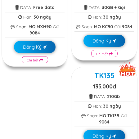
DATA:
Free data
DATA:
30GB + Gọi
Hạn:
30 ngày
Hạn:
30 ngày
Soạn:
MO MXH90
Gửi
Soạn:
MO KC90
Gửi
9084
9084
Đăng Ký
Đăng Ký
Chi tiết
Chi tiết
TK135
135.000đ
DATA:
210Gb
Hạn:
30 ngày
Soạn:
MO TK135
Gửi
9084
Đăng Ký