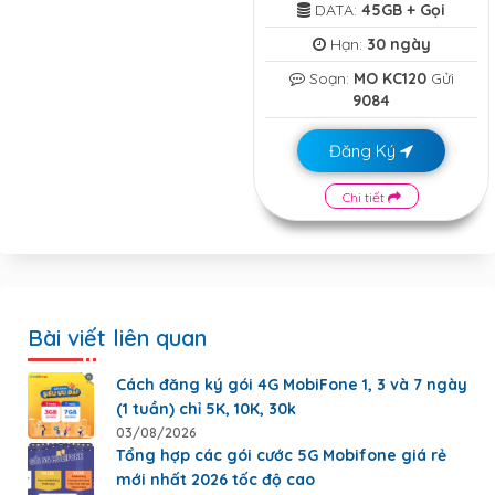
DATA:
45GB + Gọi
Hạn:
30 ngày
Soạn:
MO KC120
Gửi
9084
Đăng Ký
Chi tiết
Bài viết liên quan
Cách đăng ký gói 4G MobiFone 1, 3 và 7 ngày
(1 tuần) chỉ 5K, 10K, 30k
03/08/2026
Tổng hợp các gói cước 5G Mobifone giá rẻ
mới nhất 2026 tốc độ cao