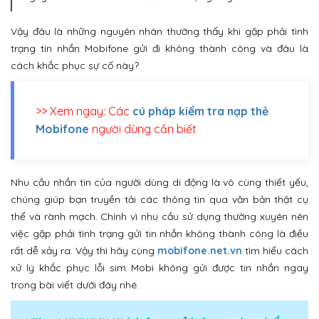
Vậy đâu là những nguyên nhân thường thấy khi gặp phải tình
trạng tin nhắn Mobifone gửi đi không thành công và đâu là
cách khắc phục sự cố này?
>> Xem ngay: Các
cú pháp kiểm tra nạp thẻ
Mobifone
người dùng cần biết
Nhu cầu nhắn tin của người dùng di động là vô cùng thiết yếu,
chúng giúp bạn truyền tải các thông tin qua văn bản thật cụ
thể và rành mạch. Chính vì nhu cầu sử dụng thường xuyên nên
việc gặp phải tình trạng gửi tin nhắn không thành công là điều
rất dễ xảy ra. Vậy thì hãy cùng
mobifone.net.vn
tìm hiểu cách
xử lý khắc phục lỗi sim Mobi không gửi được tin nhắn ngay
trong bài viết dưới đây nhé.