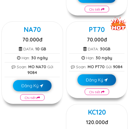
Chi tiết
NA70
PT70
70.000đ
70.000đ
DATA:
10 GB
DATA:
30GB
Hạn:
30 ngày
Hạn:
30 ngày
Soạn:
MO NA70
Gửi
Soạn:
MO PT70
Gửi
9084
9084
Đăng Ký
Đăng Ký
Chi tiết
Chi tiết
KC120
120.000đ