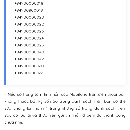
+84900000018
+84900800019
+84900000020
+84900000022
+84900000023
+84900000024
+84900000025
+84900000040
+84900000042
+84900000060
+84900000066
– Nếu số trung tâm tin nhắn của Mobifone trên điện thoại bạn
không thuộc bất kỳ số nào trong danh sách trên, bạn có thể
sửa chúng lại thành 1 trong những số trong danh sách trên.
Sau đó lưu lại và thực hiện gửi tin nhắn đi xem đã thành công
chưa nhé.