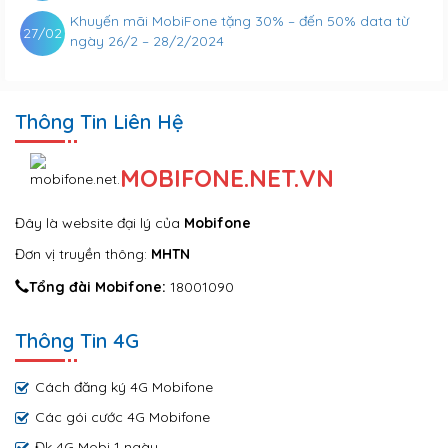
Khuyến mãi MobiFone tặng 30% – đến 50% data từ
27/02
ngày 26/2 – 28/2/2024
Thông Tin Liên Hệ
MOBIFONE.NET.VN
Đây là website đại lý của
Mobifone
Đơn vị truyền thông:
MHTN
Tổng đài Mobifone:
18001090
Thông Tin 4G
Cách đăng ký 4G Mobifone
Các gói cước 4G Mobifone
Đk 4G Mobi 1 ngày