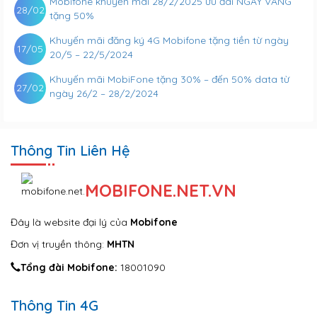
Mobifone khuyến mãi 28/2/2025 ưu đãi NGÀY VÀNG
28/02
tặng 50%
Khuyến mãi đăng ký 4G Mobifone tặng tiền từ ngày
17/05
20/5 – 22/5/2024
Khuyến mãi MobiFone tặng 30% – đến 50% data từ
27/02
ngày 26/2 – 28/2/2024
Thông Tin Liên Hệ
MOBIFONE.NET.VN
Đây là website đại lý của
Mobifone
Đơn vị truyền thông:
MHTN
Tổng đài Mobifone:
18001090
Thông Tin 4G