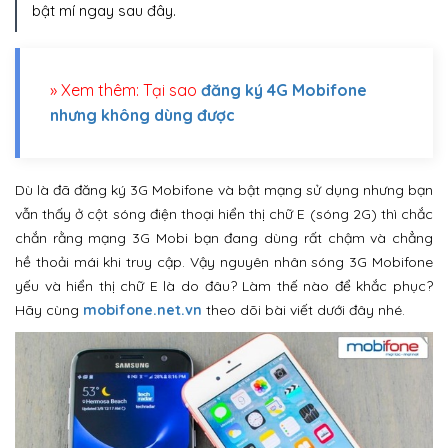
bật mí ngay sau đây.
» Xem thêm: Tại sao
đăng ký 4G Mobifone
nhưng không dùng được
Dù là đã đăng ký 3G Mobifone và bật mạng sử dụng nhưng bạn
vẫn thấy ở cột sóng điện thoại hiển thị chữ E (sóng 2G) thì chắc
chắn rằng mạng 3G Mobi bạn đang dùng rất chậm và chẳng
hề thoải mái khi truy cập. Vậy nguyên nhân sóng 3G Mobifone
yếu và hiển thị chữ E là do đâu? Làm thế nào để khắc phục?
Hãy cùng
mobifone.net.vn
theo dõi bài viết dưới đây nhé.