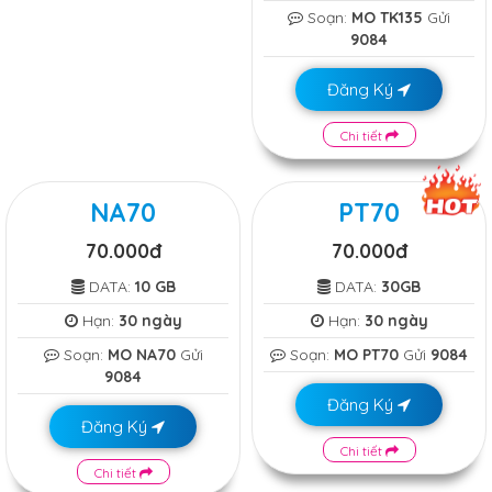
Soạn:
MO TK135
Gửi
9084
Đăng Ký
Chi tiết
NA70
PT70
70.000đ
70.000đ
DATA:
10 GB
DATA:
30GB
Hạn:
30 ngày
Hạn:
30 ngày
Soạn:
MO NA70
Gửi
Soạn:
MO PT70
Gửi
9084
9084
Đăng Ký
Đăng Ký
Chi tiết
Chi tiết