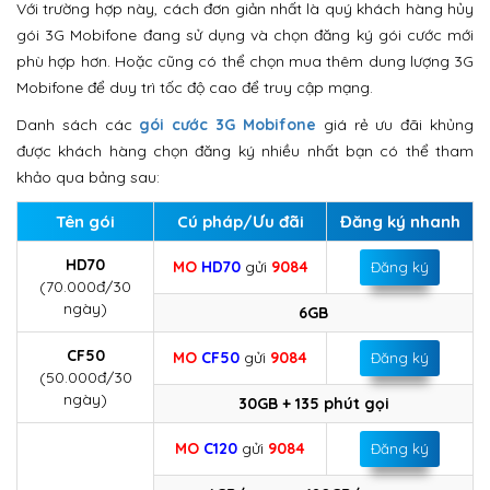
Với trường hợp này, cách đơn giản nhất là quý khách hàng hủy
gói 3G Mobifone đang sử dụng và chọn đăng ký gói cước mới
phù hợp hơn. Hoặc cũng có thể chọn mua thêm dung lượng 3G
Mobifone để duy trì tốc độ cao để truy cập mạng.
Danh sách các
gói cước 3G Mobifone
giá rẻ ưu đãi khủng
được khách hàng chọn đăng ký nhiều nhất bạn có thể tham
khảo qua bảng sau:
Tên gói
Cú pháp/Ưu đãi
Đăng ký nhanh
HD70
MO
HD70
gửi
9084
Đăng ký
(70.000đ/30
ngày)
6GB
CF50
MO
CF50
gửi
9084
Đăng ký
(50.000đ/30
ngày)
30GB + 135 phút gọi
MO
C120
gửi
9084
Đăng ký