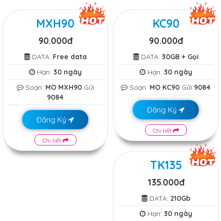
MXH90
KC90
90.000đ
90.000đ
DATA:
Free data
DATA:
30GB + Gọi
Hạn:
30 ngày
Hạn:
30 ngày
Soạn:
MO MXH90
Gửi
Soạn:
MO KC90
Gửi
9084
9084
Đăng Ký
Đăng Ký
Chi tiết
Chi tiết
TK135
135.000đ
DATA:
210Gb
Hạn:
30 ngày