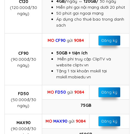
4GB/
ngày
⇔ 120GB/
30 ngày
C120
Miễn phí gọi nội mạng dưới 20 phút
(120.000đ/30
50 phút gọi ngoại mạng
ngày)
Áp dụng cho thuê bao trong danh
sách
MO
CF90
gửi
9084
Đăng ký
50GB + tiện ích
CF90
Miễn phí truy cập ClipTV và
(90.000đ/30
website cliptv.vn
ngày)
Tặng 1 tài khoản mskill tại
mskill.mobiedu.vn
MO
FD50
gửi
9084
Đăng ký
FD50
(50.000đ/30
75GB
ngày)
MO
MAX90
gửi
9084
Đăng ký
MAX90
(90.000đ/30