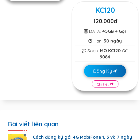
KC120
120.000đ
DATA:
45GB + Gọi
Hạn:
30 ngày
Soạn:
MO KC120
Gửi
9084
Đăng Ký
Chi tiết
Bài viết liên quan
Cách đăng ký gói 4G MobiFone 1, 3 và 7 ngày