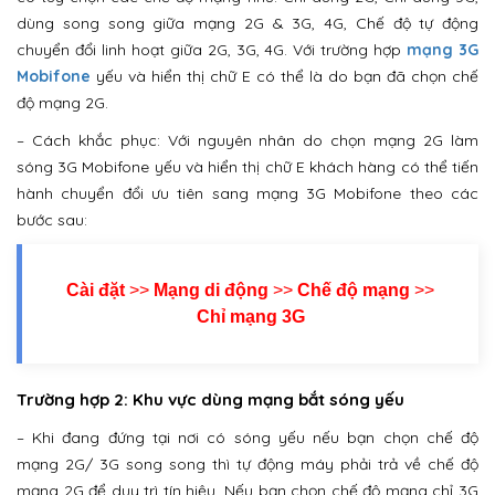
dùng song song giữa mạng 2G & 3G, 4G, Chế độ tự động
chuyển đổi linh hoạt giữa 2G, 3G, 4G. Với trường hợp
mạng 3G
Mobifone
yếu và hiển thị chữ E có thể là do bạn đã chọn chế
độ mạng 2G.
– Cách khắc phục: Với nguyên nhân do chọn mạng 2G làm
sóng 3G Mobifone yếu và hiển thị chữ E khách hàng có thể tiến
hành chuyển đổi ưu tiên sang mạng 3G Mobifone theo các
bước sau:
Cài đặt
>>
Mạng di động
>>
Chế độ mạng
>>
Chỉ mạng 3G
Trường hợp 2: Khu vực dùng mạng bắt sóng yếu
– Khi đang đứng tại nơi có sóng yếu nếu bạn chọn chế độ
mạng 2G/ 3G song song thì tự động máy phải trả về chế độ
mạng 2G để duy trì tín hiệu. Nếu bạn chọn chế độ mạng chỉ 3G