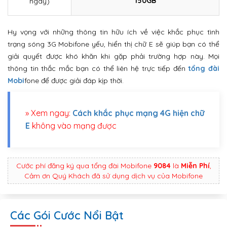
150GB
ngày)
Hy vọng với những thông tin hữu ích về việc khắc phục tình
trạng sóng 3G Mobifone yếu, hiển thị chữ E sẽ giúp bạn có thể
giải quyết được khó khăn khi gặp phải trường hợp này. Mọi
thông tin thắc mắc bạn có thể liên hệ trực tiếp đến
tổng đài
Mobi
fone để được giải đáp kịp thời.
» Xem ngay:
Cách khắc phục mạng 4G hiện chữ
E
không vào mạng được
Cước phí đăng ký qua tổng đài Mobifone
9084
là
Miễn Phí
,
Cảm ơn Quý Khách đã sử dụng dịch vụ của Mobifone
Các Gói Cước Nổi Bật