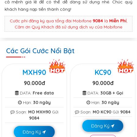
cả mệnh giá lẻ để có thể dễ dàng sử dụng nhé. Chúc quý
khách hàng nạp tiền thành công!
Cước phí đăng ký qua tổng đài Mobifone
9084
là
Miễn Phí
,
Cảm ơn Quý Khách đã sử dụng dịch vụ của Mobifone
Các Gói Cước Nổi Bật
MXH90
KC90
90.000đ
90.000đ
DATA:
Free data
DATA:
30GB + Gọi
Hạn:
30 ngày
Hạn:
30 ngày
Soạn:
MO MXH90
Gửi
Soạn:
MO KC90
Gửi
9084
9084
Đăng Ký
Đăng Ký