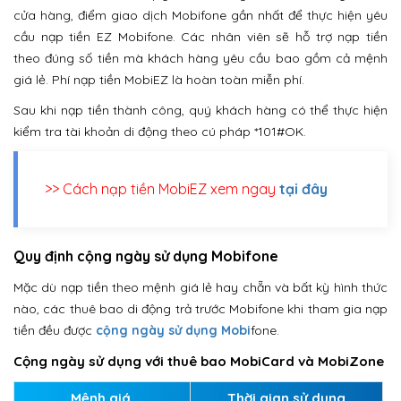
cửa hàng, điểm giao dịch Mobifone gần nhất để thực hiện yêu
cầu nạp tiền EZ Mobifone. Các nhân viên sẽ hỗ trợ nạp tiền
theo đúng số tiền mà khách hàng yêu cầu bao gồm cả mệnh
giá lẻ. Phí nạp tiền MobiEZ là hoàn toàn miễn phí.
Sau khi nạp tiền thành công, quý khách hàng có thể thực hiện
kiểm tra tài khoản di động theo cú pháp *101#OK.
>> Cách nạp tiền MobiEZ xem ngay
tại đây
Quy định cộng ngày sử dụng Mobifone
Mặc dù nạp tiền theo mệnh giá lẻ hay chẵn và bất kỳ hình thức
nào, các thuê bao di động trả trước Mobifone khi tham gia nạp
tiền đều được
cộng ngày sử dụng Mobi
fone.
Cộng ngày sử dụng với thuê bao MobiCard và MobiZone
Mệnh giá
Thời gian sử dụng