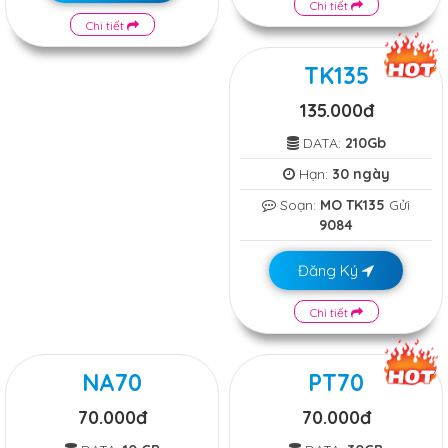
Chi tiết
Chi tiết
TK135
135.000đ
DATA:
210Gb
Hạn:
30 ngày
Soạn:
MO TK135
Gửi
9084
Đăng Ký
Chi tiết
NA70
PT70
70.000đ
70.000đ