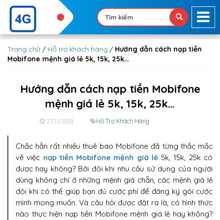
Trang chủ
/
Hỗ trợ khách hàng
/
Hướng dẫn cách nạp tiền
Mobifone mệnh giá lẻ 5k, 15k, 25k…
Hướng dẫn cách nạp tiền Mobifone
mệnh giá lẻ 5k, 15k, 25k…
Hỗ Trợ Khách Hàng
27/11/2020
Chắc hẳn rất nhiều thuê bao Mobifone đã từng thắc mắc
về việc
nạp tiền Mobifone mệnh giá lẻ
5k, 15k, 25k có
được hay không? Bởi đôi khi nhu cầu sử dụng của người
dùng không chỉ ở những mệnh giá chẵn, các mệnh giá lẻ
đôi khi có thể giúp bạn đủ cước phí để đăng ký gói cước
mình mong muốn. Và câu hỏi được đặt ra là, có hình thức
nào thực hiện nạp tiền Mobifone mệnh giá lẻ hay không?