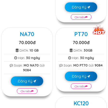
Đăng Ký
Chi tiết
NA70
PT70
70.000đ
70.000đ
DATA:
10 GB
DATA:
30GB
Hạn:
30 ngày
Hạn:
30 ngày
Soạn:
MO NA70
Gửi
Soạn:
MO PT70
Gửi
9084
9084
Đăng Ký
Đăng Ký
Chi tiết
Chi tiết
KC120