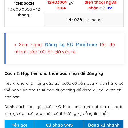
12HD300N
gửi
điện thoại người
12HD300N
9084
nhận
gửi
999
(3.000.000đ – 12
tháng)
1.440GB
/ 12 tháng
» Xem ngay:
Đăng ký 5G Mobifone
tốc độ
nhanh gấp 100 lần giá siêu rẻ
Cách 2: Nạp tiền cho thuê bao nhận để đăng ký
Nếu không chọn tặng các gói cước cơ bản, quý khách hàng có
thể nạp tiền cho thuê bao được tặng để đăng ký gói cước phù
hợp hơn.
Danh sách các gói cước 4G Mobifone trọn gói giá rẻ, data
khủng các thuê bao nhận có thể đăng ký bằng tin nhắn:
Tên gói
Cú pháp SMS
Đăng ký nhanh