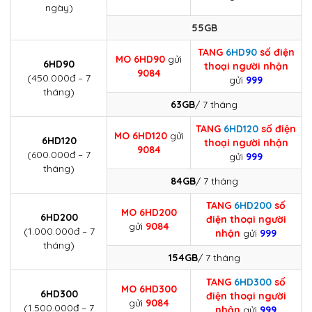
ngày)
55GB
TANG
6HD90
số điện
MO
6HD90
gửi
6HD90
thoại người nhận
9084
(450.000đ – 7
gửi
999
tháng)
63GB
/ 7 tháng
TANG
6HD120
số điện
MO
6HD120
gửi
6HD120
thoại người nhận
9084
(600.000đ – 7
gửi
999
tháng)
84GB
/ 7 tháng
TANG
6HD200
số
MO
6HD200
6HD200
điện thoại người
gửi
9084
(1.000.000đ – 7
nhận
gửi
999
tháng)
154GB
/ 7 tháng
TANG
6HD300
số
MO
6HD300
6HD300
điện thoại người
gửi
9084
(1.500.000đ – 7
nhận
gửi
999