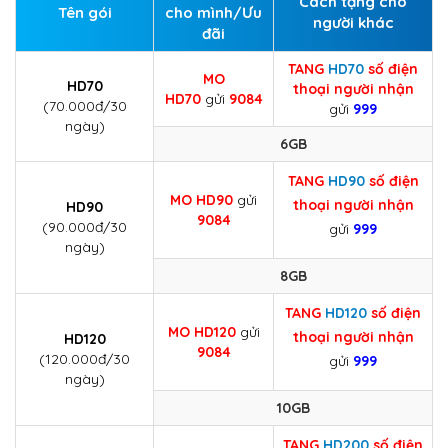
Cách tặng cho
Tên gói
cho mình/Ưu
người khác
đãi
TANG
HD70
số điện
MO
HD70
thoại người nhận
HD70
gửi
9084
(70.000đ/30
gửi
999
ngày)
6GB
TANG
HD90
số điện
MO
HD90
gửi
thoại người nhận
HD90
9084
(90.000đ/30
gửi
999
ngày)
8GB
TANG
HD120
số điện
MO
HD120
gửi
thoại người nhận
HD120
9084
(120.000đ/30
gửi
999
ngày)
10GB
TANG
HD200
số điện