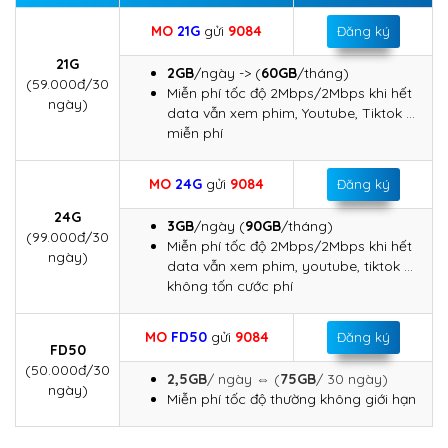
MO
21G
gửi
9084
Đăng ký
21G
2GB
/ngày -> (
60GB
/tháng)
(59.000đ/30
Miễn phí tốc độ 2Mbps/2Mbps khi hết
ngày)
data vẫn xem phim, Youtube, Tiktok …
miễn phí
MO
24G
gửi
9084
Đăng ký
24G
3GB
/ngày (
90GB
/tháng)
(99.000đ/30
Miễn phí tốc độ 2Mbps/2Mbps khi hết
ngày)
data vẫn xem phim, youtube, tiktok …
không tốn cước phí
MO
FD50
gửi
9084
Đăng ký
FD50
(50.000đ/30
2,5GB
/ ngày ⇔ (
75GB
/ 30 ngày)
ngày)
Miễn phí tốc độ thường không giới hạn