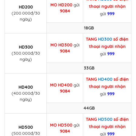
MO
HD200
gửi
thoại người nhận
HD200
9084
(200.000đ/30
gửi
999
ngày)
18GB
TANG
HD300
số điện
MO
HD300
gửi
thoại người nhận
HD300
9084
(300.000đ/30
gửi
999
ngày)
33GB
TANG
HD400
số điện
MO
HD400
gửi
thoại người nhận
HD400
9084
(400.000đ/30
gửi
999
ngày)
44GB
TANG
HD500
số điện
MO
HD500
gửi
thoại người nhận
HD500
9084
(500.000đ/30
gửi
999