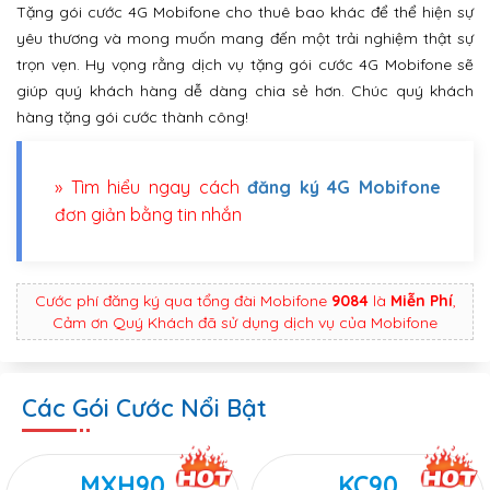
Tặng gói cước 4G Mobifone cho thuê bao khác để thể hiện sự
yêu thương và mong muốn mang đến một trải nghiệm thật sự
trọn vẹn. Hy vọng rằng dịch vụ tặng gói cước 4G Mobifone sẽ
giúp quý khách hàng dễ dàng chia sẻ hơn. Chúc quý khách
hàng tặng gói cước thành công!
» Tìm hiểu ngay cách
đăng ký 4G Mobifone
đơn giản bằng tin nhắn
Cước phí đăng ký qua tổng đài Mobifone
9084
là
Miễn Phí
,
Cảm ơn Quý Khách đã sử dụng dịch vụ của Mobifone
Các Gói Cước Nổi Bật
MXH90
KC90