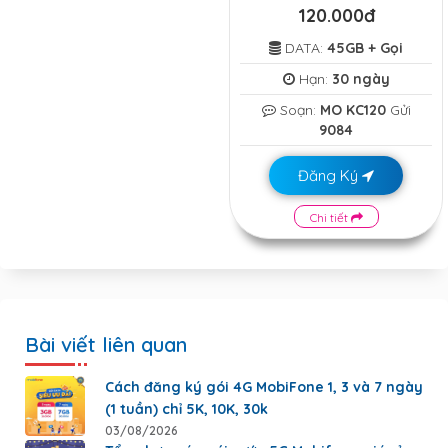
120.000đ
DATA:
45GB + Gọi
Hạn:
30 ngày
Soạn:
MO KC120
Gửi
9084
Đăng Ký
Chi tiết
Bài viết liên quan
Cách đăng ký gói 4G MobiFone 1, 3 và 7 ngày
(1 tuần) chỉ 5K, 10K, 30k
03/08/2026