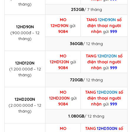
tháng)
252GB
/ 7 tháng
MO
TANG
12HD90N
số
12HD90N
gửi
điện thoại người
12HD90N
9084
nhận
gửi
999
(900.000đ – 12
tháng)
360GB
/ 12 tháng
MO
TANG
12HD120N
số
12HD120N
gửi
điện thoại người
12HD120N
9084
nhận
gửi
999
(1.200.000đ – 12
tháng)
720GB
/ 12 tháng
MO
TANG
12HD200N
số
12HD200N
gửi
điện thoại người
12HD200N
9084
nhận
gửi
999
(2.000.000đ – 12
tháng)
1.080GB
/ 12 tháng
MO
TANG
12HD300N
số