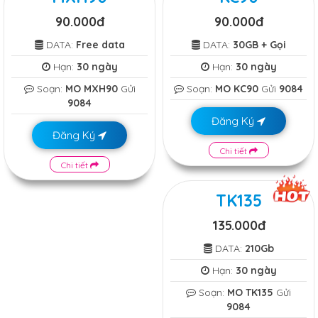
90.000đ
90.000đ
DATA:
Free data
DATA:
30GB + Gọi
Hạn:
30 ngày
Hạn:
30 ngày
Soạn:
MO MXH90
Gửi
Soạn:
MO KC90
Gửi
9084
9084
Đăng Ký
Đăng Ký
Chi tiết
Chi tiết
TK135
135.000đ
DATA:
210Gb
Hạn:
30 ngày
Soạn:
MO TK135
Gửi
9084