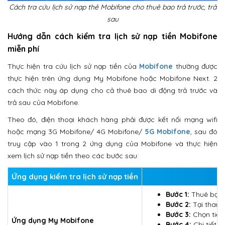
Cách tra cứu lịch sử nạp thẻ Mobifone cho thuê bao trả trước, trả
sau
Hướng dẫn cách kiểm tra lịch sử nạp tiền Mobifone
miễn phí
Thực hiện tra cứu lịch sử nạp tiền của
Mobifone
thường được
thực hiện trên ứng dụng My Mobifone hoặc Mobifone Next. 2
cách thức này áp dụng cho cả thuê bao di động trả trước và
trả sau của Mobifone.
Theo đó, điện thoại khách hàng phải được kết nối mạng wifi
hoặc mạng 3G Mobifone/ 4G Mobifone/
5G Mobifone
, sau đó
truy cập vào 1 trong 2 ứng dụng của Mobifone và thực hiện
xem lịch sử nạp tiền theo các bước sau:
Ứng dụng kiểm tra lịch sử nạp tiền
Bước 1:
Thuê bạn 
Bước 2:
Tại thanh
Bước 3:
Chọn tiế
Ứng dụng My Mobifone
Bước 4:
Chi tiết c