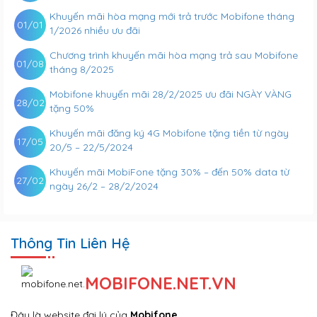
Khuyến mãi hòa mạng mới trả trước Mobifone tháng
01/01
1/2026 nhiều ưu đãi
Chương trình khuyến mãi hòa mạng trả sau Mobifone
01/08
tháng 8/2025
Mobifone khuyến mãi 28/2/2025 ưu đãi NGÀY VÀNG
28/02
tặng 50%
Khuyến mãi đăng ký 4G Mobifone tặng tiền từ ngày
17/05
20/5 – 22/5/2024
Khuyến mãi MobiFone tặng 30% – đến 50% data từ
27/02
ngày 26/2 – 28/2/2024
Thông Tin Liên Hệ
MOBIFONE.NET.VN
Đây là website đại lý của
Mobifone