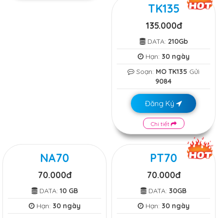
TK135
135.000đ
DATA:
210Gb
Hạn:
30 ngày
Soạn:
MO TK135
Gửi
9084
Đăng Ký
Chi tiết
NA70
PT70
70.000đ
70.000đ
DATA:
10 GB
DATA:
30GB
Hạn:
30 ngày
Hạn:
30 ngày