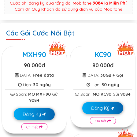
Cước phí đăng ký qua tổng đài Mobifone
9084
là
Miễn Phí
,
Cảm ơn Quý Khách đã sử dụng dịch vụ của Mobifone
Các Gói Cước Nổi Bật
MXH90
KC90
90.000đ
90.000đ
DATA:
Free data
DATA:
30GB + Gọi
Hạn:
30 ngày
Hạn:
30 ngày
Soạn:
MO MXH90
Gửi
Soạn:
MO KC90
Gửi
9084
9084
Đăng Ký
Đăng Ký
Chi tiết
Chi tiết