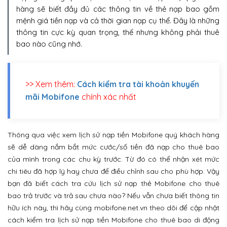
hàng sẽ biết đầy đủ các thông tin về thẻ nạp bao gồm
mệnh giá tiền nạp và cả thời gian nạp cụ thể. Đây là những
thông tin cực kỳ quan trọng, thế nhưng không phải thuê
bao nào cũng nhớ.
>> Xem thêm:
Cách kiểm tra tài khoản khuyến
mãi Mobifone
chính xác nhất
Thông qua việc xem lịch sử nạp tiền Mobifone quý khách hàng
sẽ dễ dàng nắm bắt mức cước/số tiền đã nạp cho thuê bao
của mình trong các chu kỳ trước. Từ đó có thể nhận xét mức
chi tiêu đã hợp lý hay chưa để điều chỉnh sau cho phù hợp. Vậy
bạn đã biết cách tra cứu lịch sử nạp thẻ Mobifone cho thuê
bao trả trước và trả sau chưa nào? Nếu vẫn chưa biết thông tin
hữu ích này, thì hãy cùng mobifone.net.vn theo dõi để cập nhật
cách kiểm tra lịch sử nạp tiền Mobifone cho thuê bao di động