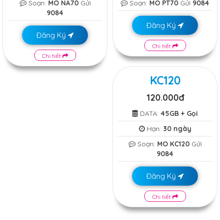
Soạn:
MO NA70
Gửi
Soạn:
MO PT70
Gửi
9084
9084
Đăng Ký
Đăng Ký
Chi tiết
Chi tiết
KC120
120.000đ
DATA:
45GB + Gọi
Hạn:
30 ngày
Soạn:
MO KC120
Gửi
9084
Đăng Ký
Chi tiết