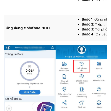
Bước 1:
Đăng nhập
Bước 2:
Tiếp the
Ứng dụng Mobifone NEXT
Bước 3:
Tại phần 
Bước 4:
Chi tiết t