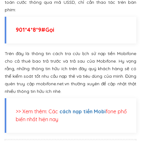
toán cước thông qua mã USSD, chỉ cần thao tác trên bàn
phím:
901*4*8*9#Gọi
Trên đây là thông tin cách tra cứu lịch sử nạp tiền Mobifone
cho cả thuê bao trả trước và trả sau của Mobifone. Hy vọng
rằng, những thông tin hữu ích trên đây quý khách hàng sẽ có
thể kiểm soát tốt nhu cầu nạp thẻ và tiêu dùng của mình. Đừng
quên truy cập mobifone.net.vn thường xuyên để cập nhật thật
nhiều thông tin hữu ích nhé.
>> Xem thêm: Các
cách nạp tiền Mobi
fone phổ
biến nhất hiện nay