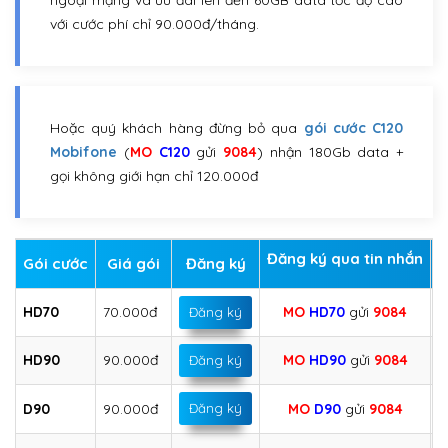
ngoại mạng và ưu đãi lên đến 60GB data tốc độ cao
với cước phí chỉ 90.000đ/tháng.
Hoặc quý khách hàng đừng bỏ qua
gói cước C120
Mobifone
(
MO
C120
gửi
9084
) nhận 180Gb data +
gọi không giới hạn chỉ 120.000đ
Đăng ký qua tin nhắn
Gói cước
Giá gói
Đăng ký
HD70
70.000đ
MO
HD70
gửi
9084
Đăng ký
HD90
90.000đ
MO
HD90
gửi
9084
Đăng ký
D90
90.000đ
Đăng ký
MO
D90
gửi
9084