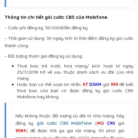
Thông tin chi tiết gói cước CB5 của Mobifone
– Cước phí đăng ký: 50.000đ/lần đăng ký.
– Thời gian sử dụng: 30 ngày tính từ thời điểm đăng ký gói cước
thành công.
– Đối tượng tham gia đăng ký sử dụng:
Thuê bao trả trước hòa mạng/ kích hoạt từ ngày
25/7/2018 trở về sau thuộc danh sách ưu đãi của nhà
mạng.
Hoặc bạn có thể soạn tin nhắn:
KT
DSKM
gửi
999
để biết
thuê bao của bạn có được đăng ký gói cước CB5
Mobifone hay không.
Nếu không thuộc đối tượng ưu đãi từ nhà mạng, hãy
đăng ký
gói cước C90 Mobifone
(
MO
C90
gửi
9084
) để được thả ga gọi nội mạng, 50 phút gọi