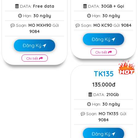
DATA:
Free data
DATA:
30GB + Gọi
Hạn:
30 ngày
Hạn:
30 ngày
Soạn:
MO MXH90
Gửi
Soạn:
MO KC90
Gửi
9084
9084
Đăng Ký
Đăng Ký
Chi tiết
Chi tiết
TK135
135.000đ
DATA:
210Gb
Hạn:
30 ngày
Soạn:
MO TK135
Gửi
9084
Đăng Ký