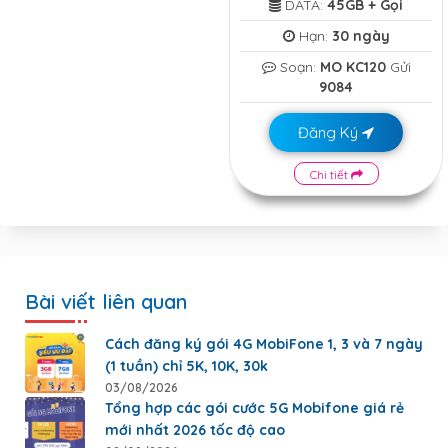
DATA:
45GB + Gọi
Hạn:
30 ngày
Soạn:
MO KC120
Gửi
9084
Đăng Ký
Chi tiết
Bài viết liên quan
Cách đăng ký gói 4G MobiFone 1, 3 và 7 ngày
(1 tuần) chỉ 5K, 10K, 30k
03/08/2026
Tổng hợp các gói cước 5G Mobifone giá rẻ
mới nhất 2026 tốc độ cao