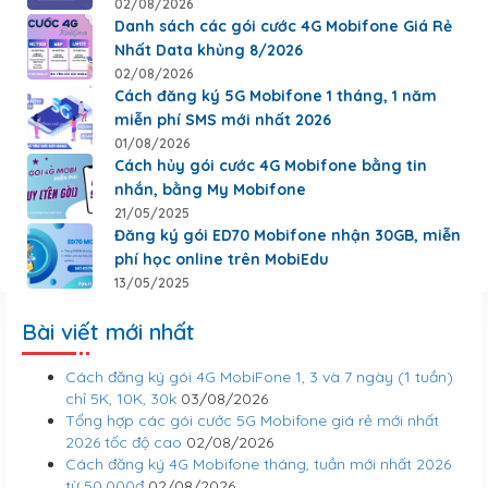
02/08/2026
Danh sách các gói cước 4G Mobifone Giá Rẻ
Nhất Data khủng 8/2026
02/08/2026
Cách đăng ký 5G Mobifone 1 tháng, 1 năm
miễn phí SMS mới nhất 2026
01/08/2026
Cách hủy gói cước 4G Mobifone bằng tin
nhắn, bằng My Mobifone
21/05/2025
Đăng ký gói ED70 Mobifone nhận 30GB, miễn
phí học online trên MobiEdu
13/05/2025
Bài viết mới nhất
Cách đăng ký gói 4G MobiFone 1, 3 và 7 ngày (1 tuần)
chỉ 5K, 10K, 30k
03/08/2026
Tổng hợp các gói cước 5G Mobifone giá rẻ mới nhất
2026 tốc độ cao
02/08/2026
Cách đăng ký 4G Mobifone tháng, tuần mới nhất 2026
từ 50.000đ
02/08/2026