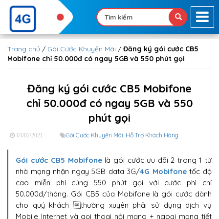
Trang chủ
/
Gói Cước Khuyến Mãi
/
Đăng ký gói cước CB5
Mobifone chỉ 50.000đ có ngay 5GB và 550 phút gọi
Đăng ký gói cước CB5 Mobifone
chỉ 50.000đ có ngay 5GB và 550
phút gọi
Gói Cước Khuyến Mãi
,
Hỗ Trợ Khách Hàng
03/02/2021
Gói cước CB5 Mobifone
là gói cước ưu đãi 2 trong 1 từ
nhà mạng nhận ngay 5GB data 3G/
4G Mobifone
tốc độ
cao miễn phí cùng 550 phút gọi với cước phì chỉ
50.000đ/tháng. Gói CB5 của Mobifone là gói cước dành
cho quý khách thường xuyên phải sử dụng dịch vụ
Mobile Internet và gọi thoại nội mạng + ngoại mạng tiết