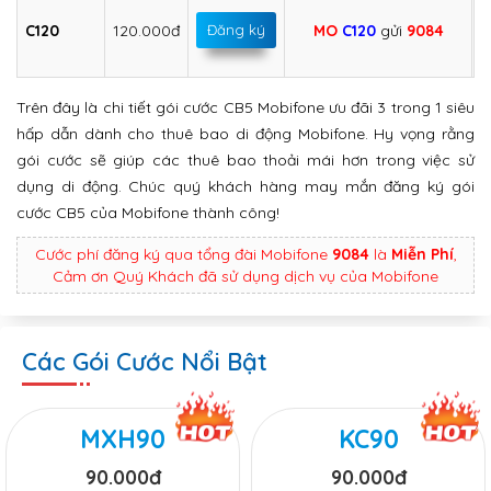
C120
120.000đ
Đăng ký
MO
C120
gửi
9084
Trên đây là chi tiết gói cước CB5 Mobifone ưu đãi 3 trong 1 siêu
hấp dẫn dành cho thuê bao di động Mobifone. Hy vọng rằng
gói cước sẽ giúp các thuê bao thoải mái hơn trong việc sử
dụng di động. Chúc quý khách hàng may mắn đăng ký gói
cước CB5 của Mobifone thành công!
Cước phí đăng ký qua tổng đài Mobifone
9084
là
Miễn Phí
,
Cảm ơn Quý Khách đã sử dụng dịch vụ của Mobifone
Các Gói Cước Nổi Bật
MXH90
KC90
90.000đ
90.000đ