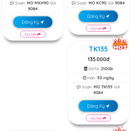
Soạn:
MO MXH90
Gửi
Soạn:
MO KC90
Gửi
9084
9084
Đăng Ký
Đăng Ký
Chi tiết
Chi tiết
TK135
135.000đ
DATA:
210Gb
Hạn:
30 ngày
Soạn:
MO TK135
Gửi
9084
Đăng Ký
Chi tiết