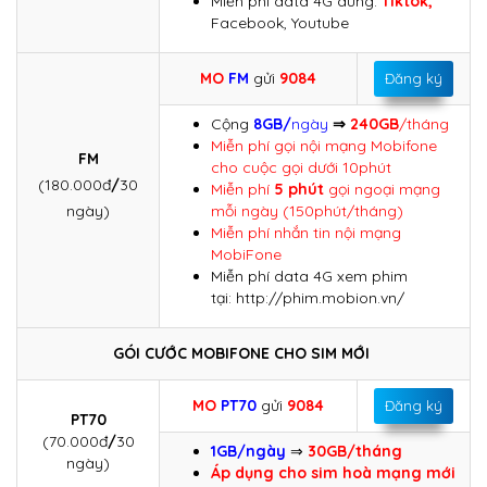
Miễn phí data 4G dùng:
Tiktok,
Facebook, Youtube
MO
FM
gửi
9084
Đăng ký
Cộng
8GB/
ngày
⇒
240GB
/tháng
Miễn phí gọi nội mạng Mobifone
FM
cho cuộc gọi dưới 10phút
(180.000đ
/
30
Miễn phí
5 phút
gọi ngoại mạng
ngày)
mỗi ngày (150phút/tháng)
Miễn phí nhắn tin nội mạng
MobiFone
Miễn phí data 4G xem phim
tại: http://phim.mobion.vn/
GÓI CƯỚC MOBIFONE CHO SIM MỚI
MO
PT70
gửi
9084
Đăng ký
PT70
(70.000đ
/
30
1GB/ngày
⇒
30GB/tháng
ngày)
Áp dụng cho sim hoà mạng mới