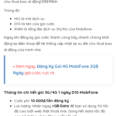
cho thuê bao di động của mình.
Trong đó:
MO là mã dịch vụ.
D10 là tên của gói cước.
9084 là tổng đài dịch vụ 3G/4G của Mobifone.
Ngay khi đăng ký gói cước thành công hãy nhanh chóng khởi
động lại điện thoại để hệ thống cập nhật lại ưu đãi cho thuê bao
di động của mình nhé.
» Xem ngay:
Đăng Ký Gói 4G MobiFone 2GB
Ngày
giá cước cực rẻ
Thông tin chi tiết gói 3G/4G 1 ngày D10 Mobifone
Cước phí:
10.000đ/lần đăng ký
.
Lưu lượng: Nhận ngay 8
GB Data
để bạn sử dụng 3G tốc
độ cao lướt web thật thoải mái. Dùng hết data tốc độ