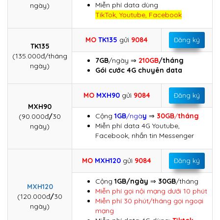
Miễn phí data dùng
ngày)
TikTok, Youtube, Facebook
MO
TK135
gửi
9084
Đăng ký
TK135
(135.000đ/tháng
7GB
/ngày ⇒
210GB
/tháng
ngày)
Gói cước 4G chuyên data
MO
MXH90
gửi
9084
Đăng ký
MXH90
Cộng
1GB
/ngà
y
⇒
30GB
/
tháng
(90.000đ
/
30
Miễn phí data 4G Youtube,
ngày)
Facebook, nhắn tin Messenger
MO
MXH120
gửi
9084
Đăng ký
Cộng
1GB/ngày
⇒
30GB
/tháng
MXH120
Miễn phí gọi nội mạng dưới 10 phút
(120.000đ
/
30
Miễn phí 30 phút/tháng gọi ngoại
ngày)
mạng