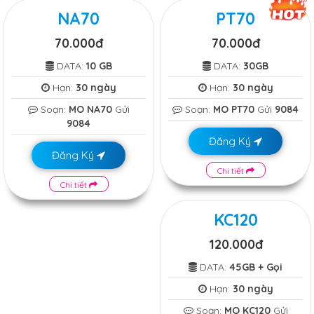
NA70
PT70
70.000đ
70.000đ
DATA:
10 GB
DATA:
30GB
Hạn:
30 ngày
Hạn:
30 ngày
Soạn:
MO NA70
Gửi
Soạn:
MO PT70
Gửi
9084
9084
Đăng Ký
Đăng Ký
Chi tiết
Chi tiết
KC120
120.000đ
DATA:
45GB + Gọi
Hạn:
30 ngày
Soạn:
MO KC120
Gửi