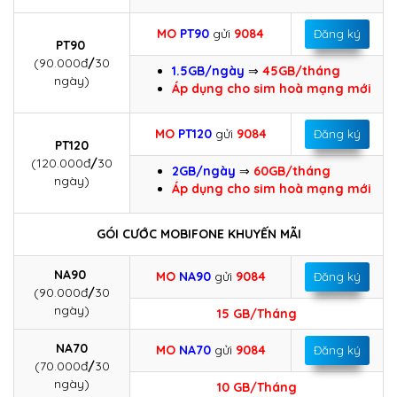
MO
PT90
gửi
9084
Đăng ký
PT90
(90.000đ
/
30
1.5GB/ngày
⇒
45GB/tháng
ngày)
Áp dụng cho sim hoà mạng mới
MO
PT120
gửi
9084
Đăng ký
PT120
(120.000đ
/
30
2GB/ngày
⇒
60GB/tháng
ngày)
Áp dụng cho sim hoà mạng mới
GÓI CƯỚC MOBIFONE KHUYẾN MÃI
NA90
MO
NA90
gửi
9084
Đăng ký
(90.000đ
/
30
ngày)
15 GB/Tháng
NA70
MO
NA70
gửi
9084
Đăng ký
(70.000đ
/
30
ngày)
10 GB/Tháng