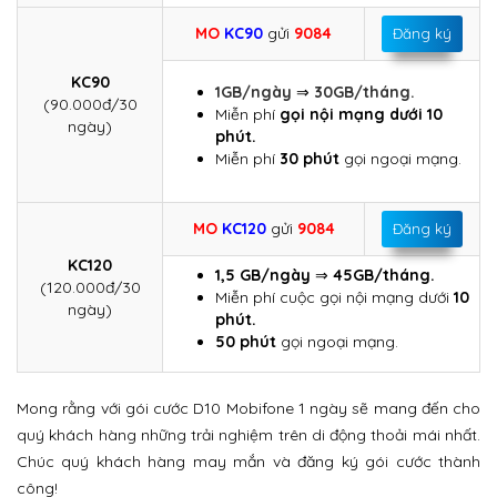
MO
KC90
gửi
9084
Đăng ký
KC90
1GB/ngày
⇒
30GB/tháng.
(90.000đ/30
Miễn phí
gọi nội mạng dưới 10
ngày)
phút.
Miễn phí
30 phút
gọi ngoại mạng.
MO
KC120
gửi
9084
Đăng ký
KC120
1,5 GB/ngày
⇒
45GB/tháng.
(120.000đ/30
Miễn phí cuộc gọi nội mạng dưới
10
ngày)
phút.
50 phút
gọi ngoại mạng.
Mong rằng với gói cước D10 Mobifone 1 ngày sẽ mang đến cho
quý khách hàng những trải nghiệm trên di động thoải mái nhất.
Chúc quý khách hàng may mắn và đăng ký gói cước thành
công!