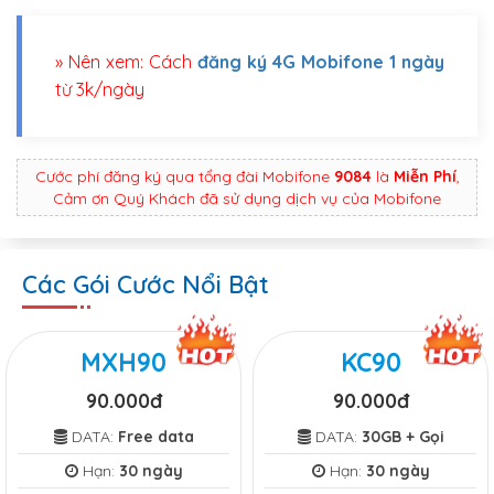
» Nên xem: Cách
đăng ký 4G Mobifone 1 ngày
từ 3k/ngày
Cước phí đăng ký qua tổng đài Mobifone
9084
là
Miễn Phí
,
Cảm ơn Quý Khách đã sử dụng dịch vụ của Mobifone
Các Gói Cước Nổi Bật
MXH90
KC90
90.000đ
90.000đ
DATA:
Free data
DATA:
30GB + Gọi
Hạn:
30 ngày
Hạn:
30 ngày