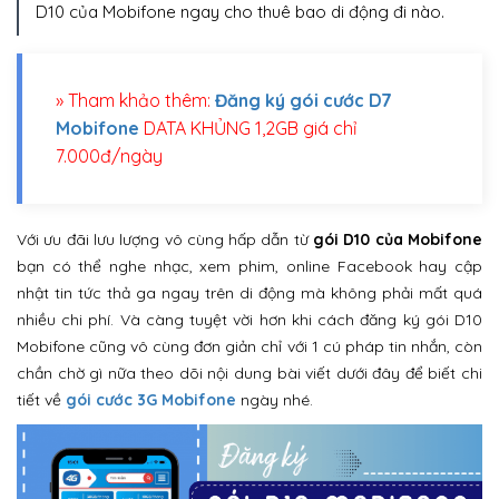
D10 của Mobifone ngay cho thuê bao di động đi nào.
» Tham khảo thêm:
Đăng ký gói cước D7
Mobifone
DATA KHỦNG 1,2GB giá chỉ
7.000đ/ngày
Với ưu đãi lưu lượng vô cùng hấp dẫn từ
gói D10 của Mobifone
bạn có thể nghe nhạc, xem phim, online Facebook hay cập
nhật tin tức thả ga ngay trên di động mà không phải mất quá
nhiều chi phí. Và càng tuyệt vời hơn khi cách đăng ký gói D10
Mobifone cũng vô cùng đơn giản chỉ với 1 cú pháp tin nhắn, còn
chần chờ gì nữa theo dõi nội dung bài viết dưới đây để biết chi
tiết về
gói cước 3G Mobifone
ngày nhé.