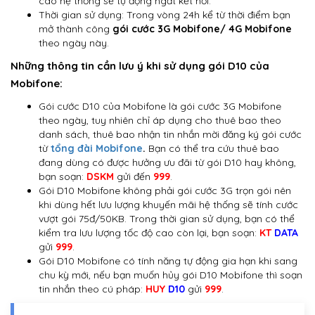
cao hệ thống sẽ tự động ngắt kết nối.
Thời gian sử dụng: Trong vòng 24h kể từ thời điểm bạn
mở thành công
gói cước 3G Mobifone/ 4G Mobifone
theo ngày này.
Những thông tin cần lưu ý khi sử dụng gói D10 của
Mobifone:
Gói cước D10 của Mobifone là gói cước 3G Mobifone
theo ngày, tuy nhiên chỉ áp dụng cho thuê bao theo
danh sách, thuê bao nhận tin nhắn mời đăng ký gói cước
từ
tổng đài Mobifone
.
Bạn có thể tra cứu thuê bao
đang dùng có được hưởng ưu đãi từ gói D10 hay không,
bạn soạn:
DSKM
gửi đến
999
.
Gói D10 Mobifone không phải gói cước 3G trọn gói nên
khi dùng hết lưu lượng khuyến mãi hệ thống sẽ tính cước
vượt gói 75đ/50KB. Trong thời gian sử dụng, bạn có thể
kiểm tra lưu lượng tốc độ cao còn lại, bạn soạn:
KT
DATA
gửi
999
.
Gói D10 Mobifone có tính năng tự động gia hạn khi sang
chu kỳ mới, nếu bạn muốn hủy gói D10 Mobifone thì soạn
tin nhắn theo cú pháp:
HUY
D10
gửi
999
.