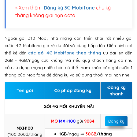
» Xem thêm:
Đăng ký 3G Mobifone
chu kỳ
tháng không giới hạn data
Ngoài gói D10 Mobi, nhà mạng còn triển khai rất nhiều gói
cước 4G Mobifone giá rẻ ưu đãi vô cùng hấp dẫn. Điển hình có
thể kể đến
các gói 4G Mobifone theo tháng
ưu đãi lên đến
2GB – 4GB/ngày cực khủng. Và nếu quý khách hàng có nhu
cầu sử dụng mạng nhiều hơn có thể tham khảo các gói cước 1
tháng của Mobifone để đăng ký và sử dụng thoải mái hơn nhé!
Đăng ký
Tên gói
Cú pháp đăng ký
nhanh
GÓI 4G MỚI KHUYẾN MÃI
MO
MXH100
gửi
9084
Đăng ký
MXH100
1GB
/ngày ⇒
30GB
/tháng
(100.000đ/tháng