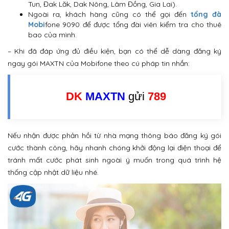
Tun, Đak Lăk, Dak Nông, Lâm Đồng, Gia Lai).
Ngoài ra, khách hàng cũng có thể gọi đến
tổng đà
Mobi
fone 9090 để được tổng đài viên kiểm tra cho thuê
bao của mình.
– Khi đã đáp ứng đủ điều kiện, bạn có thể dễ dàng đăng ký
ngay gói MAXTN của Mobifone theo cú pháp tin nhắn:
DK
MAXTN
gửi
789
Nếu nhận được phản hồi từ nhà mạng thông báo đăng ký gói
cước thành công, hãy nhanh chóng khởi động lại điện thoại để
tránh mất cước phát sinh ngoài ý muốn trong quá trình hệ
thống cập nhật dữ liệu nhé.