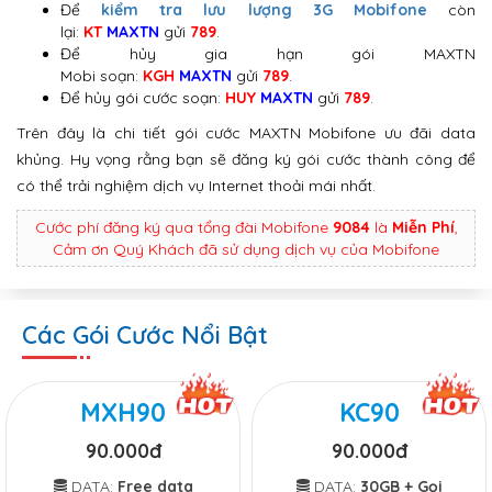
Để
kiểm tra lưu lượng 3G Mobifone
còn
lại:
KT
MAXTN
gửi
789
.
Để hủy gia hạn gói MAXTN
Mobi soạn:
KGH
MAXTN
gửi
789
.
Để hủy gói cước soạn:
HUY
MAXTN
gửi
789
.
Trên đây là chi tiết gói cước MAXTN Mobifone ưu đãi data
khủng. Hy vọng rằng bạn sẽ đăng ký gói cước thành công để
có thể trải nghiệm dịch vụ Internet thoải mái nhất.
Cước phí đăng ký qua tổng đài Mobifone
9084
là
Miễn Phí
,
Cảm ơn Quý Khách đã sử dụng dịch vụ của Mobifone
Các Gói Cước Nổi Bật
MXH90
KC90
90.000đ
90.000đ
DATA:
Free data
DATA:
30GB + Gọi