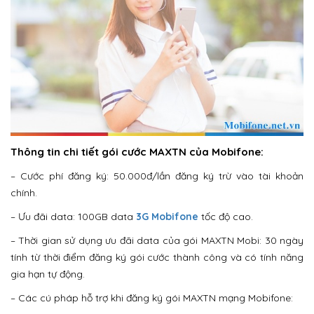
Thông tin chi tiết gói cước MAXTN của Mobifone:
– Cước phí đăng ký: 50.000đ/lần đăng ký trừ vào tài khoản
chính.
– Ưu đãi data: 100GB data
3G Mobifone
tốc độ cao.
– Thời gian sử dụng ưu đãi data của gói MAXTN Mobi: 30 ngày
tính từ thời điểm đăng ký gói cước thành công và có tính năng
gia hạn tự động.
– Các cú pháp hỗ trợ khi đăng ký gói MAXTN mạng Mobifone: