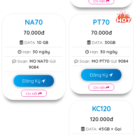
Chi tiết
NA70
PT70
70.000đ
70.000đ
DATA:
10 GB
DATA:
30GB
Hạn:
30 ngày
Hạn:
30 ngày
Soạn:
MO NA70
Gửi
Soạn:
MO PT70
Gửi
9084
9084
Đăng Ký
Đăng Ký
Chi tiết
Chi tiết
KC120
120.000đ
DATA:
45GB + Gọi