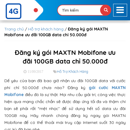
Trang chủ
/
Hỗ trợ khách hàng
/
Đăng ký gói MAXTN
Mobifone ưu đãi 100GB data chỉ 50.000đ
Đăng ký gói MAXTN Mobifone ưu
đãi 100GB data chỉ 50.000đ
Hỗ Trợ Khách Hàng
11/09/2017
Dế yêu của bạn đã bao giờ nhận ưu đãi 100GB data với cước
phí chỉ 50.000đ chưa nào? Đăng ký
gói cước MAXTN
Mobifone
điều đó là sự thật. Mọi nhu cầu giải trí, công việc thực
hiện qua mạng chắc chắn sẽ được đáp ứng tối đa và thậm chí
bạn sẽ phải rất “mệt nhọc” để sử dụng hết số data ưu đãi
100GB này. Hãy nhanh chóng đăng ký ngay gói MAXTN
Mobifone để có thể thoải mái truy cập Internet suốt 30 ngày
cực kỳ đã bạn nhé.