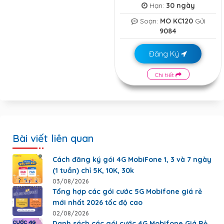
Hạn:
30 ngày
Soạn:
MO KC120
Gửi
9084
Đăng Ký
Chi tiết
Bài viết liên quan
Cách đăng ký gói 4G MobiFone 1, 3 và 7 ngày
(1 tuần) chỉ 5K, 10K, 30k
03/08/2026
Tổng hợp các gói cước 5G Mobifone giá rẻ
mới nhất 2026 tốc độ cao
02/08/2026
Danh sách các gói cước 4G Mobifone Giá Rẻ