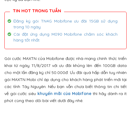
Đăng ký gói TN4G Mobifone ưu đãi 15GB sử dụng
trong 10 ngày
Cài đặt ứng dụng M090 Mobifone chăm sóc khách
hàng tốt nhất
Gói cước MAXTN của Mobifone được nhà mạng chính thức triển
khai từ ngày 11/8/2017 với ưu đãi khủng lên đến 100GB data
cho một lần đăng ký chỉ 50.000đ. Ưu đãi quá hấp dẫn tuy nhiên
gói MAXTN Mobi chỉ áp dụng cho khách hàng phát triển mới tại
các tỉnh Tây Nguyên. Nếu bạn vẫn chưa biết thông tin chi tiết
về gói cước siêu
khuyến mãi của Mobifone
thì hãy dành ra ít
phút cùng theo dõi bài viết dưới đây nhé.