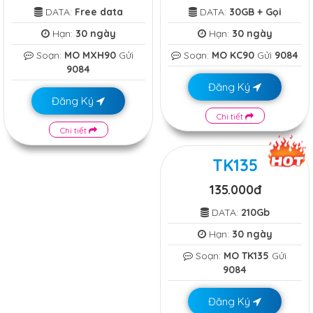
DATA:
Free data
DATA:
30GB + Gọi
Hạn:
30 ngày
Hạn:
30 ngày
Soạn:
MO MXH90
Gửi
Soạn:
MO KC90
Gửi
9084
9084
Đăng Ký
Đăng Ký
Chi tiết
Chi tiết
TK135
135.000đ
DATA:
210Gb
Hạn:
30 ngày
Soạn:
MO TK135
Gửi
9084
Đăng Ký