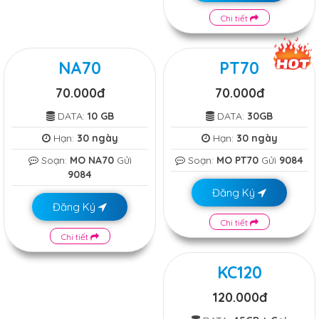
Chi tiết
NA70
PT70
70.000đ
70.000đ
DATA:
10 GB
DATA:
30GB
Hạn:
30 ngày
Hạn:
30 ngày
Soạn:
MO NA70
Gửi
Soạn:
MO PT70
Gửi
9084
9084
Đăng Ký
Đăng Ký
Chi tiết
Chi tiết
KC120
120.000đ