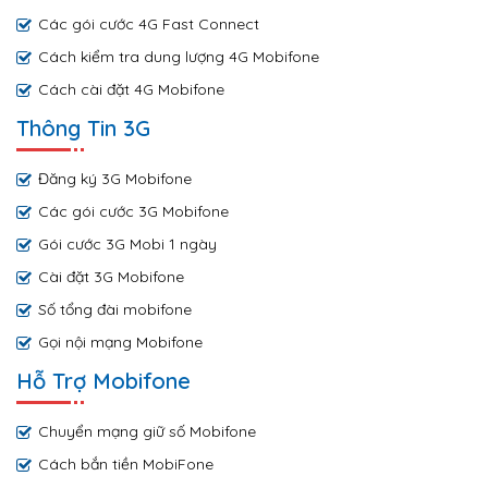
Các gói cước 4G Fast Connect
Cách kiểm tra dung lượng 4G Mobifone
Cách cài đặt 4G Mobifone
Thông Tin 3G
Đăng ký 3G Mobifone
Các gói cước 3G Mobifone
Gói cước 3G Mobi 1 ngày
Cài đặt 3G Mobifone
Số tổng đài mobifone
Gọi nội mạng Mobifone
Hỗ Trợ Mobifone
Chuyển mạng giữ số Mobifone
Cách bắn tiền MobiFone