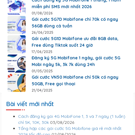
Cách đăng ký 5G Mobifone 1 tháng, 1 năm
miễn phí SMS mới nhất 2026
01/08/2026
Gói cước 5G7D Mobifone chỉ 70k có ngay
56GB dùng cả tuần
26/06/2025
Gói cước 5G1D Mobifone ưu đãi 8GB data,
Free dùng Tiktok suốt 24 giờ
17/06/2025
Đăng ký 5G Mobifone 1 ngày, gói cước 5G
Mobi ngày 5k, 3k 7k dùng 24h
01/05/2025
Gói cước VN50 Mobifone chỉ 50k có ngay
50GB, Free gọi thoại
21/04/2025
Bài viết mới nhất
Cách đăng ký gói 4G MobiFone 1, 3 và 7 ngày (1 tuần)
chỉ 5K, 10K, 30k
03/08/2026
Tổng hợp các gói cước 5G Mobifone giá rẻ mới nhất
2026 tốc độ cao
02/08/2026