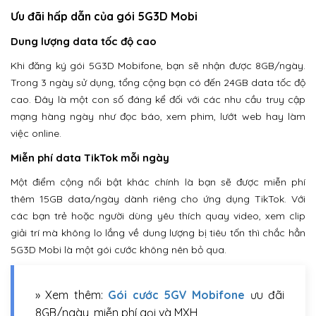
Ưu đãi hấp dẫn của gói 5G3D Mobi
Dung lượng data tốc độ cao
Khi đăng ký gói 5G3D Mobifone, bạn sẽ nhận được 8GB/ngày.
Trong 3 ngày sử dụng, tổng cộng bạn có đến 24GB data tốc độ
cao. Đây là một con số đáng kể đối với các nhu cầu truy cập
mạng hàng ngày như đọc báo, xem phim, lướt web hay làm
việc online.
Miễn phí data TikTok mỗi ngày
Một điểm cộng nổi bật khác chính là bạn sẽ được miễn phí
thêm 15GB data/ngày dành riêng cho ứng dụng TikTok. Với
các bạn trẻ hoặc người dùng yêu thích quay video, xem clip
giải trí mà không lo lắng về dung lượng bị tiêu tốn thì chắc hẳn
5G3D Mobi là một gói cước không nên bỏ qua.
» Xem thêm:
Gói cước 5GV Mobifone
ưu đãi
8GB/ngày, miễn phí gọi và MXH