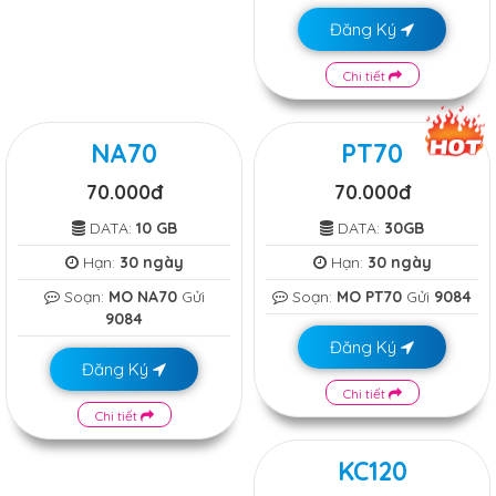
Đăng Ký
Chi tiết
NA70
PT70
70.000đ
70.000đ
DATA:
10 GB
DATA:
30GB
Hạn:
30 ngày
Hạn:
30 ngày
Soạn:
MO NA70
Gửi
Soạn:
MO PT70
Gửi
9084
9084
Đăng Ký
Đăng Ký
Chi tiết
Chi tiết
KC120