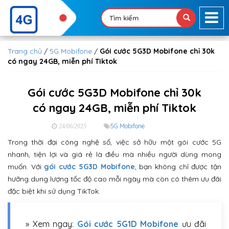
Trang chủ
/
5G Mobifone
/
Gói cước 5G3D Mobifone chỉ 30k
có ngay 24GB, miễn phí Tiktok
Gói cước 5G3D Mobifone chỉ 30k
có ngay 24GB, miễn phí Tiktok
5G Mobifone
24/06/2025
Trong thời đại công nghệ số, việc sở hữu một gói cước 5G
nhanh, tiện lợi và giá rẻ là điều mà nhiều người dùng mong
muốn. Với
gói cước 5G3D Mobifone
, bạn không chỉ được tận
hưởng dung lượng tốc độ cao mỗi ngày mà còn có thêm ưu đãi
đặc biệt khi sử dụng TikTok.
» Xem ngay:
Gói cước 5G1D Mobifone
ưu đãi