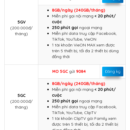
8GB/ngày (240GB/tháng)
Miễn phí gọi nội mạng
< 20 phút/
cuộc
5GV
250 phút gọi
ngoại mạng
(200.000đ/
Miễn phí data truy cập Facebook,
tháng)
TikTok, YouTube, VieON
1 tài khoản VieON MAX xem được
trên 5 thiết bị, tối đa 2 thiết bị dùng
đồng thời
MO 5GC
gửi
9084
Đăng ký
8GB/ngày (240GB/tháng)
Miễn phí gọi nội mạng
< 20 phút/
cuộc
5GC
250 phút gọi
ngoại mạng
(200.000đ/
Miễn phí data truy cập Facebook,
tháng)
TikTok, YouTube, ClipTV
1 tài khoản ClipTV gói Family xem
được trên 5 thiết bị, tối đa 2 thiết bị