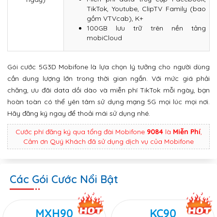
TikTok, Youtube, ClipTV Family (bao
gồm VTVcab), K+
100GB lưu trữ trên nền tảng
mobiCloud
Gói cước 5G3D Mobifone là lựa chọn lý tưởng cho người dùng
cần dung lượng lớn trong thời gian ngắn. Với mức giá phải
chăng, ưu đãi data dồi dào và miễn phí TikTok mỗi ngày, bạn
hoàn toàn có thể yên tâm sử dụng mạng 5G mọi lúc mọi nơi.
Hãy đăng ký ngay để thoải mái sử dụng nhé.
Cước phí đăng ký qua tổng đài Mobifone
9084
là
Miễn Phí
,
Cảm ơn Quý Khách đã sử dụng dịch vụ của Mobifone
Các Gói Cước Nổi Bật
MXH90
KC90