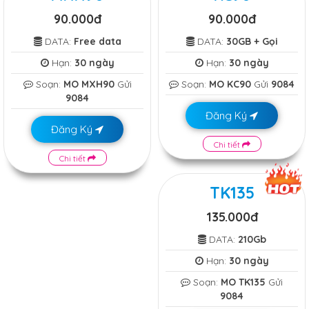
90.000đ
90.000đ
DATA:
Free data
DATA:
30GB + Gọi
Hạn:
30 ngày
Hạn:
30 ngày
Soạn:
MO MXH90
Gửi
Soạn:
MO KC90
Gửi
9084
9084
Đăng Ký
Đăng Ký
Chi tiết
Chi tiết
TK135
135.000đ
DATA:
210Gb
Hạn:
30 ngày
Soạn:
MO TK135
Gửi
9084