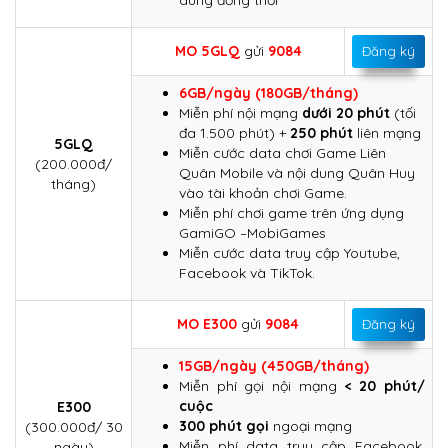
dùng đồng thời
MO
5GLQ
gửi
9084
Đăng ký
6GB/ngày (180GB/tháng)
Miễn phí nội mạng
dưới 20 phút
(tối
đa 1.500 phút) +
250 phút
liên mạng
5GLQ
Miễn cước data chơi Game Liên
(200.000đ/
Quân Mobile và nội dung Quân Huy
tháng)
vào tài khoản chơi Game.
Miễn phí chơi game trên ứng dụng
GamiGO –MobiGames
Miễn cước data truy cập Youtube,
Facebook và TikTok.
MO E300
gửi
9084
Đăng ký
15GB/ngày (450GB/tháng)
Miễn phí gọi nội mạng
< 20 phút/
cuộc
E300
300 phút gọi
ngoại mạng
(300.000đ/ 30
Miễn phí data truy cập Facebook,
ngày)