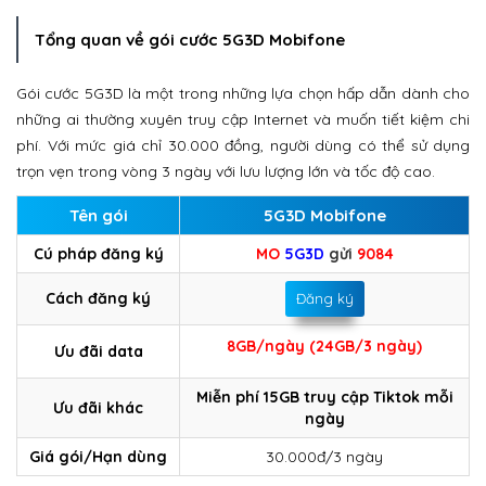
Tổng quan về gói cước 5G3D Mobifone
Gói cước 5G3D là một trong những lựa chọn hấp dẫn dành cho
những ai thường xuyên truy cập Internet và muốn tiết kiệm chi
phí. Với mức giá chỉ 30.000 đồng, người dùng có thể sử dụng
trọn vẹn trong vòng 3 ngày với lưu lượng lớn và tốc độ cao.
Tên gói
5G3D Mobifone
Cú pháp đăng ký
MO
5G3D
gửi
9084
Cách đăng ký
Đăng ký
8GB/ngày (24GB/3 ngày)
Ưu đãi data
Miễn phí 15GB truy cập Tiktok mỗi
Ưu đãi khác
ngày
Giá gói/Hạn dùng
30.000đ/3 ngày