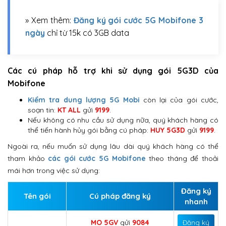
» Xem thêm:
Đăng ký gói cước 5G Mobifone 3
ngày
chỉ từ 15k có 3GB data
Các cú pháp hỗ trợ khi sử dụng gói 5G3D của
Mobifone
Kiểm tra dung lượng 5G Mobi
còn lại của gói cước,
soạn tin:
KT ALL
gửi
9199
.
Nếu không có nhu cầu sử dụng nữa, quý khách hàng có
thể tiến hành hủy gói bằng cú pháp:
HUY 5G3D
gửi
9199
.
Ngoài ra, nếu muốn sử dụng lâu dài quý khách hàng có thể
tham khảo
các gói cước 5G Mobifone
theo tháng để thoải
mái hơn trong việc sử dụng:
Đăng ký
Tên gói
Cú pháp đăng ký
nhanh
MO 5GV
gửi
9084
Đăng ký