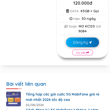
120.000đ
DATA:
45GB + Gọi
Hạn:
30 ngày
Soạn:
MO KC120
Gửi
9084
Đăng Ký
Chi tiết
Bài viết liên quan
Tổng hợp các gói cước 5G Mobifone giá rẻ
mới nhất 2026 tốc độ cao
02/08/2026