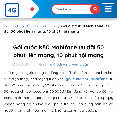
Trang chủ
/
Hỗ trợ khách hàng
/
Gói cước K50 Mobifone ưu
đãi 50 phút liên mạng, 10 phút nội mạng
Gói cước K50 Mobifone ưu đãi 50
phút liên mạng, 10 phút nội mạng
Hỗ Trợ Khách Hàng
,
Hướng Dẫn
13/03/2017
Nhằm giúp người dùng di động có thể tiết kiệm chi phí liên lạc
qua điện thoại, nhà mạng triển khai
gói cước K50 Mobifone
ưu
đãi 50 phút liên mạng, 10 phút nội mạng sử dụng trong vòng
30 ngày chỉ với cước phí 50.000đ/ lần đăng ký. Với ưu đãi vô
cùng thiết thực từ gói cước gọi thoại K50 Mobifone sẽ giúp quý
khách hàng có những giây phút trò chuyện cùng bạn bè và
người thân thật thoải mái mà không cần e ngại cước phí.