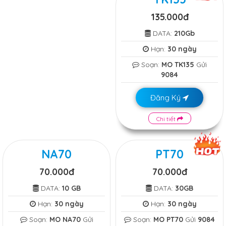
135.000đ
DATA:
210Gb
Hạn:
30 ngày
Soạn:
MO TK135
Gửi
9084
Đăng Ký
Chi tiết
NA70
PT70
70.000đ
70.000đ
DATA:
10 GB
DATA:
30GB
Hạn:
30 ngày
Hạn:
30 ngày
Soạn:
MO NA70
Gửi
Soạn:
MO PT70
Gửi
9084