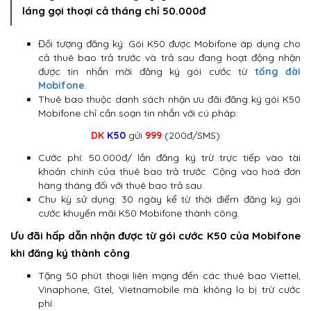
láng gọi thoại cả tháng chỉ 50.000đ
Đối tượng đăng ký: Gói K50 được Mobifone áp dụng cho
cả thuê bao trả trước và trả sau đang hoạt động nhận
được tin nhắn mời đăng ký gói cước từ
tổng đài
Mobifone
.
Thuê bao thuộc danh sách nhận ưu đãi đăng ký gói K50
Mobifone chỉ cần soạn tin nhắn với cú pháp:
DK
K50
gửi
999
(200đ/SMS)
Cước phí: 50.000đ/ lần đăng ký trừ trực tiếp vào tài
khoản chính của thuê bao trả trước. Cộng vào hoá đơn
hàng tháng đối với thuê bao trả sau.
Chu kỳ sử dụng: 30 ngày kể từ thời điểm đăng ký gói
cước khuyến mãi K50 Mobifone thành công.
Ưu đãi hấp dẫn nhận được từ gói cước K50 của Mobifone
khi đăng ký thành công
Tặng 50 phút thoại liên mạng đến các thuê bao Viettel,
Vinaphone, Gtel, Vietnamobile mà không lo bị trừ cước
phí.