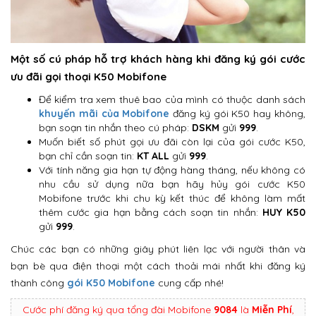
Một số cú pháp hỗ trợ khách hàng khi đăng ký gói cước
ưu đãi gọi thoại K50 Mobifone
Để kiểm tra xem thuê bao của mình có thuộc danh sách
khuyến mãi của Mobifone
đăng ký gói K50 hay không,
bạn soạn tin nhắn theo cú pháp:
DSKM
gửi
999
.
Muốn biết số phút gọi ưu đãi còn lại của gói cước K50,
bạn chỉ cần soạn tin:
KT ALL
gửi
999
.
Với tính năng gia hạn tự động hàng tháng, nếu không có
nhu cầu sử dụng nữa bạn hãy hủy gói cước K50
Mobifone trước khi chu kỳ kết thúc để không làm mất
thêm cước gia hạn bằng cách soạn tin nhắn:
HUY K50
gửi
999
.
Chúc các bạn có những giây phút liên lạc với người thân và
bạn bè qua điện thoại một cách thoải mái nhất khi đăng ký
thành công
gói K50 Mobifone
cung cấp nhé!
Cước phí đăng ký qua tổng đài Mobifone
9084
là
Miễn Phí
,