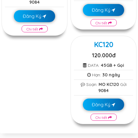
9084
Đăng Ký
Đăng Ký
Chi tiết
Chi tiết
KC120
120.000đ
DATA:
45GB + Gọi
Hạn:
30 ngày
Soạn:
MO KC120
Gửi
9084
Đăng Ký
Chi tiết