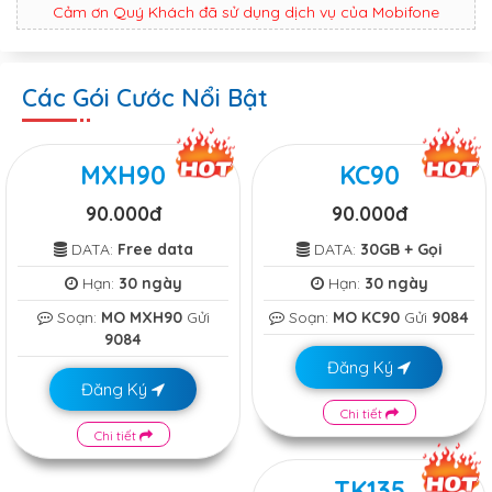
Cảm ơn Quý Khách đã sử dụng dịch vụ của Mobifone
Các Gói Cước Nổi Bật
MXH90
KC90
90.000đ
90.000đ
DATA:
Free data
DATA:
30GB + Gọi
Hạn:
30 ngày
Hạn:
30 ngày
Soạn:
MO MXH90
Gửi
Soạn:
MO KC90
Gửi
9084
9084
Đăng Ký
Đăng Ký
Chi tiết
Chi tiết
TK135