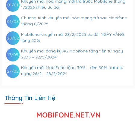
Khuyến mãi hòa mạng mới trả trước Mobifone tháng
01/01
1/2026 nhiều ưu đãi
Chương trình khuyến mãi hòa mạng trả sau Mobifone
01/08
tháng 8/2025
Mobifone khuyến mãi 28/2/2025 ưu đãi NGÀY VÀNG
28/02
tặng 50%
Khuyến mãi đăng ký 4G Mobifone tặng tiền từ ngày
17/05
20/5 – 22/5/2024
Khuyến mãi MobiFone tặng 30% – đến 50% data từ
27/02
ngày 26/2 – 28/2/2024
Thông Tin Liên Hệ
MOBIFONE.NET.VN
Đây là website đại lý của
Mobifone