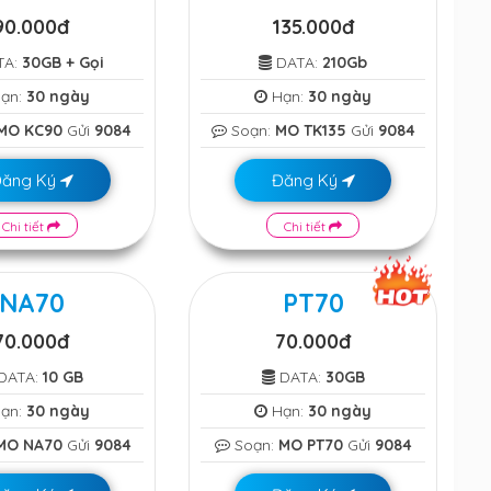
90.000đ
135.000đ
TA:
30GB + Gọi
DATA:
210Gb
ạn:
30 ngày
Hạn:
30 ngày
MO KC90
Gửi
9084
Soạn:
MO TK135
Gửi
9084
Đăng Ký
Đăng Ký
Chi tiết
Chi tiết
NA70
PT70
70.000đ
70.000đ
DATA:
10 GB
DATA:
30GB
ạn:
30 ngày
Hạn:
30 ngày
MO NA70
Gửi
9084
Soạn:
MO PT70
Gửi
9084