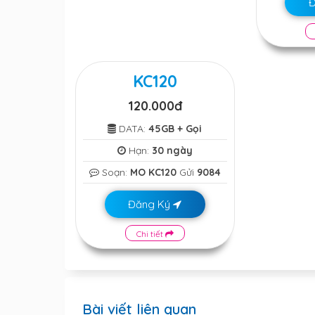
KC120
120.000đ
DATA:
45GB + Gọi
Hạn:
30 ngày
Soạn:
MO KC120
Gửi
9084
Đăng Ký
Chi tiết
Bài viết liên quan