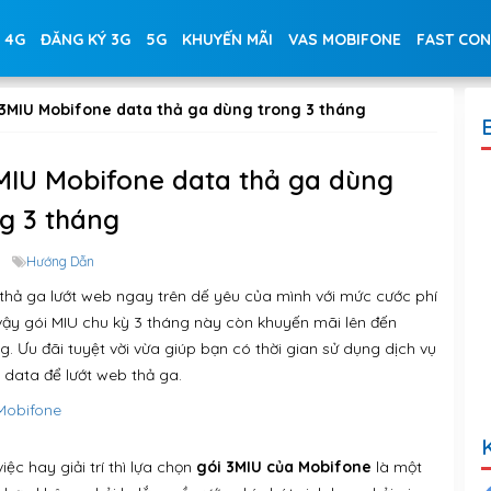
 4G
ĐĂNG KÝ 3G
5G
KHUYẾN MÃI
VAS MOBIFONE
FAST CO
3MIU Mobifone data thả ga dùng trong 3 tháng
MIU Mobifone data thả ga dùng
g 3 tháng
Hướng Dẫn
thả ga lướt web ngay trên dế yêu của mình với mức cước phí
vậy gói MIU chu kỳ 3 tháng này còn khuyến mãi lên đến
. Ưu đãi tuyệt vời vừa giúp bạn có thời gian sử dụng dịch vụ
 data để lướt web thả ga.
 Mobifone
c hay giải trí thì lựa chọn
gói 3MIU của Mobifone
là một