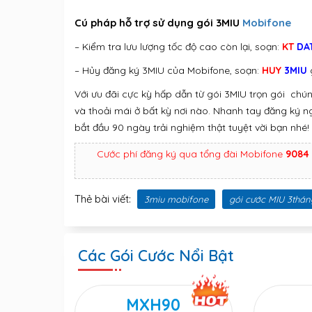
Cú pháp hỗ trợ sử dụng gói 3MIU
Mobifone
– Kiểm tra lưu lượng tốc độ cao còn lại, soạn:
KT
DA
– Hủy đăng ký 3MIU của Mobifone, soạn:
HUY
3MIU
Với ưu đãi cực kỳ hấp dẫn từ gói 3MIU trọn gói chún
và thoải mái ở bất kỳ nơi nào. Nhanh tay đăng ký 
bắt đầu 90 ngày trải nghiệm thật tuyệt vời
bạn nhé!
Cước phí đăng ký qua tổng đài Mobifone
9084
Thẻ bài viết:
3miu mobifone
gói cước MIU 3thán
Các Gói Cước Nổi Bật
MXH90