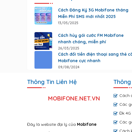
Cách Đăng Ký 3G Mobifone tháng
Miễn Phí SMS mới nhất 2025
13/05/2025
Cách hủy gói cước FM Mobifone
nhanh chóng, miễn phí
26/03/2025
Cách đổi tiền điện thoại sang thẻ c
Mobifone cực nhanh
09/08/2024
Thông Tin Liên Hệ
Thông 
Cách 
MOBIFONE.NET.VN
Các g
Đk 4G 
Các gó
Đây là website đại lý của
Mobifone
Cách k