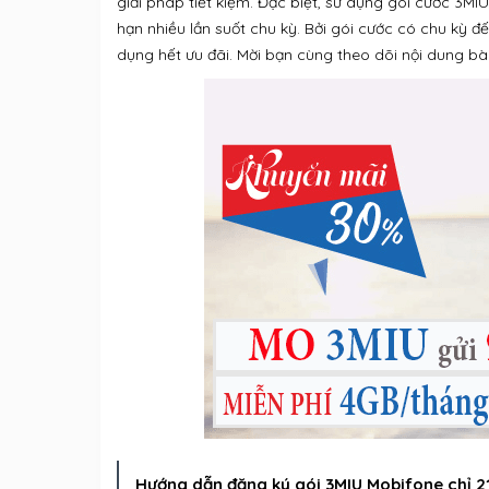
giải pháp tiết kiệm. Đặc biệt, sử dụng gói cước 3MI
hạn nhiều lần suốt chu kỳ. Bởi gói cước có chu kỳ đ
dụng hết ưu đãi. Mời bạn cùng theo dõi nội dung bài 
Hướng dẫn đăng ký gói 3MIU Mobifone chỉ 