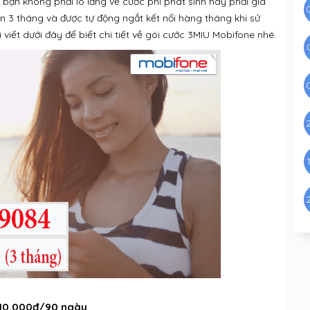
U bạn không phải lo lắng về cước phí phát sinh hay phải gia
ến 3 tháng và được tự động ngắt kết nối hàng tháng khi sử
viết dưới đây để biết chi tiết về gói cước 3MIU Mobifone nhé.
210.000đ/90 ngày