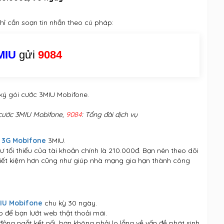
ỉ cần soạn tin nhắn theo cú pháp:
MIU
gửi
9084
ký gói cước 3MIU Mobifone.
 cước 3MIU Mobifone,
9084
: Tổng đài dịch vụ
 3G Mobifone
3MIU.
 tối thiểu của tài khoản chính là 210.000đ. Bạn nên theo dõi
tiết kiệm hơn cũng như giúp nhà mạng gia hạn thành công
MIU Mobifone
chu kỳ 30 ngày.
 để bạn lướt web thật thoải mái.
ộng ngắt kết nối, bạn không phải lo lắng về vấn đề phát sinh