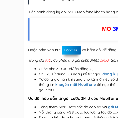
Tiến hành đăng ký gói 3MIU Mobifone khách hàng ch
MO
3
Hoặc bấm vào nút
và bấm gởi để đăng 
Đăng ký
​Trong đó:
MO
: Cú pháp mở gói cước 3MIU,
3MIU
: Gói
Cước phí: 210.000đ/lần đăng ký.
Chu kỳ sử dụng: 90 ngày kể từ ngày
đăng ký
Tự động gia hạn khi sang chu kỳ mới nếu số dư
thông tin
khuyến mãi Mobifone
để nạp thẻ 
gói 3MIU.
Ưu đãi hấp dẫn từ gói cước 3MIU của Mobifone
Tặng thêm 30% Data tốc độ cao so với
gói 
Mỗi tháng cộng 4GB data lưu lượng tốc độ cao
Sử dụng hết data hàng tháng hệ thống sẽ tự đ