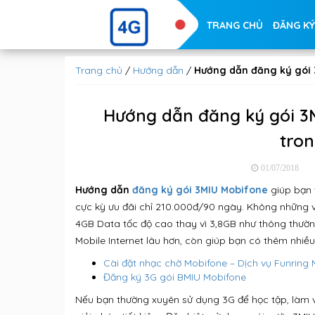
TRANG CHỦ
ĐĂNG KÝ
Trang chủ
/
Hướng dẫn
/
Hướng dẫn đăng ký gói 
Hướng dẫn đăng ký gói 3
tron
01/07/2018
Hướng dẫn
đăng ký gói 3MIU Mobifone
giúp bạn 
cực kỳ ưu đãi chỉ 210.000đ/90 ngày. Không những 
4GB Data tốc độ cao thay vì 3,8GB như thông thường
Mobile Internet lâu hơn, còn giúp bạn có thêm nhiều
Cài đặt nhạc chờ Mobifone – Dịch vụ Funring
Đăng ký 3G gói BMIU Mobifone
Nếu bạn thường xuyên sử dụng 3G để học tập, làm việ