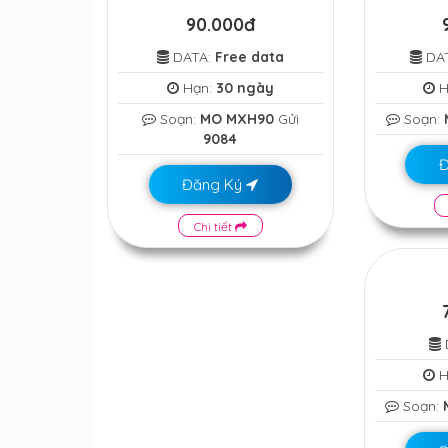
90.000đ
DATA:
Free data
DA
Hạn:
30 ngày
H
Soạn:
MO MXH90
Gửi
Soạn:
9084
Đăng Ký
Chi tiết
H
Soạn: