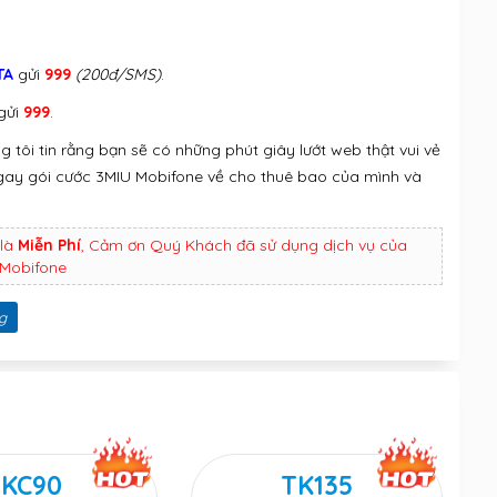
TA
gửi
999
(200đ/SMS)
.
gửi
999
.
g tôi tin rằng bạn sẽ có những phút giây lướt web thật vui vẻ
ngay gói cước 3MIU Mobifone về cho thuê bao của mình và
là
Miễn Phí
, Cảm ơn Quý Khách đã sử dụng dịch vụ của
Mobifone
g
KC90
TK135