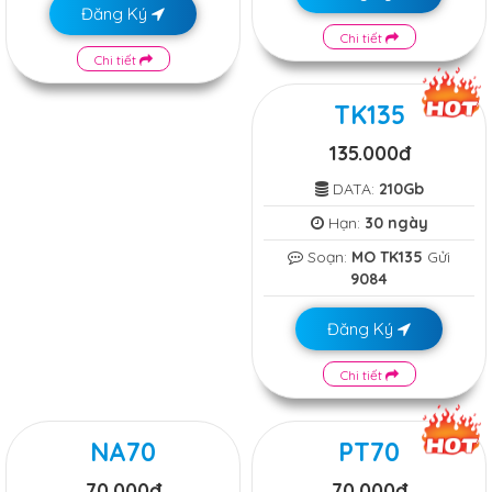
Đăng Ký
Chi tiết
Chi tiết
TK135
135.000đ
DATA:
210Gb
Hạn:
30 ngày
Soạn:
MO TK135
Gửi
9084
Đăng Ký
Chi tiết
NA70
PT70
70.000đ
70.000đ