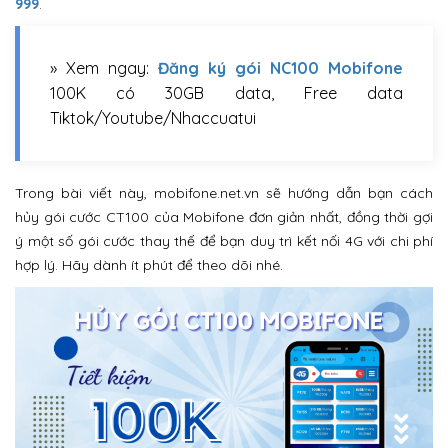
999
.
» Xem ngay:
Đăng ký gói NC100 Mobifone
100K có 30GB data, Free data
Tiktok/Youtube/Nhaccuatui
Trong bài viết này, mobifone.net.vn sẽ hướng dẫn bạn cách
hủy gói cước CT100 của Mobifone đơn giản nhất, đồng thời gợi
ý một số gói cước thay thế để bạn duy trì kết nối 4G với chi phí
hợp lý. Hãy dành ít phút để theo dõi nhé.