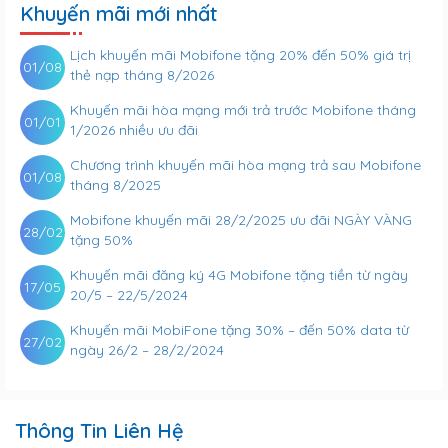
Khuyến mãi mới nhất
Lịch khuyến mãi Mobifone tặng 20% đến 50% giá trị
01/08
thẻ nạp tháng 8/2026
Khuyến mãi hòa mạng mới trả trước Mobifone tháng
01/01
1/2026 nhiều ưu đãi
Chương trình khuyến mãi hòa mạng trả sau Mobifone
01/08
tháng 8/2025
Mobifone khuyến mãi 28/2/2025 ưu đãi NGÀY VÀNG
28/02
tặng 50%
Khuyến mãi đăng ký 4G Mobifone tặng tiền từ ngày
17/05
20/5 – 22/5/2024
Khuyến mãi MobiFone tặng 30% – đến 50% data từ
27/02
ngày 26/2 – 28/2/2024
Thông Tin Liên Hệ