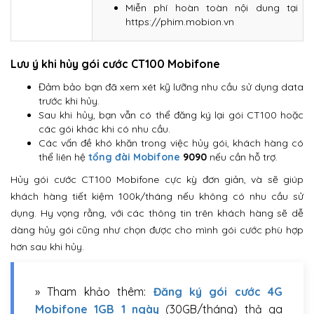
Miễn phí hoàn toàn nội dung tại
https://phim.mobion.vn
Lưu ý khi hủy gói cước CT100 Mobifone
Đảm bảo bạn đã xem xét kỹ lưỡng nhu cầu sử dụng data
trước khi hủy.
Sau khi hủy, bạn vẫn có thể đăng ký lại gói CT100 hoặc
các gói khác khi có nhu cầu.
Các vấn đề khó khăn trong việc hủy gói, khách hàng có
thể liên hệ
tổng đài Mobifone
9090
nếu cần hỗ trợ.
Hủy gói cước CT100 Mobifone cực kỳ đơn giản, và sẽ giúp
khách hàng tiết kiệm 100k/tháng nếu không có nhu cầu sử
dụng. Hy vọng rằng, với các thông tin trên khách hàng sẽ dễ
dàng hủy gói cũng như chọn được cho mình gói cước phù hợp
hơn sau khi hủy.
» Tham khảo thêm:
Đăng ký gói cước 4G
Mobifone 1GB 1 ngày
(30GB/tháng) thả ga