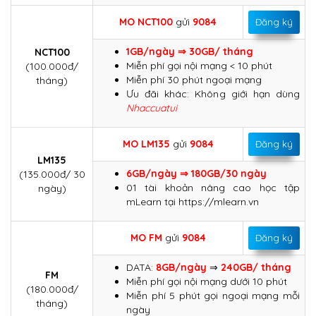
MO
NCT100
gửi
9084
Đăng ký
1GB/ngày ⇒ 30GB/ tháng
NCT100
Miễn phí gọi nội mạng < 10 phút
(100.000đ/
Miễn phí 30 phút ngoại mạng
tháng)
Ưu đãi khác: Không giới hạn dùng
Nhaccuatui
MO
LM135
gửi
9084
Đăng ký
LM135
6GB/ngày ⇒ 180GB/30 ngày
(135.000đ/ 30
01 tài khoản nâng cao học tập
ngày)
mLearn tại https://mlearn.vn
MO FM
gửi
9084
Đăng ký
DATA:
8GB/ngày
⇒
240GB/ tháng
FM
Miễn phí gọi nội mạng dưới 10 phút
(180.000đ/
Miễn phí 5 phút gọi ngoại mạng mỗi
tháng)
ngày