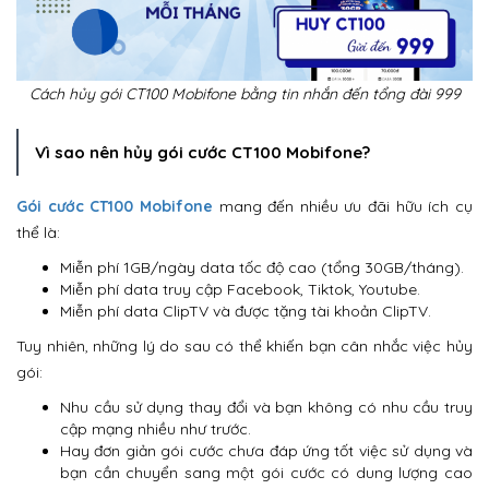
Cách hủy gói CT100 Mobifone bằng tin nhắn đến tổng đài 999
Vì sao nên hủy gói cước CT100 Mobifone?
Gói cước CT100 Mobifone
mang đến nhiều ưu đãi hữu ích cụ
thể là:
Miễn phí 1GB/ngày data tốc độ cao (tổng 30GB/tháng).
Miễn phí data truy cập Facebook, Tiktok, Youtube.
Miễn phí data ClipTV và được tặng tài khoản ClipTV.
Tuy nhiên, những lý do sau có thể khiến bạn cân nhắc việc hủy
gói:
Nhu cầu sử dụng thay đổi và bạn không có nhu cầu truy
cập mạng nhiều như trước.
Hay đơn giản gói cước chưa đáp ứng tốt việc sử dụng và
bạn cần chuyển sang một gói cước có dung lượng cao