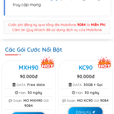
truy cập mạng
Cước phí đăng ký qua tổng đài Mobifone
9084
là
Miễn Phí
,
Cảm ơn Quý Khách đã sử dụng dịch vụ của Mobifone
Các Gói Cước Nổi Bật
MXH90
KC90
90.000đ
90.000đ
DATA:
Free data
DATA:
30GB + Gọi
Hạn:
30 ngày
Hạn:
30 ngày
Soạn:
MO MXH90
Gửi
Soạn:
MO KC90
Gửi
9084
9084
Đăng Ký