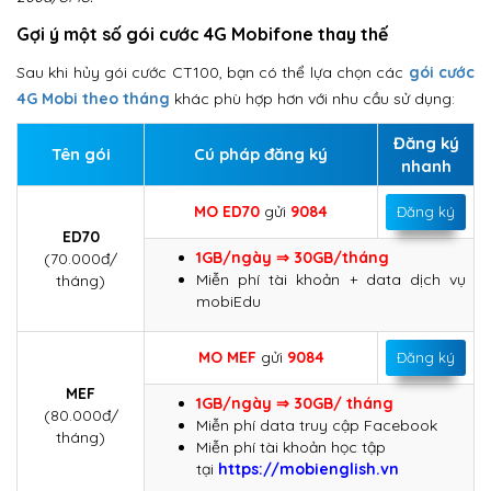
Gợi ý một số gói cước 4G Mobifone thay thế
Sau khi hủy gói cước CT100, bạn có thể lựa chọn các
gói cước
4G Mobi theo tháng
khác phù hợp hơn với nhu cầu sử dụng:
Đăng ký
Tên gói
Cú pháp đăng ký
nhanh
MO ED70
gửi
9084
Đăng ký
ED70
1GB/ngày ⇒ 30GB/tháng
(70.000đ/
Miễn phí tài khoản + data dịch vụ
tháng)
mobiEdu
MO MEF
gửi
9084
Đăng ký
MEF
1GB/ngày ⇒ 30GB/ tháng
(80.000đ/
Miễn phí data truy cập Facebook​
tháng)
Miễn phí tài khoản học tập
tại
https://mobienglish.vn