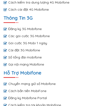
Cách kiểm tra dung lượng 4G Mobifone
Cách cài đặt 4G Mobifone
Thông Tin 3G
Đăng ký 3G Mobifone
Các gói cước 3G Mobifone
Gói cước 3G Mobi 1 ngày
Cài đặt 3G Mobifone
Số tổng đài mobifone
Gọi nội mạng Mobifone
Hỗ Trợ Mobifone
Chuyển mạng giữ số Mobifone
Cách bắn tiền MobiFone
Đăng ký Mobifone Portal
Cách kiểm tra tài khoản Mobifone