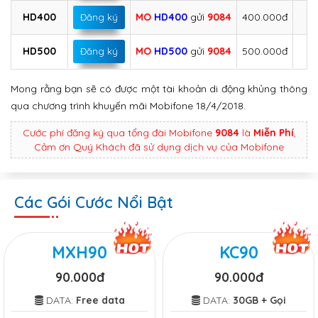
HD400
MO
HD400
gửi
9084
400.000đ
Đăng ký
HD500
MO
HD500
gửi
9084
500.000đ
Đăng ký
Mong rằng bạn sẽ có được một tài khoản di động khủng thông
qua chương trình khuyến mãi Mobifone 18/4/2018.
Cước phí đăng ký qua tổng đài Mobifone
9084
là
Miễn Phí
,
Cảm ơn Quý Khách đã sử dụng dịch vụ của Mobifone
Các Gói Cước Nổi Bật
MXH90
KC90
90.000đ
90.000đ
DATA:
Free data
DATA:
30GB + Gọi