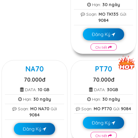
Hạn:
30 ngày
Soạn:
MO TK135
Gửi
9084
Đăng Ký
Chi tiết
NA70
PT70
70.000đ
70.000đ
DATA:
10 GB
DATA:
30GB
Hạn:
30 ngày
Hạn:
30 ngày
Soạn:
MO NA70
Gửi
Soạn:
MO PT70
Gửi
9084
9084
Đăng Ký
Đăng Ký
Chi tiết