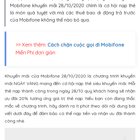
Mobifone khuyến mãi 28/10/2020 chính là cơ hội nạp thẻ
là món quà tuyệt vời mà các thuê bao di động trả trước
của Mobifone không thể nào bỏ qua.
>> Xem thêm:
Cách chặn cuộc gọi đi Mobifone
Miễn Phí đơn giản
Khuyến mãi của Mobifone 28/10/2020 là chương trình khuyến
mãi NGÀY VÀNG mang đến cơ hội nạp thẻ siêu khuyến mãi. Mỗi
thẻ nạp thành công trong ngày 28/10 quý khách hàng sẽ nhận
ưu đãi 20% tương ứng giá trị thẻ nạp. Nếu bạn còn đang thắc
mắc về chương trình, hãy dành ra ít phút theo dõi nội dung bài
viết dưới đây để đảm bảo có thể nạp tiền và nhận ưu đãi thành
công nhé.