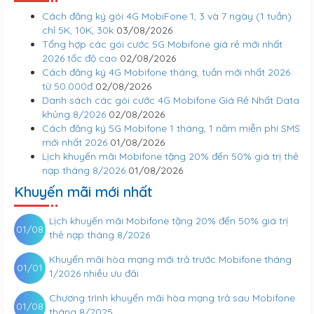
Cách đăng ký gói 4G MobiFone 1, 3 và 7 ngày (1 tuần)
chỉ 5K, 10K, 30k
03/08/2026
Tổng hợp các gói cước 5G Mobifone giá rẻ mới nhất
2026 tốc độ cao
02/08/2026
Cách đăng ký 4G Mobifone tháng, tuần mới nhất 2026
từ 50.000đ
02/08/2026
Danh sách các gói cước 4G Mobifone Giá Rẻ Nhất Data
khủng 8/2026
02/08/2026
Cách đăng ký 5G Mobifone 1 tháng, 1 năm miễn phí SMS
mới nhất 2026
01/08/2026
Lịch khuyến mãi Mobifone tặng 20% đến 50% giá trị thẻ
nạp tháng 8/2026
01/08/2026
Khuyến mãi mới nhất
Lịch khuyến mãi Mobifone tặng 20% đến 50% giá trị
01/08
thẻ nạp tháng 8/2026
Khuyến mãi hòa mạng mới trả trước Mobifone tháng
01/01
1/2026 nhiều ưu đãi
Chương trình khuyến mãi hòa mạng trả sau Mobifone
01/08
tháng 8/2025