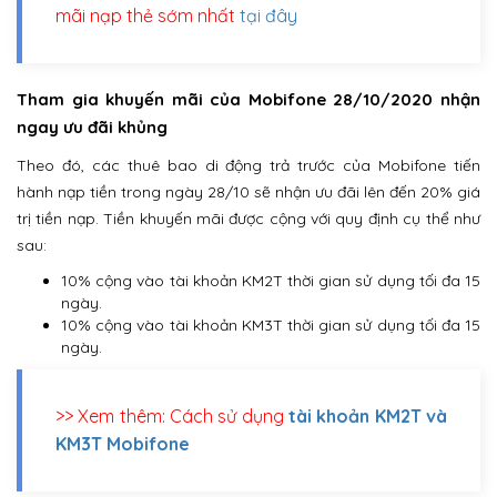
mãi nạp thẻ sớm nhất
tại đây
Tham gia khuyến mãi của Mobifone 28/10/2020 nhận
ngay ưu đãi khủng
Theo đó, các thuê bao di động trả trước của Mobifone tiến
hành nạp tiền trong ngày 28/10 sẽ nhận ưu đãi lên đến 20% giá
trị tiền nạp. Tiền khuyến mãi được cộng với quy định cụ thể như
sau:
10% cộng vào tài khoản KM2T thời gian sử dụng tối đa 15
ngày.
10% cộng vào tài khoản KM3T thời gian sử dụng tối đa 15
ngày.
>> Xem thêm: Cách sử dụng
tài khoản KM2T và
KM3T Mobifone