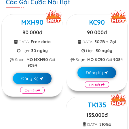
Các Gói Cước Nổi Bật
MXH90
KC90
90.000đ
90.000đ
DATA:
Free data
DATA:
30GB + Gọi
Hạn:
30 ngày
Hạn:
30 ngày
Soạn:
MO MXH90
Gửi
Soạn:
MO KC90
Gửi
9084
9084
Đăng Ký
Đăng Ký
Chi tiết
Chi tiết
TK135
135.000đ
DATA:
210Gb