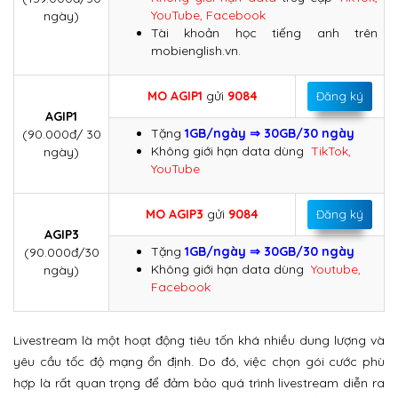
YouTube, Facebook
ngày)
Tài khoản học tiếng anh trên
mobienglish.vn.
MO AGIP1
gửi
9084
Đăng ký
AGIP1
Tặng
1GB/ngày ⇒ 30GB/30 ngày
(90.000đ/ 30
Không giới hạn data dùng
TikTok,
ngày)
YouTube
MO AGIP3
gửi
9084
Đăng ký
AGIP3
Tặng
1GB/ngày ⇒ 30GB/30 ngày
(90.000đ/30
Không giới hạn data dùng
Youtube,
ngày)
Facebook
Livestream là một hoạt động tiêu tốn khá nhiều dung lượng và
yêu cầu tốc độ mạng ổn định. Do đó, việc chọn gói cước phù
hợp là rất quan trọng để đảm bảo quá trình livestream diễn ra