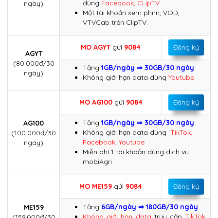
dùng
Facebook, CLipTV
ngày)
Một tài khoản xem phim, VOD,
VTVCab trên ClipTV.
MO AGYT
gửi
9084
Đăng ký
AGYT
(80.000đ/30
Tặng
1GB/ngày ⇒ 30GB/30 ngày
ngày)
Không giới hạn data dùng
Youtube
MO AG100
gửi
9084
Đăng ký
Tặng
1GB/ngày ⇒ 30GB/30 ngày
AG100
Không giới hạn data dùng
TikTok,
(100.000đ/30
Facebook, Youtube
ngày)
Miễn phí 1 tài khoản dùng dịch vụ
mobiAgri
MO ME159
gửi
9084
Đăng ký
Tặng
6GB/ngày ⇒ 180GB/30 ngày
ME159
Không giới hạn data
truy cập
TikTok,
(159.000đ/30