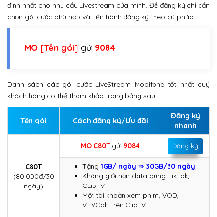
định nhất cho nhu cầu Livestream của mình. Để đăng ký chỉ cần
chọn gói cước phù hợp và tiến hành đăng ký theo cú pháp:
MO [Tên gói]
gửi
9084
Danh sách các gói cước LiveStream Mobifone tốt nhất quý
khách hàng có thể tham khảo trong bảng sau:
Đăng ký
Tên gói
Cách đăng ký/Ưu đãi
nhanh
MO C80T
gửi
9084
Đăng ký
Tặng
1GB/ ngày ⇒ 30GB/30 ngày
C80T
Không giới hạn data dùng
TikTok,
(80.000đ/30
CLipTV
ngày)
Một tài khoản xem phim, VOD,
VTVCab trên ClipTV.