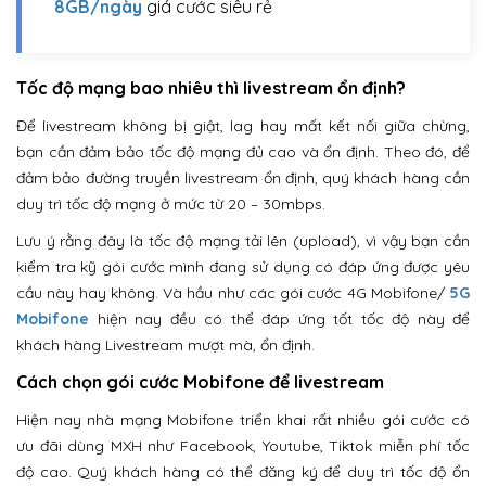
8GB/ngày
giá cước siêu rẻ
Tốc độ mạng bao nhiêu thì livestream ổn định?
Để livestream không bị giật, lag hay mất kết nối giữa chừng,
bạn cần đảm bảo tốc độ mạng đủ cao và ổn định. Theo đó, để
đảm bảo đường truyền livestream ổn định, quý khách hàng cần
duy trì tốc độ mạng ở mức từ 20 – 30mbps.
Lưu ý rằng đây là tốc độ mạng tải lên (upload), vì vậy bạn cần
kiểm tra kỹ gói cước mình đang sử dụng có đáp ứng được yêu
cầu này hay không. Và hầu như các gói cước 4G Mobifone/
5G
Mobifone
hiện nay đều có thể đáp ứng tốt tốc độ này để
khách hàng Livestream mượt mà, ổn định.
Cách chọn gói cước Mobifone để livestream
Hiện nay nhà mạng Mobifone triển khai rất nhiều gói cước có
ưu đãi dùng MXH như Facebook, Youtube, Tiktok miễn phí tốc
độ cao. Quý khách hàng có thể đăng ký để duy trì tốc độ ổn