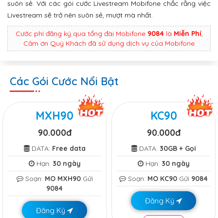
suôn sẻ. Với các gói cước Livestream Mobifone chắc rằng việc
Livestream sẽ trở nên suôn sẻ, mượt mà nhất.
Cước phí đăng ký qua tổng đài Mobifone
9084
là
Miễn Phí
,
Cảm ơn Quý Khách đã sử dụng dịch vụ của Mobifone
Các Gói Cước Nổi Bật
MXH90
KC90
90.000đ
90.000đ
DATA:
Free data
DATA:
30GB + Gọi
Hạn:
30 ngày
Hạn:
30 ngày
Soạn:
MO MXH90
Gửi
Soạn:
MO KC90
Gửi
9084
9084
Đăng Ký
Đăng Ký