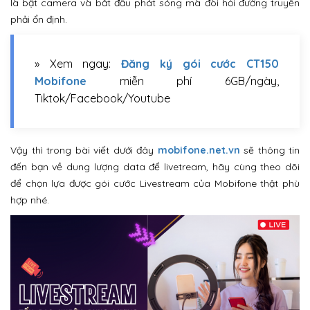
là bật camera và bắt đầu phát sóng mà đòi hỏi đường truyền
phải ổn định.
» Xem ngay:
Đăng ký gói cước CT150
Mobifone
miễn phí 6GB/ngày,
Tiktok/Facebook/Youtube
Vậy thì trong bài viết dưới đây
mobifone.net.vn
sẽ thông tin
đến bạn về dung lượng data để livetream, hãy cùng theo dõi
để chọn lựa được gói cước Livestream của Mobifone thật phù
hợp nhé.