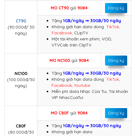
MO CT90
gửi
9084
Đăng ký
Tặng
1GB/ngày ⇒ 30GB/30 ngày
CT90
Không giới hạn data dùng
TikTok,
(90.000đ/ 30
Facebook,
CLipTV
ngày)
Một tài khoản xem phim, VOD,
VTVCab trên ClipTV.
MO NC100
gửi
9084
Đăng ký
Tặng
1GB/ngày ⇒ 30GB/30 ngày
NC100
Không giới hạn data dùng
TikTok,
(100.000đ/30
Facebook, Youtube
ngày)
Miễn phí data Nhạc Của Tui, Tài khoản
VIP NhacCuaTui
MO C80F
gửi
9084
Đăng ký
Tặng
1GB/ngày ⇒ 30GB/30 ngày
C80F
Không giới hạn data
(80.000đ/30