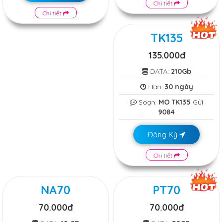
Chi tiết
Chi tiết
TK135
135.000đ
DATA:
210Gb
Hạn:
30 ngày
Soạn:
MO TK135
Gửi
9084
Đăng Ký
Chi tiết
NA70
PT70
70.000đ
70.000đ