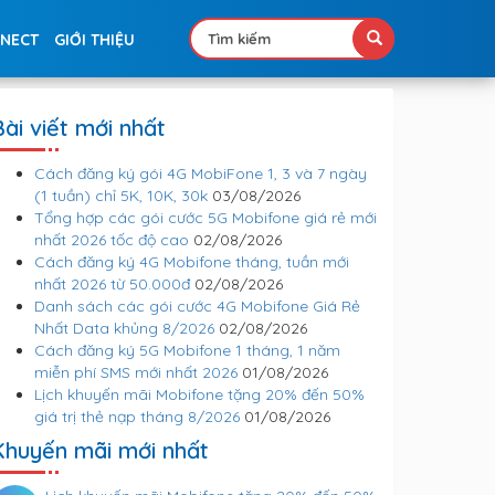
NNECT
GIỚI THIỆU
Bài viết mới nhất
Cách đăng ký gói 4G MobiFone 1, 3 và 7 ngày
(1 tuần) chỉ 5K, 10K, 30k
03/08/2026
Tổng hợp các gói cước 5G Mobifone giá rẻ mới
nhất 2026 tốc độ cao
02/08/2026
Cách đăng ký 4G Mobifone tháng, tuần mới
nhất 2026 từ 50.000đ
02/08/2026
Danh sách các gói cước 4G Mobifone Giá Rẻ
Nhất Data khủng 8/2026
02/08/2026
Cách đăng ký 5G Mobifone 1 tháng, 1 năm
miễn phí SMS mới nhất 2026
01/08/2026
Lịch khuyến mãi Mobifone tặng 20% đến 50%
giá trị thẻ nạp tháng 8/2026
01/08/2026
Khuyến mãi mới nhất