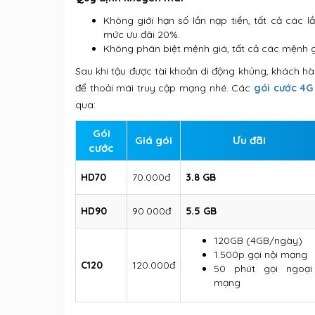
Không giới hạn số lần nạp tiền, tất cả các
mức ưu đãi 20%.
Không phân biệt mệnh giá, tất cả các mệnh gi
Sau khi tậu được tài khoản di động khủng, khách 
để thoải mái truy cập mạng nhé. Các
gói cước 4G
qua:
Gói
Giá gói
Ưu đãi
cước
HD70
70.000đ
3.8 GB
HD90
90.000đ
5.5 GB
120GB (4GB/ngày)
1.500p gọi nội mạng
C120
120.000đ
50 phút gọi ngoại
mạng