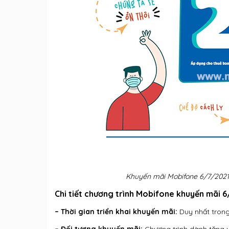
Khuyến mãi Mobifone 6/7/2021
Chi tiết chương trình Mobifone khuyến mãi 
– Thời gian triển khai khuyến mãi:
Duy nhất trong