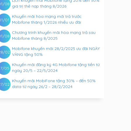
Lịch khuyến mãi Mobifone tặng 20% đến 50%
01/08
giá trị thẻ nạp tháng 8/2026
Khuyến mãi hòa mạng mới trả trước
01/01
Mobifone tháng 1/2026 nhiều ưu đãi
Chương trình khuyến mãi hòa mạng trả sau
01/08
Mobifone tháng 8/2025
Mobifone khuyến mãi 28/2/2025 ưu đãi NGÀY
28/02
VÀNG tặng 50%
Khuyến mãi đăng ký 4G Mobifone tặng tiền từ
17/05
ngày 20/5 – 22/5/2024
Khuyến mãi MobiFone tặng 30% – đến 50%
27/02
data từ ngày 26/2 – 28/2/2024