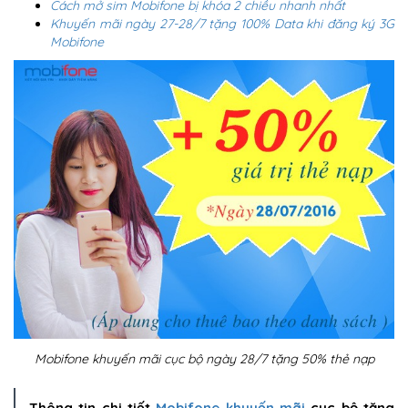
Cách mở sim Mobifone bị khóa 2 chiều nhanh nhất
Khuyến mãi ngày 27-28/7 tặng 100% Data khi đăng ký 3G
Mobifone
Mobifone khuyến mãi cục bộ ngày 28/7 tặng 50% thẻ nạp
Thông tin chi tiết
Mobifone khuyến mãi
cục bộ tặng