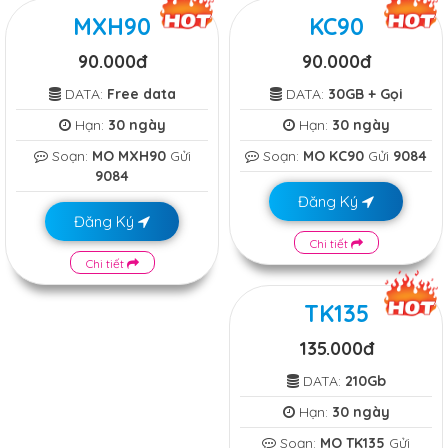
MXH90
KC90
90.000đ
90.000đ
DATA:
Free data
DATA:
30GB + Gọi
Hạn:
30 ngày
Hạn:
30 ngày
Soạn:
MO MXH90
Gửi
Soạn:
MO KC90
Gửi
9084
9084
Đăng Ký
Đăng Ký
Chi tiết
Chi tiết
TK135
135.000đ
DATA:
210Gb
Hạn:
30 ngày
Soạn:
MO TK135
Gửi