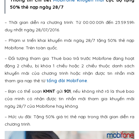
50% thẻ nạp ngày 28/7
– Thời gian diễn ra chương trình: Từ 00:00:00h đến 23:59:59h
duy nhất ngày 28/07/2016.
– Phạm vi triển khai khuyến mãi ngày 28/7 tặng 50% thẻ nạp
Mobifone: Trên toàn quốc.
– Đối tượng tham gia: Thuê bao trả trước Mobifone đang hoạt
động 2 chiều, bị khóa 1 chiều hoặc 2 chiều thuộc danh sách
khuyến mãi của chương trình hoặc nhận được tin nhắn mời
tham gia nạp thẻ từ
tổng đài Mobifone
.
– Bạn có thể soạn
KMNT
gửi
901
, nếu không nhớ rõ là thuê bao
của mình có nhận được tin nhắn mời tham gia khuyến mãi
ngày 28/7 của Mobifone hay không.
– Mức ưu đãi: Tặng 50% giá trị thẻ nạp trong thời gian diễn ra
chương trình.