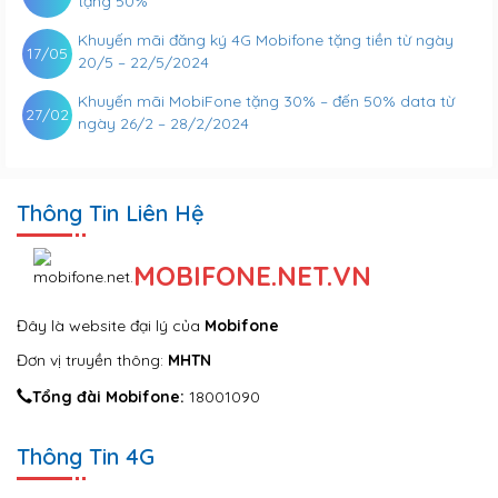
tặng 50%
Khuyến mãi đăng ký 4G Mobifone tặng tiền từ ngày
17/05
20/5 – 22/5/2024
Khuyến mãi MobiFone tặng 30% – đến 50% data từ
27/02
ngày 26/2 – 28/2/2024
Thông Tin Liên Hệ
MOBIFONE.NET.VN
Đây là website đại lý của
Mobifone
Đơn vị truyền thông:
MHTN
Tổng đài Mobifone:
18001090
Thông Tin 4G