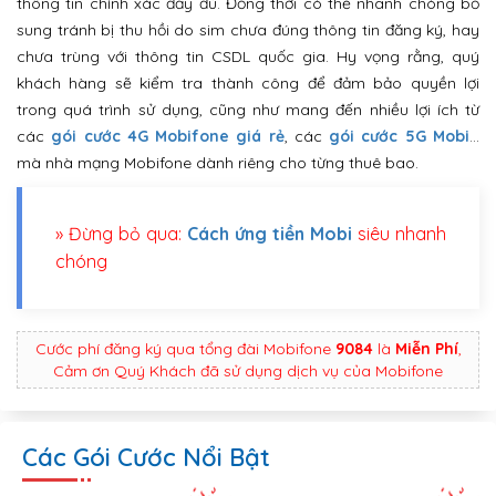
thông tin chính xác đầy đủ. Đồng thời có thể nhanh chóng bổ
sung tránh bị thu hồi do sim chưa đúng thông tin đăng ký, hay
chưa trùng với thông tin CSDL quốc gia. Hy vọng rằng, quý
khách hàng sẽ kiểm tra thành công để đảm bảo quyền lợi
trong quá trình sử dụng, cũng như mang đến nhiều lợi ích từ
các
gói cước 4G Mobifone giá rẻ
, các
gói cước 5G Mobi
…
mà nhà mạng Mobifone dành riêng cho từng thuê bao.
» Đừng bỏ qua:
Cách ứng tiền Mobi
siêu nhanh
chóng
Cước phí đăng ký qua tổng đài Mobifone
9084
là
Miễn Phí
,
Cảm ơn Quý Khách đã sử dụng dịch vụ của Mobifone
Các Gói Cước Nổi Bật