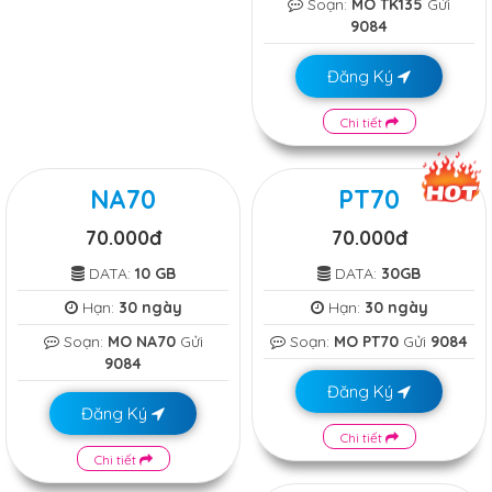
Soạn:
MO TK135
Gửi
9084
Đăng Ký
Chi tiết
NA70
PT70
70.000đ
70.000đ
DATA:
10 GB
DATA:
30GB
Hạn:
30 ngày
Hạn:
30 ngày
Soạn:
MO NA70
Gửi
Soạn:
MO PT70
Gửi
9084
9084
Đăng Ký
Đăng Ký
Chi tiết
Chi tiết