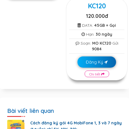
KC120
120.000đ
DATA:
45GB + Gọi
Hạn:
30 ngày
Soạn:
MO KC120
Gửi
9084
Đăng Ký
Chi tiết
Bài viết liên quan
Cách đăng ký gói 4G MobiFone 1, 3 và 7 ngày