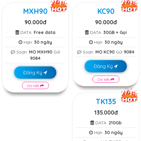
MXH90
KC90
90.000đ
90.000đ
DATA:
Free data
DATA:
30GB + Gọi
Hạn:
30 ngày
Hạn:
30 ngày
Soạn:
MO MXH90
Gửi
Soạn:
MO KC90
Gửi
9084
9084
Đăng Ký
Đăng Ký
Chi tiết
Chi tiết
TK135
135.000đ
DATA:
210Gb
Hạn:
30 ngày