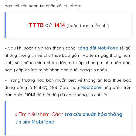
bạn chỉ cần soạn tin nhắn với cú pháp:
TTTB
gửi
1414
(hoàn toàn miễn phí)
– Sau khi soạn tin nhắn thành công,
tổng đài Mobifone
sẽ gửi
những thông tin về chủ thuê bao gồm: Họ tên, ngày tháng năm
sinh, số chứng minh nhân dân, nơi cấp chứng minh nhân dân,
ngày cấp chứng minh nhân dân dưới dạng tin nhắn.
– Trong trường hợp bạn muốn biết về thông tin loại thuê bao
đang dùng là MobiQ, MobiCard hay
MobiZone
hãy bấm trên
bàn phím
*101#
để biết đầy đủ các thông tin chi tiết.
» Tìm hiểu thêm: Cách
tra cứu chuẩn hóa thông
tin sim Mobifone