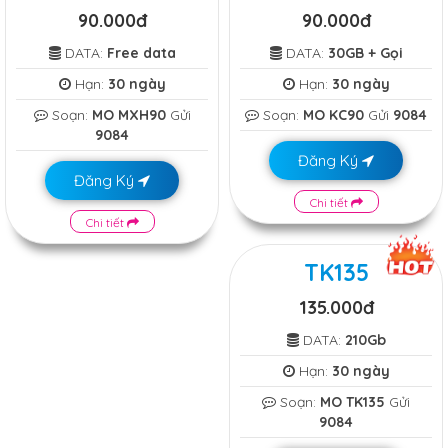
90.000đ
90.000đ
DATA:
Free data
DATA:
30GB + Gọi
Hạn:
30 ngày
Hạn:
30 ngày
Soạn:
MO MXH90
Gửi
Soạn:
MO KC90
Gửi
9084
9084
Đăng Ký
Đăng Ký
Chi tiết
Chi tiết
TK135
135.000đ
DATA:
210Gb
Hạn:
30 ngày
Soạn:
MO TK135
Gửi
9084