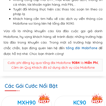
cá nhân, tài khoản ngân hàng, mã PIN,…
Tuyệt đối không thực hiện các thao tác soạn tin theo cú
pháp lạ.
Khách hàng cần tìm hiểu về các dịch vụ viễn thông của
Mobifone vui lòng liên hệ tổng đài 9090.
Vừa rồi là những khuyến cáo lừa đảo cuộc gọi giả danh
Mobifone, hy vọng khách hàng sẽ tránh được những trường hợp
lừa đảo trong khuyến cáo. Trong một số trường hợp không
chắc chắn, bạn đừng quên liên hệ đến
tổng đài Mobifone
để
được hỗ trợ nhé. Chúc bạn thành công!
Cước phí đăng ký qua tổng đài Mobifone
9084
là
Miễn Phí
,
Cảm ơn Quý Khách đã sử dụng dịch vụ của Mobifone
Các Gói Cước Nổi Bật
MXH90
KC90