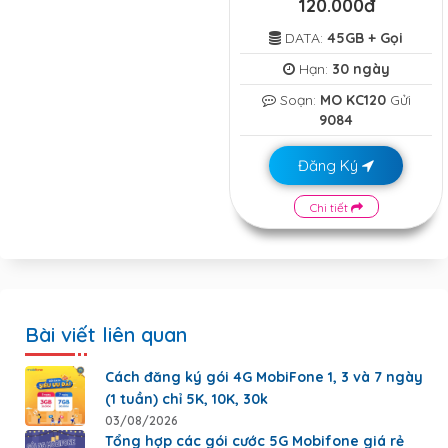
120.000đ
DATA:
45GB + Gọi
Hạn:
30 ngày
Soạn:
MO KC120
Gửi
9084
Đăng Ký
Chi tiết
Bài viết liên quan
Cách đăng ký gói 4G MobiFone 1, 3 và 7 ngày
(1 tuần) chỉ 5K, 10K, 30k
03/08/2026
Tổng hợp các gói cước 5G Mobifone giá rẻ