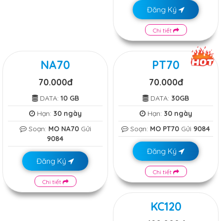
Đăng Ký
Chi tiết
NA70
PT70
70.000đ
70.000đ
DATA:
10 GB
DATA:
30GB
Hạn:
30 ngày
Hạn:
30 ngày
Soạn:
MO NA70
Gửi
Soạn:
MO PT70
Gửi
9084
9084
Đăng Ký
Đăng Ký
Chi tiết
Chi tiết
KC120