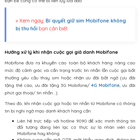
bạn bè cũng có thể bị liên lụy lừa đảo.
» Xem ngay:
Bí quyết giữ sim Mobifone không
bị thu hồi
bạn cần biết
Hướng xử lý khi nhận cuộc gọi giả danh Mobifone
Mobifone đưa ra khuyến cáo toàn bộ khách hàng nâng cao
mức độ cảnh giác và cẩn trọng trước tin nhắn lẫn cuộc gọi bất
thường yêu cầu thay sim hoặc nhận ưu đãi bất ngờ (ưu đãi
tặng thẻ cào, ưu đãi tặng 3G Mobifone/
4G Mobifone
, ưu đãi
phút gọi thoại/ tin nhắn…).
Theo đó, khi nhận cuộc gọi hoặc tin nhắn từ Mobifone có thông
tin bị nghi ngờ mạo danh khách hàng cần:
Liên hệ trực tiếp với hotline 9090 để xác minh thông tin
đối tượng đang liên lạc có thực sự là nhân viên của
Mobifone hay không.
Không cung cấp mã OTP, mật khẩu giao dịch, thông tin