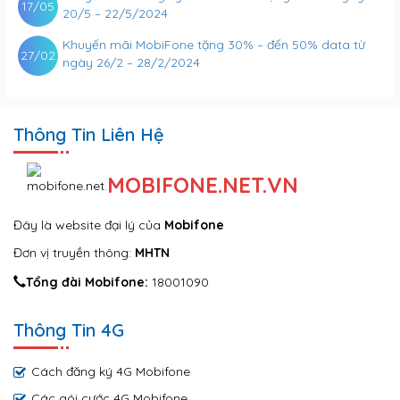
17/05
20/5 – 22/5/2024
Khuyến mãi MobiFone tặng 30% – đến 50% data từ
27/02
ngày 26/2 – 28/2/2024
Thông Tin Liên Hệ
MOBIFONE.NET.VN
Đây là website đại lý của
Mobifone
Đơn vị truyền thông:
MHTN
Tổng đài Mobifone:
18001090
Thông Tin 4G
Cách đăng ký 4G Mobifone
Các gói cước 4G Mobifone