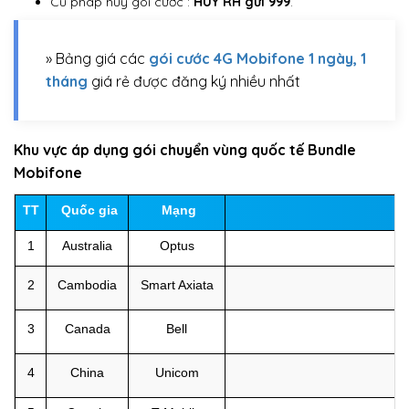
Cú pháp hủy gói cước :
HUY RH
gửi
999
.
» Bảng giá các
gói cước 4G Mobifone 1 ngày, 1
tháng
giá rẻ được đăng ký nhiều nhất
Khu vực áp dụng gói chuyển vùng quốc tế Bundle
Mobifone
TT
Quốc gia
Mạng
1
Australia
Optus
2
Cambodia
Smart Axiata
3
Canada
Bell
4
China
Unicom