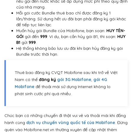
nếu gọi đến nước khác sẽ áp dụng mức phí theo quy định
của nhà mạng.
Mỗi gói cước Bundle thuê bao chỉ được đăng ký 1
lần/tháng. Sử dụng hết ưu đãi bạn phải đăng ký gói khác
để tiếp tục liên lạc.
Muốn hủy gói Bundle của Mobifone, bạn soạn:
HUY TÊN-
GÓI
gửi đến
999
. Ví dụ, bạn cần hủy gói B1, thì soạn:
HUY
B1
gửi
999
.
Hệ thống không bảo lưu ưu đãi khi bạn hủy đăng ký gói
Bundle trước thời hạn.
Thuê bao đăng ký CVQT Mobifone sau khi trở về Việt
Nam có thể
đăng ký
gói 3G Mobifone
,
gói 4G
Mobifone
để thoải mái sử dụng Internet không lo
phát sinh cước phí quá nhiều.
Chúc bạn có những chuyến đi thật vui vẻ và thoải mái khi đồng
hành cùng
dịch vụ chuyển vùng quốc tế của Mobifone
. Đừng
quên vào Mobifone.net.vn thường xuyên để cập nhật thêm