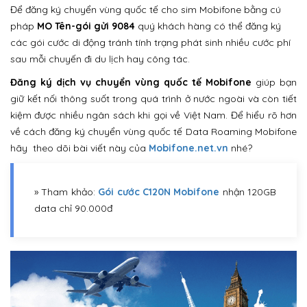
Để đăng ký chuyển vùng quốc tế cho sim Mobifone bằng cú
pháp
MO Tên-gói gửi 9084
quý khách hàng có thể đăng ký
các gói cước di động tránh tính trạng phát sinh nhiều cước phí
sau mỗi chuyến đi du lịch hay công tác.
Đăng ký dịch vụ chuyển vùng quốc tế Mobifone
giúp bạn
giữ kết nối thông suốt trong quá trình ở nước ngoài và còn tiết
kiệm được nhiều ngân sách khi gọi về Việt Nam. Để hiểu rõ hơn
về cách đăng ký chuyển vùng quốc tế Data Roaming Mobifone
hãy theo dõi bài viết này của
Mobifone.net.vn
nhé?
» Tham khảo:
Gói cước C120N Mobifone
nhận 120GB
data chỉ 90.000đ