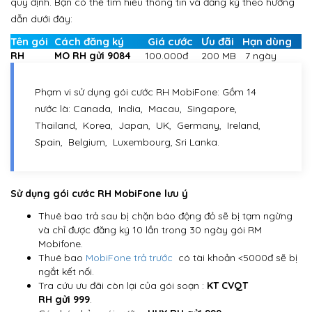
quy định. Bạn có thể tìm hiểu thông tin và đăng ký theo hướng
dẫn dưới đây:
Tên gói
Cách đăng ký
Giá cước
Ưu đãi
Hạn dùng
RH
MO RH
gửi
9084
100.000đ
200 MB
7 ngày
Phạm vi sử dụng gói cước RH MobiFone: Gồm 14
nước là: Canada, India, Macau, Singapore,
Thailand, Korea, Japan, UK, Germany, Ireland,
Spain, Belgium, Luxembourg, Sri Lanka.
Sử dụng gói cước RH MobiFone lưu ý
Thuê bao trả sau bị chặn báo động đỏ sẽ bị tạm ngừng
và chỉ được đăng ký 10 lần trong 30 ngày gói RM
Mobifone.
Thuê bao
MobiFone trả trước
có tài khoản <5000đ sẽ bị
ngắt kết nối.
Tra cứu ưu đãi còn lại của gói soạn :
KT CVQT
RH
gửi 999
.