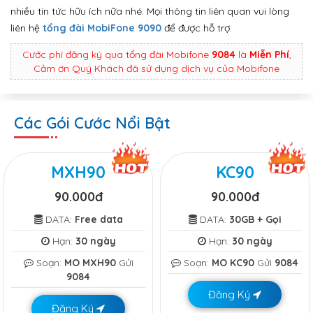
nhiều tin tức hữu ích nữa nhé. Mọi thông tin liên quan vui lòng
liên hệ
tổng đài MobiFone 9090
để được hỗ trợ.
Cước phí đăng ký qua tổng đài Mobifone
9084
là
Miễn Phí
,
Cảm ơn Quý Khách đã sử dụng dịch vụ của Mobifone
Các Gói Cước Nổi Bật
MXH90
KC90
90.000đ
90.000đ
DATA:
Free data
DATA:
30GB + Gọi
Hạn:
30 ngày
Hạn:
30 ngày
Soạn:
MO MXH90
Gửi
Soạn:
MO KC90
Gửi
9084
9084
Đăng Ký
Đăng Ký