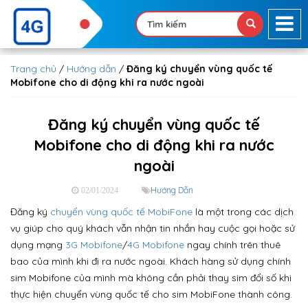
Trang chủ
/
Hướng dẫn
/
Đăng ký chuyển vùng quốc tế
Mobifone cho di động khi ra nước ngoài
Đăng ký chuyển vùng quốc tế
Mobifone cho di động khi ra nước
ngoài
Hướng Dẫn
02/01/2024
Đăng ký
chuyển vùng quốc tế MobiFone
là một trong các dịch
vụ giúp cho quý khách vẫn nhận tin nhắn hay cuộc gọi hoặc sử
dụng mạng
3G Mobifone
/
4G Mobifone
ngay chính trên thuê
bao của mình khi đi ra nước ngoài. Khách hàng sử dụng chính
sim Mobifone của mình mà không cần phải thay sim đổi số khi
thực hiện chuyển vùng quốc tế cho sim MobiFone thành công.