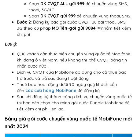
Soạn
DK CVQT ALL
gửi 999
để chuyển vùng SMS,
thoại, 3G/4G.
Soạn
DK CVQT
gửi
999
để chuyển vùng thoại, SMS.
Bước 2
: Đăng ký các gói cước CVQT ưu đãi thoại, SMS,
3G theo cú pháp
MO Tên-gói
gửi
9084
nhằm tiết kiệm
chi phí
Lưu ý:
Quý khách cần thực hiện chuyển vùng quốc tế Mobifone
khi đang ở Việt Nam, nếu không thì thể CVQT bằng tin
nhắn được nữa.
Dịch vụ CVQT của Mobifone áp dụng cho cả thuê bao
trả trước và trả sau đang hoạt động
Thuê bao hoạt động dưới 90 ngày quý khách cần
đến
các cửa hàng MobiFone
để đăng ký.
Sau khi đăng ký thành công dịch vụ chuyển vùng quốc tế
thì bạn nên chọn cho mình gói cước Bundle Mobifone để
tiết kiệm chi phí liên lạc.
Bảng giá gói cước chuyển vùng quốc tế MobiFone mới
nhất 2024