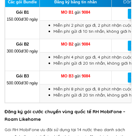
Đăng 
Các gói Bundle
Đăng ký bằng tin nhắn
Gói B1
MO B1
gửi
9084
Đă
150.000đ/30 ngày
Miễn phí 2 phút gọi đi, 2 phút nhận cuộc g
Miễn phí gửi đi 10 tin nhắn, không giới hạ
Gói B2
MO
B2
gửi
9084
Đă
300.000đ/30 ngày
Miễn phí 4 phút gọi đi, 4 phút nhận cuộc g
Miễn phí gửi đi 20 tin nhắn, không giới hạ
Gói B3
MO B3
gửi
9084
Đă
500.000đ/30 ngày
Miễn phí 8 phút gọi đi, 8 phút nhận cuộc g
Miễn phí gửi đi 20 tin nhắn, không giới hạ
Đăng ký gói cước chuyển vùng quốc tế RH MobiFone –
Roam Likehome
Gói RH MobiFone ưu đãi sử dụng tại 14 nước theo danh sách