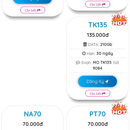
Chi tiết
Chi tiết
TK135
135.000đ
DATA:
210Gb
Hạn:
30 ngày
Soạn:
MO TK135
Gửi
9084
Đăng Ký
Chi tiết
NA70
PT70
70.000đ
70.000đ